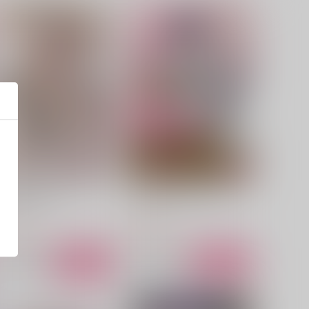
艶めく声で囁いて
シュガーシュガーハニー
ﾞｰｳｫｰｸ
ｼﾞｰｳｫｰｸ
00
800
円
円
（税込）
（税込）
サンプル
カート
サンプル
カート