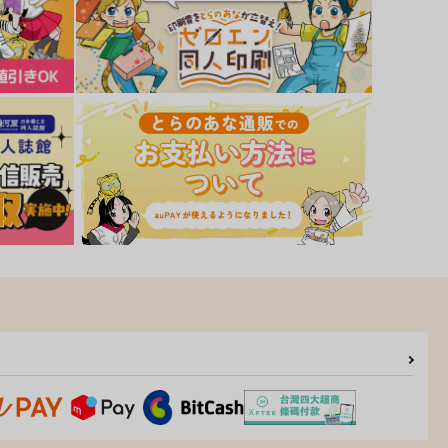
トロトロ・欲情ドリンク
神様それは恋ですよ
ﾞｰｳｫｰｸ
ｼﾞｰｳｫｰｸ
63
763
円
円
（税込）
（税込）
サンプル
カート
サンプル
カート