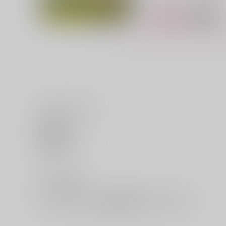
いいね・レビュー
パブリッシャーラブ
にょたいか天罰!
0
ｼﾞｰｳｫｰｸ
ｼﾞｰｳｫｰｸ
いいね
800
763
円
円
（税込）
（税込）
0
レビュー数
サンプル
カート
サンプル
カー
レビューを書く