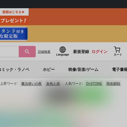
新規登録
ログイン
詳細
検索
Language
カート
コミック・ラノベ
ホビー
映像/音楽/ゲーム
電子書
上昇ワード:
魔法使いの夜
灰色と赤
人気ワード:
Dr.STONE
呪術廻戦
ポストする
LINEで送る