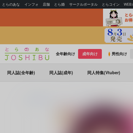
とらのあな
インフォ
店舗
とら婚
サークルポータル
とらコイン
WE
全年齢向け
成年向け
男性向け
同人誌(全年齢)
同人誌(成年)
同人特集(Vtuber)
とらのあな通販
コミック・ラノベ・書籍
いいなりっ娘