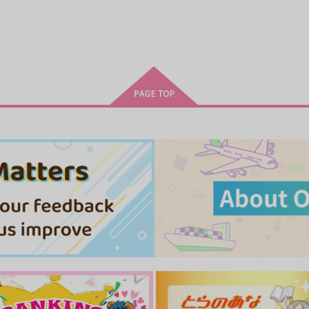
で
ショコラティエはなにも知ら
修学旅行でヤンキー娘と 2
ない
ｼﾞｰｳｫｰｸ
ｼ
ｼﾞｰｳｫｰｸ
763
7
円
（税込）
763
円
（税込）
ト
サンプル
カート
サンプル
カート