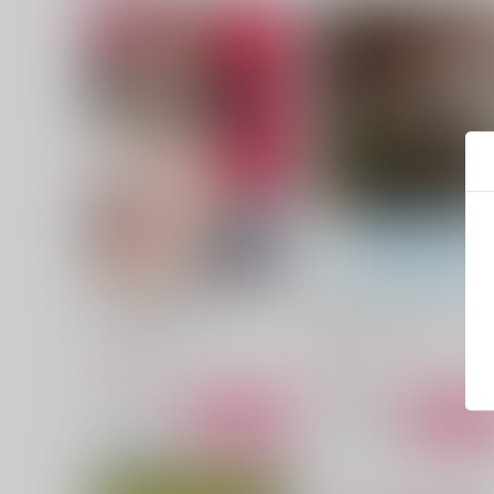
なんて無様な恋でしょう
運命の人、見つけました
ロングランドジ
ロングランドジ
800
800
円
円
（税込）
（税込）
サンプル
カート
サンプル
カー