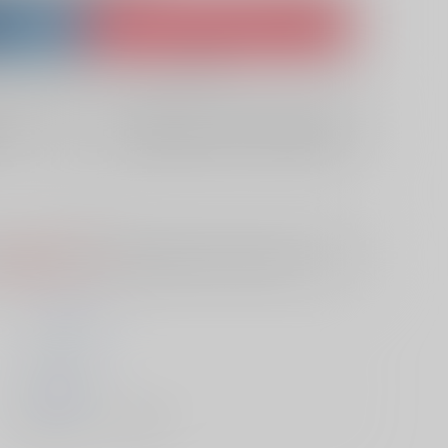
ket
Ship internationally via RAKUFUN
 ZenMarket
What is RAKUFUN
?
?
欲しいものリストに追加
10日
S
は選択できません。
予めご了承の上、ご注文ください。
リリスラウダ
ｼﾞｰｳｫｰｸ
2013/12/27
書籍 - コミック/ その他