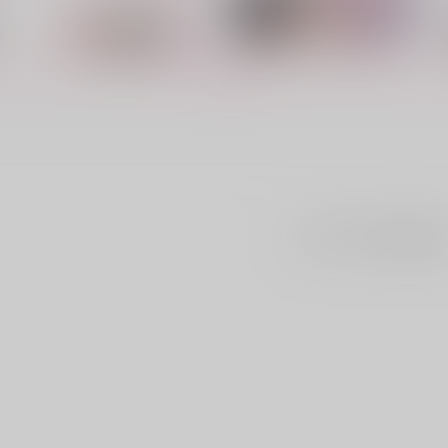
もっと見る！
まだレビューはありま
初恋男子とオトナのモニタリ
泥酔オフィスレディ
絶
ング!
ｼﾞｰｳｫｰｸ
ｼ
ｼﾞｰｳｫｰｸ
713
7
円
（税込）
763
円
（税込）
ト
サンプル
カート
サンプル
カート