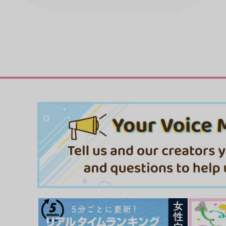
OMEGA 2－D 女体化ぷらす
愛しのユーレイは、トイレ
待つ
ｼﾞｰｳｫｰｸ
ｼﾞｰｳｫｰｸ
1,019
円
（税込）
815
円
（税込）
サンプル
カート
サンプル
カー