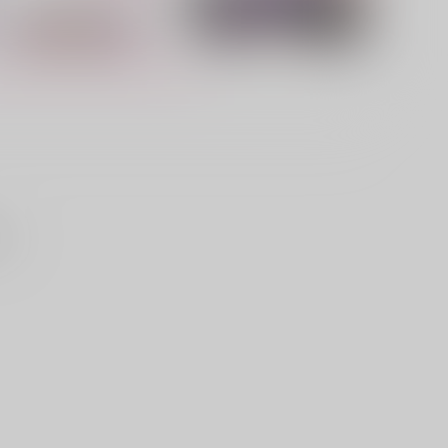
せん
倫ドSなαカウンセラー
オメガ・シンドローム 2
ﾞｰｳｫｰｸ
ロングランドジ
63
763
円
円
（税込）
（税込）
サンプル
カート
サンプル
カート