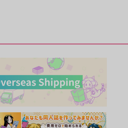
メガネ司書の躾け方
ナンパな俺が女体化服従
ﾞｰｳｫｰｸ
ｼﾞｰｳｫｰｸ
63
815
円
円
（税込）
（税込）
サンプル
カート
サンプル
カート