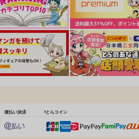
男に抱かれるために生まれて
会社のおじさん 今日もBL?
きた
ｼﾞｰｳｫｰｸ
ｼ
ｼﾞｰｳｫｰｸ
968
7
円
（税込）
763
円
（税込）
ト
サンプル
カート
サンプル
カート
後払い決済
とらコイン