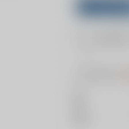
Purchase on ZenMar
What is
店舗在庫
を確認
入荷目安
※ この商品は【配送方法】に
AOC
著者
出版社
発売日
種別/サイズ