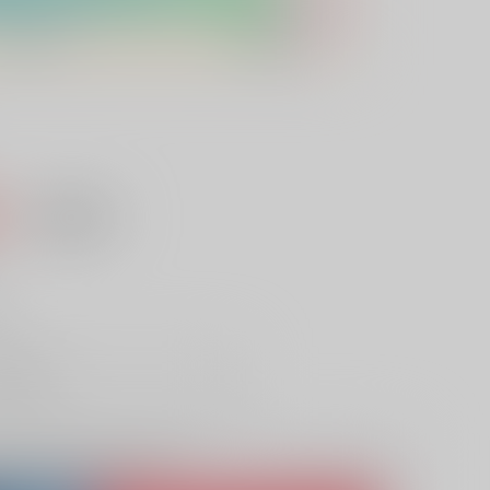
込）
AOCS
不可
し
取り寄せ
lso purchase from here