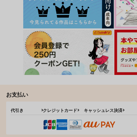
爆烈ラブデトネーション
人妻交姦ゲーム 2
ロングランドジ
ｼﾞｰｳｫｰｸ
1,019
763
円
円
（税込）
（税込）
お支払い
サンプル
カート
サンプル
カー
代引き
クレジットカード
キャッシュレス決済