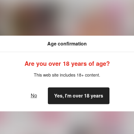
Age confirmation
Are you over 18 years of age?
This web site includes 18+ content.
鬼憚活動記録 3日目
ガテン系社長は絶倫でした。
ロングランドジ
ロングランドジ
ｼ
No
Yes, I'm over 18 years
1,100
800
8
円
円
（税込）
（税込）
ト
サンプル
カート
サンプル
カート