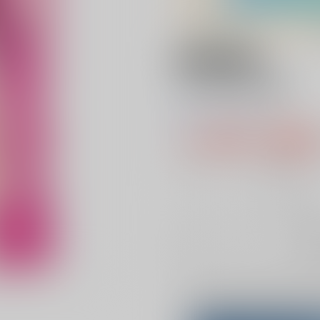
18禁
いいなりっ娘
0
レビュー数
0
1,100円（税
10
通販ポイント：
pt獲得
？
╳
：在庫な
お
Overseas customers can a