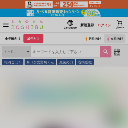
新規登録
ログイン
Language
カート
全年齢向け
成年向け
男性向け
女性向け
詳細
検索
桜河こはく
月刊少女野崎くん
鬼滅の刃
呪術廻戦
とらのあな通販
コミック・ラノベ・書籍
超こけし娘