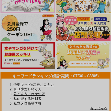
カート
カート
カート
OMEGA 2－D 女体化
愛しのユーレイは、ト
ショコラティエはなに
キーワードランキング(集計期間：07/30～08/05)
ぷらす
イレで待つ
も知らない
怪盗キッド×江戸川コナン
ｼﾞｰｳｫｰｸ
ｼﾞｰｳｫｰｸ
ｼﾞｰｳｫｰｸ
月刊少女野崎くん
1,019
815
763
円
円
円
（税込）
（税込）
（税込）
君が言うには犬の恋
私の愛する圧制者
サンプル
サンプル
サンプル
私立メロ高等学校
もっとみる
カート
カート
カート