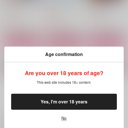
なんて無様な恋でしょ
運命の人、見つけまし
鬼憚活動記録 3日目
う
た
ロングランドジ
ロングランドジ
ロングランドジ
1,100
円
（税込）
800
800
円
円
（税込）
（税込）
サンプル
サンプル
サンプル
カート
カート
カート
Age confirmation
Are you over 18 years of age?
This web site includes 18+ content.
もっと見る！
Yes, I'm over 18 years
いいね・レビュー
No
ガテン系社長は絶倫で
艶めく声で囁いて
シュガーシュガーハニ
した。
ー
ｼﾞｰｳｫｰｸ