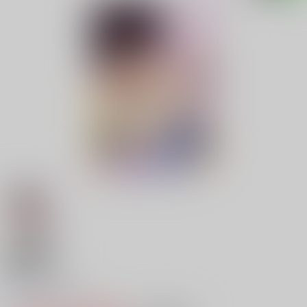
18禁
超こけし娘
0
レビュー数
0