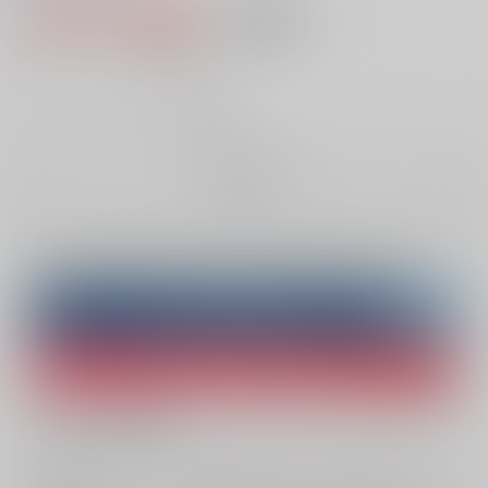
1,100円（税込）
AOCS
不可
10
通販ポイント：
pt獲得
？
╳
：在庫なし
お取り寄せ
Overseas customers can also purchase from here
Purchase on ZenMarket
Ship internationally via RAKUFUN
What is ZenMarket
?
What is RAKUFUN
?