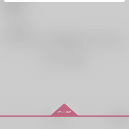
ロングランドジ
ｼﾞｰｳｫｰｸ
0
800
円
（税込）
800
800
円
円
いいね
（税込）
（税込）
サンプル
サンプル
サンプル
0
レビュー数
カート
カート
カート
レビューを書く
まだレビューはありません
パブリッシャーラブ
にょたいか天罰!
初恋男子とオトナのモ
ニタリング!
ｼﾞｰｳｫｰｸ
ｼﾞｰｳｫｰｸ
お取り寄せ
ｼﾞｰｳｫｰｸ
800
763
円
円
（税込）
（税込）
763
円