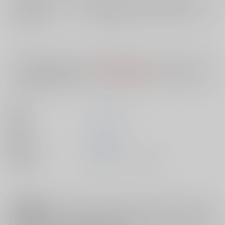
店舗在庫
欲しいものリストに追加
入荷目安
10日
※ この商品は【配送方法】に
AOCS
は選択できません。
予めご了承の
上、ご注文ください。
著者
こけし メン
出版社
ｼﾞｰｳｫｰｸ
発売日
2009/11/28
種別/サイズ
書籍 - コミック/ その他
注意事項