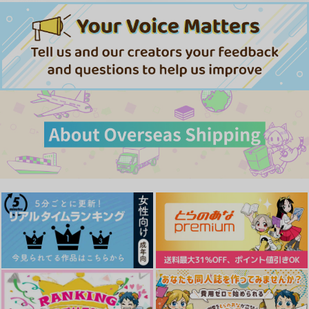
（税込）
サンプル
サンプル
サンプル
カート
カート
カート
泥酔オフィスレディ
絶倫ドSなαカウンセ
オメガ・シンドロー
ラー
ム 2
ｼﾞｰｳｫｰｸ
ｼﾞｰｳｫｰｸ
ロングランドジ
713
円
（税込）
763
763
円
円
（税込）
（税込）
サンプル
サンプル
サンプル