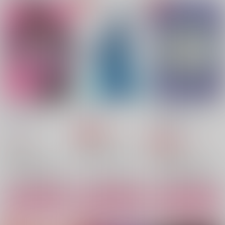
保科宗四郎×日比野カフカ
保科宗四郎×日比野カフカ
土井半助×摂津のきり丸
サンプル
サンプル
サンプル
作品詳細
作品詳細
作品詳細
ラキスケ警報発令
汀に立つ
○○しないと出られな
中！？
い部屋
vivi℃
jorkbox
ななかま堂
858
円
専売
（税込）
787
450
円
円
専売
（税込）
（税込）
怪獣8号
怪獣8号
怪獣8号
保科宗四郎×日比野カフカ
保科宗四郎×日比野カフカ
保科宗四郎×日比野カフカ
わからせの指南書！？
ブール・ド・ネージュ
兄と弟が入れ替わった
サンプル
サンプル
サンプル
の段
ら？！
やみなべ
やみなべ
Cherish
カート
カート
カート
1,572
円
（税込）
640
472
円
円
（税込）
（税込）
皇坂逢×綾戸恋
天鬼×摂津のきり丸
鳴海弦×保科宗四郎