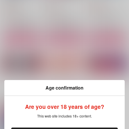
ななかま堂
jorkbox
858
円
（税込）
450
787
円
円
（税込）
（税込）
保科宗四郎×日比野カフカ
保科宗四郎×日比野カフカ
保科宗四郎×日比野カフカ
サンプル
サンプル
サンプル
作品詳細
作品詳細
作品詳細
もっと見る！
Age confirmation
関連商品(サークル)
Are you over 18 years of age?
恋人になるってすご
ぽかぽかのいちにち
薄明
This web site includes 18+ content.
い。
スリーセブン
vivi℃
ごりらの桃畑