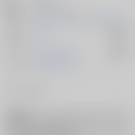
種別/サイズ
同人誌 - 漫画/ Ａ５ 36p
初出イベント
2026/07/05 ほし降るカフェで待ち合わせ 星願2026
ジャンル/
怪獣8号
入荷アラート
サブジャンル
カップリング
保科宗四郎×日比野カフカ
入荷アラート
メインキャラ
保科宗四郎
日比野カフカ
#
#
BL
エロコメ
注意事項
キャンセルについては
こちら
をご覧下さい。
返品については
こちら
をご覧下さい。