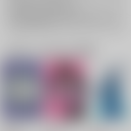
おまとめ配送については
こちら
をご覧下さい。
再販投票については
こちら
をご覧下さい。
イベント応募券付商品などをご購入の際は毎度便をご利用ください。
詳細は
こちら
をご覧ください。
一緒に買われている同人作品または類似商品
○○しないと出られな
ラキスケ警報発令
汀に立つ
い部屋
中！？
vivi℃