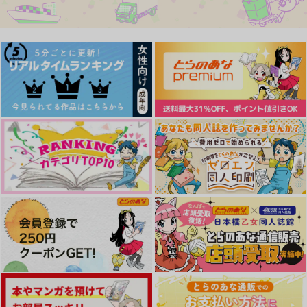
サンプル
サンプル
サンプル
作品詳細
作品詳細
作品詳細
マルベリーを口にして
vivi℃
858
円
専売
（税込）
怪獣8号
保科宗四郎×日比野カフカ
明日天気になぁれ
入れ替わっても愛して
排反
る!? 前編
サンプル
＠szkn
SheepSong
生きてる？
787
692
円
円
カート
（税込）
（税込）
629
円
（税込）
鳴海弦×保科宗四郎
鳴海弦×保科宗四郎
日比野カフカ受け
サンプル
サンプル
サンプル