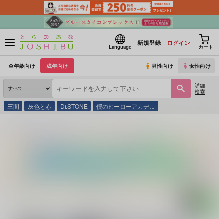
新規登録
ログイン
Language
カート
全年齢向け
成年向け
男性向け
女性向け
詳細
検索
三間
灰色と赤
Dr.STONE
僕のヒーローアカデ…
とらのあな通販
同人誌
ななかま堂
やみなべ