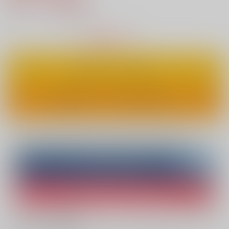
5
通販ポイント：
pt獲得
？
△
：在庫残りわずか
カートに入れる
ワンクリックで今すぐ買う
Overseas customers can also purchase from here
Purchase on ZenMarket
Ship internationally via RAKUFUN
What is ZenMarket
?
What is RAKUFUN
?