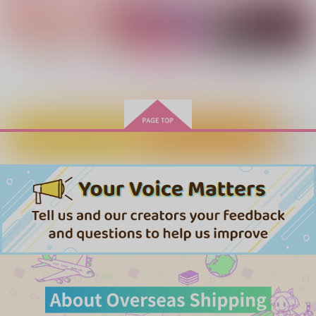
サンプル
サンプル
サンプル
作品詳細
作品詳細
作品詳細
もっと見る！
カートに入れる
ワンクリック購入
ぽかぽかのいちにち
薄明
ヒメドキ
スリーセブン
vivi℃
jorkbox
787
1,001
787
円
円
専売
専売
円
（税込）
（税込）
（税込）
怪獣8号
怪獣8号
怪獣8号
保科宗四郎×日比野カフカ
保科宗四郎×日比野カフカ
保科宗四郎×日比野カフカ
犬猿の上下模様
まったくキオクにない
X再録
んだが！
サンプル
サンプル
サンプル
馬刺しブレード
8/32
生肉屋
944
1,887
カート
カート
カート
円
円
（税込）
（税込）
787
円
（税込）
鳴海弦×保科宗四郎
鳴海弦×保科宗四郎
保科宗四郎×鳴海弦