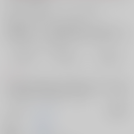
お支払い金額：
550円
+
送料+サービス料・手数料
?
お支払時期についてはこちらをご覧ください
?
店舗在庫
欲しいものリストに追加
おまとめ目安と発送目安
?
毎度便
定期便（週1)
定期便（月2)
2026/08/11から
2026/08/12から
2026/08/20から
5日以内に発送
10日以内に発送
14日以内に発送
コメント
カフカの家に出た霊を保科がエッチで除霊するあほエロ話です。若干の
ホラー描写がありますので苦手な方はご注意ください。ゲスト様に漫画2
ページと小説8ページをご寄稿いただいております。
サークル名
ななかま堂
入荷アラート
作家
七竃マキ
発行日
2026/07/05