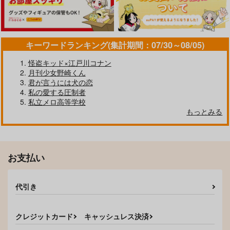
作品詳細
作品詳細
作品詳細
キーワードランキング(集計期間：07/30～08/05)
怪盗キッド×江戸川コナン
月刊少女野崎くん
君が言うには犬の恋
私の愛する圧制者
私立メロ高等学校
もっとみる
ある怪獣の生と死につ
保鳴報告書
お支払い
いてのレポートより
アズライト
B級CPU
2,357
円
（税込）
1,430
円
（税込）
代引き
保科宗四郎×鳴海弦
鳴海弦×保科宗四郎
サンプル
サンプル
クレジットカード
キャッシュレス決済