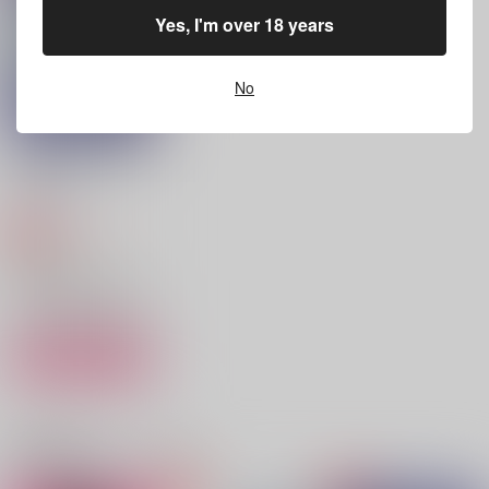
787
1,001
円
円
（税込）
（税込）
629
Yes, I'm over 18 years
円
（税込）
保科宗四郎×日比野カフカ
保科宗四郎×日比野カフカ
日比野カフカ×市川レノ
No
サンプル
サンプル
サンプル
作品詳細
作品詳細
作品詳細
○○しないと出られな
い部屋
ななかま堂
450
円
専売
（税込）
怪獣8号
保科宗四郎×日比野カフカ
サンプル
カート
ヒメドキ
マルベリーを口にして
ぬくもりをあずけて
jorkbox
vivi℃
やみなべ
関連商品(カップリング)
787
858
739
円
円
円
（税込）
（税込）
（税込）