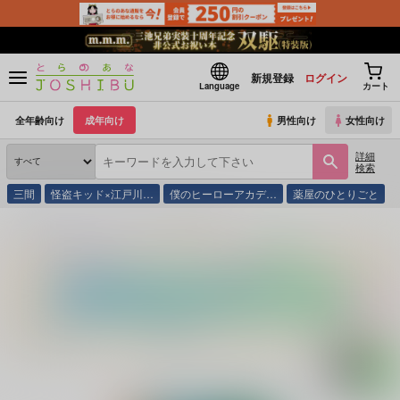
新規登録
ログイン
Language
カート
全年齢向け
成年向け
男性向け
女性向け
詳細
検索
三間
怪盗キッド×江戸川…
僕のヒーローアカデ…
薬屋のひとりごと
とらのあな通販
同人誌
UMI
宝島へ向かう