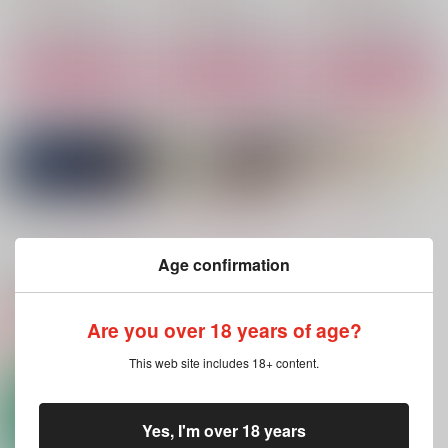
潮江文次郎×食満留三郎
潮江文次郎×食満留三郎
潮江文次郎×食満留三郎
サンプル
サンプル
サンプル
作品詳細
作品詳細
作品詳細
もっと見る！
Age confirmation
関連商品(サークル)
Are you over 18 years of age?
暁の灯火
エンドレスサマー
お嬢さん、お手をどう
ぞ
This web site includes 18+ content.
颯想
夏空
夏空
1,572
1,144
円
円
（税込）
（税込）
629
円
（税込）
潮江文次郎×食満留三郎
潮江文次郎×食満留三郎
Yes, I'm over 18 years
潮江文次郎×食満留三郎