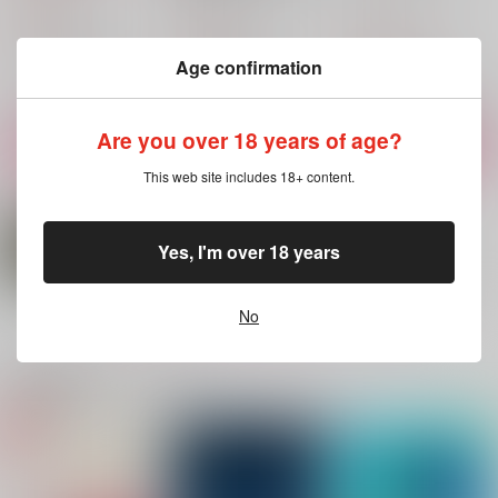
トトコマチ
ェ
629
円
（税込）
315
円
（税込）
1,257
獅子王司×石神千空
円
（税込）
獅子王司×石神千空
Age confirmation
獅子王司×石神千空
サンプル
サンプル
サンプル
Are you over 18 years of age?
作品詳細
作品詳細
作品詳細
This web site includes 18+ content.
Yes, I'm over 18 years
No
もっと見る！
関連商品(カップリング)
鬼のまにまに(オマケ
愛を知った
だから春は長くなった
本あり)
PPP
羽鳥の巣
DDD