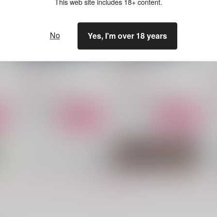
This web site includes 18+ content.
No
Yes, I'm over 18 years
波打ち際の臨界点
犯罪卿に花束を
Fi
おじや
藍屋
1,257
1,201
1
円
円
（税込）
（税込）
シャーロック×ウィリアム
シャーロック×ウィリアム
サンプル
作品詳細
サンプル
作品詳細
もっと見る！