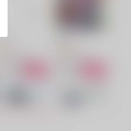
rst,
ねこたち
甘茶シロップ
えびandチップス
57
1,540
円
円
（税込）
（税込）
シャーロック×ウィリアム
シャーロック×ウィリアム
サンプル
作品詳細
サンプル
作品詳細