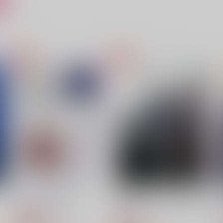
ト
ししゃもリプリーズ
ベロアのシートに刻む熱
Po
ししゃも飯屋
青空急行
629
707
7
円
円
（税込）
（税込）
シャーロック×ウィリアム
シャーロック×ウィリアム
サンプル
作品詳細
サンプル
作品詳細
It Was All a Dream
白痴の牢獄（上）覆水盆に返
らず
机上の羽根ペン
青空急行
629
1
円
専売