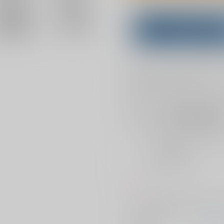
Overseas customers can a
Purchase on ZenMar
What is
お支払い金額：
787円
+
送料+
お支払時期についてはこちらをご覧
店舗在庫
を確認
おまとめ目安と発送目安
?
毎度便
2026/08/09から
5日以内に発送
コメント
ウィリアム女体化、英国に戻って
サークル名
セリ