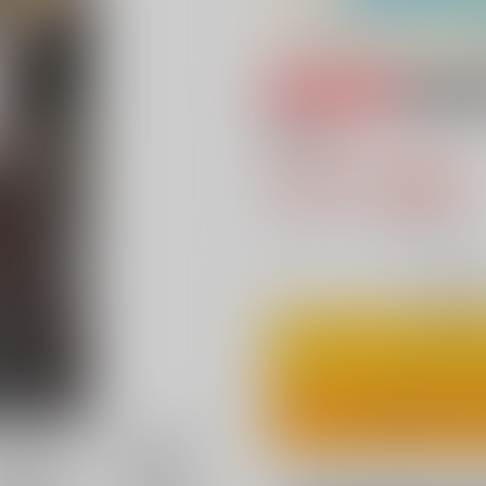
専売
18禁
Paris
787円（税込
7
通販ポイント：
pt獲得
？
◯
：在庫あ
カ
ワンクリ