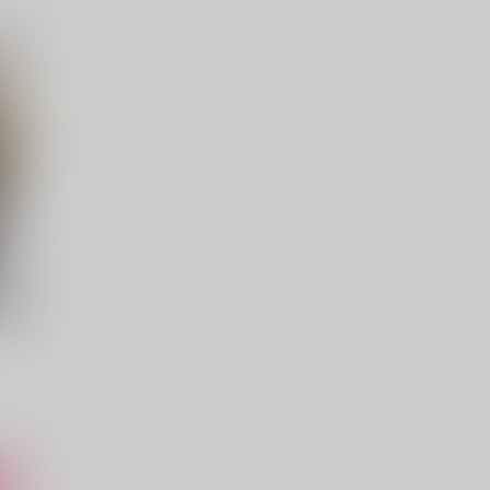
白痴の牢獄（上）覆水盆に返
Kissから始まる犯罪計画[前
らず
編]
青空急行
曖昧分析
6
629
880
円
円
（税込）
（税込）
シャーロック×ウィリアム
シャーロック×ウィリアム
サンプル
作品詳細
サンプル
作品詳細