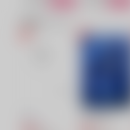
サンプル
カート
サンプル
カー
関連商品(カップリング)
夢から醒めた夢
きゃんでぃぱにっく！
藍屋
加糖屋
1,540
990
円
円
（税込）
（税込）
シャーロック×ウィリアム
ウィリアム×シャーロック
サンプル
作品詳細
サンプル
作品詳細
First,
波打ち際の臨界点
甘茶シロップ
おじや
157
1,257
円
円
専売
専売