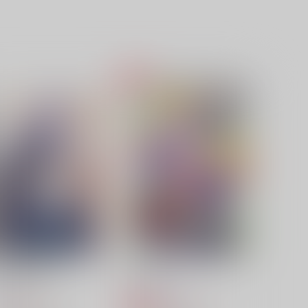
laris
Memory Lane
ぺんぎんのくに
綿飴
87
1,965
円
円
（税込）
（税込）
シャーロック×ウィリアム
シャーロック×ウィリアム
サンプル
作品詳細
サンプル
作品詳細
犯罪卿に花束を
ねこたち
藍屋
えびandチップス
,201
1,540
円
円
専売