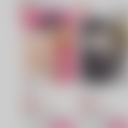
Blooming Memories
カミングホーム
デルタリウム
藍屋
1,572
660
円
円
（税込）
（税込）
シャーロック×ウィリアム
シャーロック×ウィリアム
サンプル
作品詳細
サンプル
作品詳細
POISON
ういごころ
セリ家
セリ家
629
787
円
円
専売
専売
（税込）
（税込）
憂国のモリアーティ
憂国のモリアーティ
シャーロック×ウィリアム
シャーロック×ウィリアム