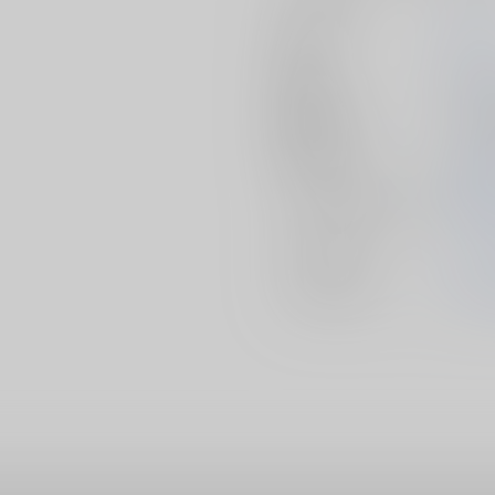
作家
せん
発行日
2026/
種別/サイズ
同人誌 
初出イベント
2026/
ジャンル/
サブジャンル
憂国
カップリング
シャ
メインキャラ
ウィ