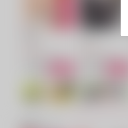
POISON
ういごころ
セリ家
セリ家
629
787
円
円
（税込）
（税込）
シャーロック×ウィリアム
シャーロック×ウィリアム
サンプル
作品詳細
サンプル
作品詳細
関連商品(サークル)