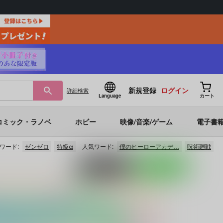
新規登録
ログイン
詳細
検索
Language
カート
コミック・ラノベ
ホビー
映像/音楽/ゲーム
電子書
ワード:
ゼンゼロ
特級α
人気ワード:
僕のヒーローアカデ…
呪術廻戦
ポストする
LINEで送る