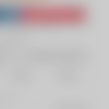
lso purchase from here
ket
Ship internationally via RAKUFUN
 ZenMarket
What is RAKUFUN
?
?
サービス料・手数料
?
ください
?
欲しいものリストに追加
定期便（週1)
定期便（月2)
2026/08/12から
2026/08/20から
10日以内に発送
14日以内に発送
少し寂しい話。
家
入荷アラート
を設定