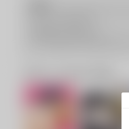
注意事項
キャンセルについては
こちら
をご覧下さい。
返品については
こちら
をご覧下さい。
おまとめ配送については
こちら
をご覧下さい。
再販投票については
こちら
をご覧下さい。
イベント応募券付商品などをご購入の際は毎度便をご利用く
一緒に買われている同人作品または類似商品