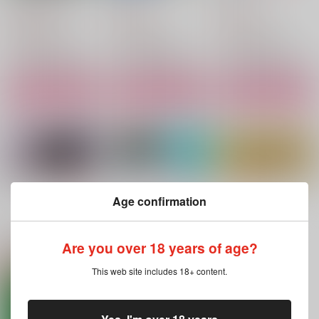
正気にもどれ
不純勘
アバシリソン
1,729
770
944
円
円
円
（税込）
（税込）
（税込）
勢羽夏生×朝倉シン
勢羽夏生×朝倉シン
勢羽夏生×朝倉シン
サンプル
サンプル
サンプル
作品詳細
作品詳細
作品詳細
もっと見る！
Age confirmation
関連商品(サークル)
Are you over 18 years of age?
This web site includes 18+ content.
アフター・ブルーム
熱に浮かされて
逆光のなかで息をする
蛸米
munyunyu
もう飲みたい！
787
629