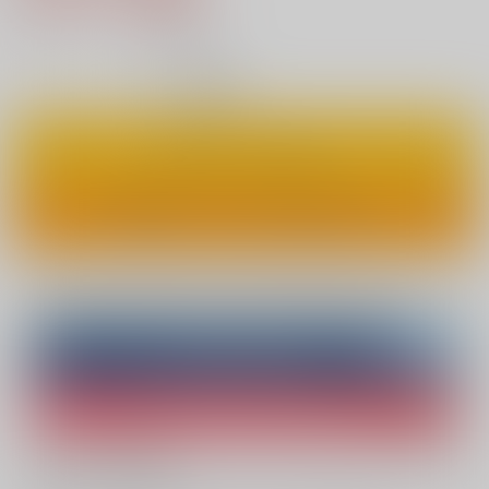
17
通販ポイント：
pt獲得
？
◯
：在庫あり
カートに入れる
ワンクリックで今すぐ買う
Overseas customers can also purchase from here
Purchase on ZenMarket
Ship internationally via RAKUFUN
What is ZenMarket
?
What is RAKUFUN
?