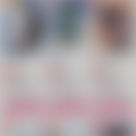
勢羽夏生×朝倉シン
サンプル
サンプル
サンプル
作品詳細
作品詳細
作品詳細
愛しの駄犬くん
LINK UP!
幸せを大盛りで
よふかし部
糖質無制限
赤色おばけ
880
787
629
円
円
専売
専売
円
専売
（税込）
（税込）
（税込）
SAKAMOTO DAYS
SAKAMOTO DAYS
SAKAMOTO DAYS
勢羽夏生×朝倉シン
勢羽夏生×朝倉シン
勢羽夏生×朝倉シン
サンプル
サンプル
サンプル
ナツシンぷっくりシー
カタチないもの
LINK UP!
カート
カート
カート
ル
真夜中夢飛行
糖質無制限
I want you to cry
944
787
円
円
（税込）
（税込）
1,100
円
（税込）
勢羽夏生×朝倉シン
勢羽夏生×朝倉シン
勢羽夏生×朝倉シン