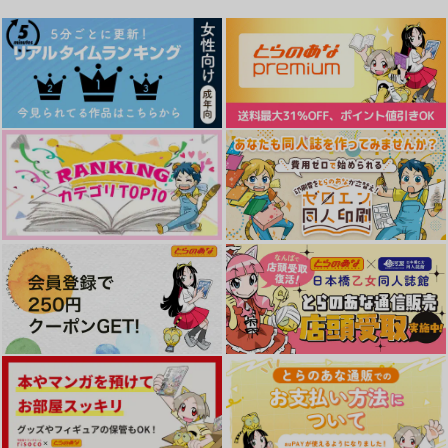
サンプル
サンプル
サンプル
作品詳細
作品詳細
作品詳細
夏想フ
熱に浮かされて
カタチないもの
アバシリソン
munyunyu
真夜中夢飛行
944
629
944
円
円
専売
専売
円
専売
（税込）
（税込）
（税込）
SAKAMOTO DAYS
SAKAMOTO DAYS
SAKAMOTO DAYS
勢羽夏生×朝倉シン
勢羽夏生×朝倉シン
勢羽夏生×朝倉シン
それを恋と呼ぶ
Die in me
痕
サンプル
サンプル
サンプル
みるくここあ
Lyaolier
糖質無制限
カート
カート
カート
787
1,257
787
円
円
円
（税込）
（税込）
（税込）
勢羽夏生×朝倉シン
勢羽夏生×朝倉シン
勢羽夏生×朝倉シン
サンプル
サンプル
サンプル