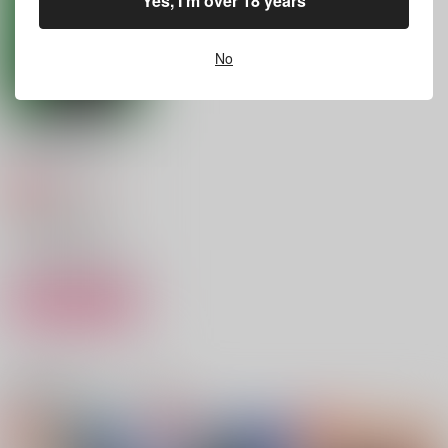
Yes, I'm over 18 years
550
円
円
円
（税込）
（税込）
（税込）
勢羽夏生×朝倉シン
勢羽夏生×朝倉シン
勢羽夏生×朝倉シン
No
サンプル
サンプル
サンプル
作品詳細
作品詳細
作品詳細
勢羽家の家庭教師
正気にもどれ
1,729
円
専売
（税込）
SAKAMOTO DAYS
勢羽夏生×朝倉シン
サンプル
カート
幸せを大盛りで
パーフェクト・コミュ
愛しの駄犬くん
ニケーション
赤色おばけ
関連商品(カップリング)
よふかし部
memento
629
880
円
円
（税込）
（税込）
1,257
円
（税込）
勢羽夏生×朝倉シン
勢羽夏生×朝倉シン