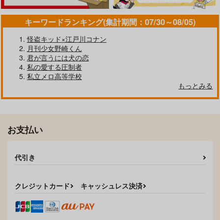
作品詳細
作品詳細
作品詳細
キーワードランキング(集計期間：07/30～08/05)
怪盗キッド×江戸川コナン
月刊少女野崎くん
君が言うには犬の恋
私の愛する圧制者
私立メロ高等学校
もっとみる
お支払い
RISKY
澄濁スロウシンクロ
PILLOW TALK
ONRU
Lyaolier
代引き
944
円
（税込）
472
円
（税込）
勢羽夏生×朝倉シン
勢羽夏生×朝倉シン
クレジットカード
キャッシュレス決済
サンプル
サンプル
作品詳細
作品詳細