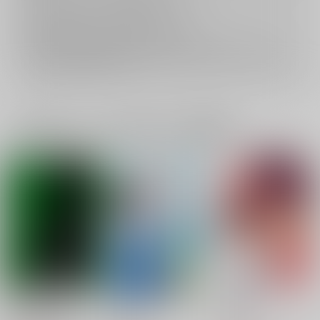
返品については
こちら
をご覧下さい。
おまとめ配送については
こちら
をご覧下さい。
再販投票については
こちら
をご覧下さい。
イベント応募券付商品などをご購入の際は毎度便をご利用ください。
詳細は
こちら
をご覧ください。
一緒に買われている同人作品または類似商品
勢羽家の家庭教師
青欲
夏想フ