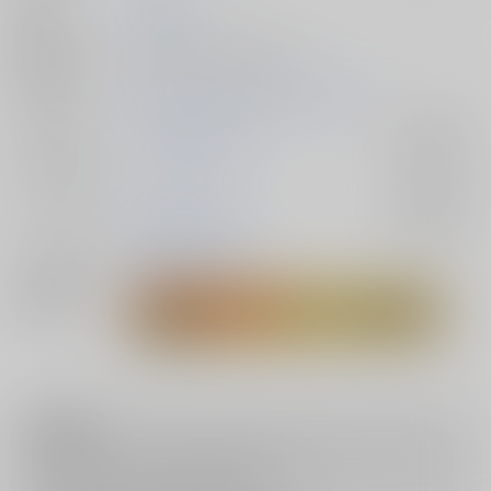
発行日
2026/07/05
種別/サイズ
同人誌 - 小説/ 文庫 348p
初出イベント
2026/07/05 星に願いを 2026 -day2-
ジャンル/
SAKAMOTO DAYS
入荷アラート
サブジャンル
カップリング
勢羽夏生×朝倉シン
入荷アラート
メインキャラ
勢羽夏生
朝倉シン
関連特集
注意事項
キャンセルについては
こちら
をご覧下さい。