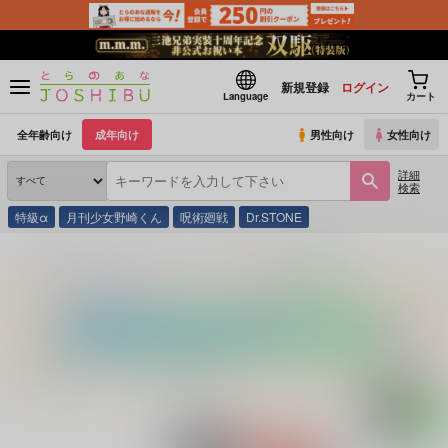
新規登録
ログイン
Language
カート
全年齢向け
成年向け
男性向け
女性向け
詳細
検索
特級α
月刊少女野崎くん
呪術廻戦
Dr.STONE
とらのあな通販
同人誌
正気にもどれ
胸がくるしいよ馬鹿