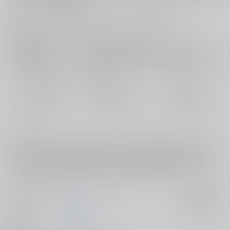
お支払い金額：
1,887円
+
送料+サービス料・手数料
?
お支払時期についてはこちらをご覧ください
?
店舗在庫
欲しいものリストに追加
おまとめ目安と発送目安
?
毎度便
定期便（週1)
定期便（月2)
2026/08/09から
2026/08/12から
2026/08/20から
5日以内に発送
10日以内に発送
14日以内に発送
コメント
Ωのシンは過去のトラウマからαと偽っており、βだという夏生とルーム
シェアを始めた。シンは夏生と暮らすうち謎の体調不良になっていき、
フェロモンが暴走し周囲を壊していってしまう。夏生との生活を必死で
守ろうとするシンだが…ナツシンα×Ω両片思いオメガバース
サークル名
正気にもどれ
入荷アラート
作家
真野