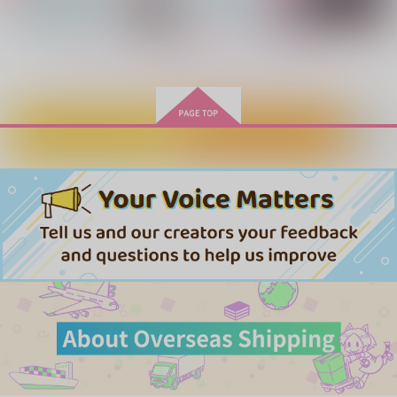
サンプル
サンプル
サンプル
作品詳細
作品詳細
作品詳細
もっと見る！
カートに入れる
ワンクリック購入
ナツシンぷっくりシー
青欲
アフター・ブルーム
ル
不純勘
蛸米
I want you to cry
770
787
円
専売
円
専売
（税込）
（税込）
1,100
円
専売
（税込）
SAKAMOTO DAYS
SAKAMOTO DAYS
SAKAMOTO DAYS
勢羽夏生×朝倉シン
勢羽夏生×朝倉シン
勢羽夏生×朝倉シン
サンプル
サンプル
サンプル
ハートビート・オーケ
青い夏
Spin.
ストラ
アバシリソン
朝に孵る。
カート
カート
カート
memento
1,100
944
円
円
（税込）
（税込）
944
円
（税込）
勢羽夏生×朝倉シン
勢羽夏生×朝倉シン
勢羽夏生×朝倉シン