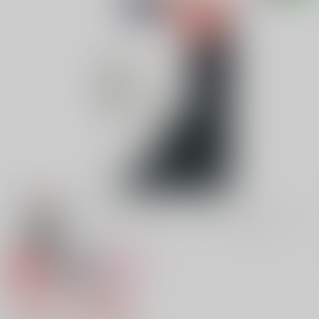
専売
18禁
女性向け
胸がくるしいよ馬鹿
1,887円（税込）