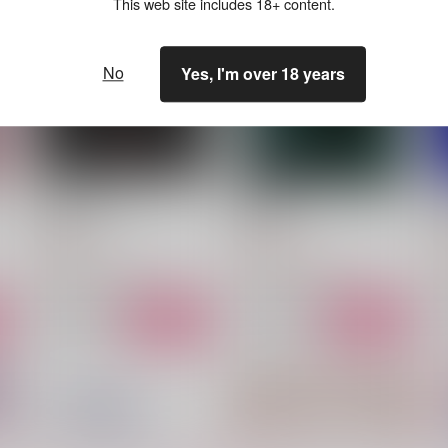
This web site includes 18+ content.
No
Yes, I'm over 18 years
緋黒のCenturio
翠星の歌
花色鉛筆
花色鉛筆
787
1,257
7
円
円
（税込）
（税込）
アキレウス×ヘクトール
アキレウス×ヘクトール
サンプル
作品詳細
サンプル
作品詳細