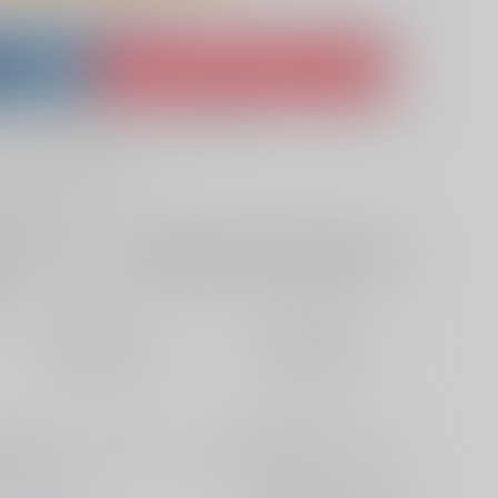
lso purchase from here
ket
Ship internationally via RAKUFUN
 ZenMarket
What is RAKUFUN
?
?
サービス料・手数料
?
ください
?
欲しいものリストに追加
定期便（週1)
定期便（月2)
2026/08/12から
2026/08/20から
10日以内に発送
14日以内に発送
きモードになったオジサンと、そんな宿敵が解釈違いだと思いつ
ウスの話。