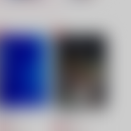
ONEY=BUNNY
巌ぐだ♀お座りアクリルスタ
ンド
HEATER16
aruhino
44
円
（税込）
2,200
円
（税込）
クー・フーリン×エミヤ
エドモン×ぐだ子
サンプル
作品詳細
サンプル
作品詳細
甕覗の向こうから
灰祈断罪海原テフラ・ヘラス
花色鉛筆
哢月亭
787
1,572
円
円
専売
専売
（税込）
（税込）