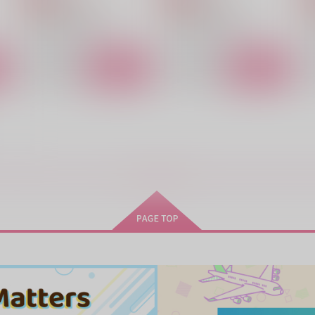
Fate/Grand Order
Fate/Grand Order
F
アキレウス×ヘクトール
アキレウス×ヘクトール
ト
サンプル
カート
サンプル
カート
騎士さま決闘するってよ
秘密
クラバロ
眠れる羊の大移動
もっと見る！
858
880
1
円
円
（税込）
（税込）
パーシヴァル×バーソロミュー
ビーマ×ドゥリーヨダナ
サンプル
作品詳細
サンプル
作品詳細