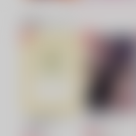
関連商品(カップリング)
ポリぱん
悪縁
６ちゃんねる
ぽむ屋
4,400
770
円
円
（税込）
（税込）
マシュ・キリエライト
サンプル
作品詳細
サンプル
作品詳細
オレンジな魔法少女とグリー
黒白のDeus ex Machina
ンな敵幹部
花色鉛筆
花色鉛筆
787
円
専売
（税込）