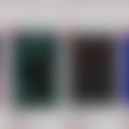
もっと見る！
辿
LOG.
H
RedBlaze
苺嬢
T
1,870
1,265
9
円
円
（税込）
（税込）
斎藤一×山南敬助
パーシヴァル×バーソロミュー
サンプル
作品詳細
サンプル
作品詳細
翠星の歌
緋黒のCenturio
花色鉛筆
花色鉛筆
1,257
787
円
円
専売
専売
（税込）
（税込）