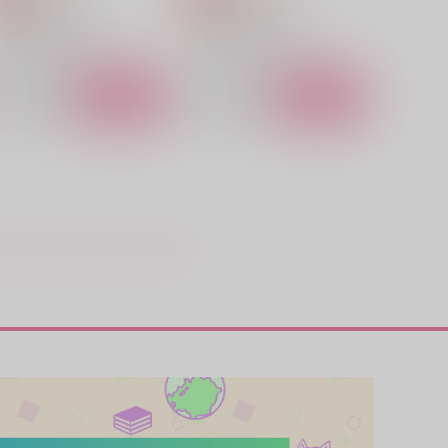
ate/Grand Order
Fate/Grand Order
アキレウス×ヘクトール
アキレウス×ヘクトール
サンプル
カート
サンプル
カート
銀の裏地がついた雲
愛のカタチ
ひつじ未満
Under the blue sky
,572
1,650
円
円
（税込）
（税込）
パーシヴァル×バーソロミュー
パーシヴァル×バーソロミュー
サンプル
作品詳細
サンプル
作品詳細