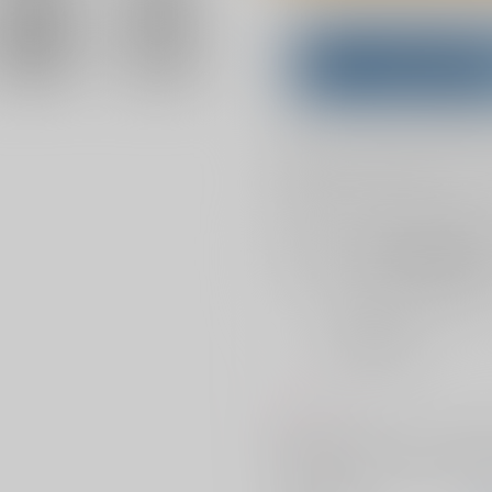
Overseas customers can a
Purchase on ZenMar
What is
お支払い金額：
787円
+
送料+
お支払時期についてはこちらをご覧
店舗在庫
を確認
おまとめ目安と発送目安
?
毎度便
2026/08/07から
5日以内に発送
コメント
魅了デバフを受けアキレウス大好
つも結局いただいてしまうアキレ