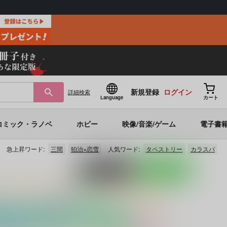
新規登録
ログイン
詳細
検索
Language
カート
コミック・ラノベ
ホビー
映像/音楽/ゲーム
電子書
急上昇ワード:
三間
狛治×恋雪
人気ワード:
タペストリー
カラスバ
ポストする
LINEで送る