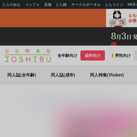
とらのあな
インフォ
店舗
とら婚
サークルポータル
とらコイン
WE
全年齢向け
成年向け
男性向け
同人誌(全年齢)
同人誌(成年)
同人特集(Vtuber)
とらのあな通販
同人誌
ポリ袋100
解釈ちがい！