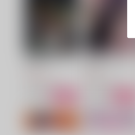
灰祈断罪海原テフラ・ヘラス
黒白のDeus ex Machina
哢月亭
花色鉛筆
1,572
787
円
円
（税込）
（税込）
アキレウス×ヘクトール
アキレウス×ヘクトール
サンプル
作品詳細
サンプル
作品詳細