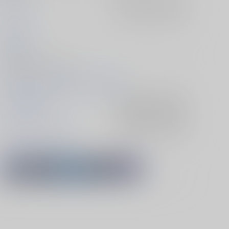
ポリ袋100
入荷アラート
を設定
ぽりすけ
2026/06/28
同人誌 - 漫画/ Ａ５ 28p
2026/06/28 我が運命の流星よ 星願2026
Fate/Grand Order
入荷アラート
を設定
アキレウス×ヘクトール
入荷アラート
を設定
アキレウス
ヘクトール