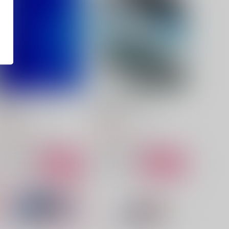
甕覗の向こうから
夜の薄絹をおしあげて
花色鉛筆
阿弥陀
87
859
円
円
（税込）
（税込）
アキレウス×ヘクトール
ビーマ×ドゥリーヨダナ
サンプル
作品詳細
サンプル
作品詳細