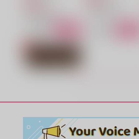
787
円
専売
（税込）
Fate/Grand Order
Fate/Grand Order
アキレウス×ヘクトール
アキレウス×ヘクトール
サンプル
カート
サンプル
カー
だって好きだから
Ragamala
神様のみかん
STARGAZER
2,829
1,572
円
円
（税込）
（税込）
パーシヴァル×バーソロミュー
ビーマ×ドゥリーヨダナ
サンプル
作品詳細
サンプル
作品詳細
赤銅のDeus ex Machina
花色鉛筆