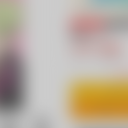
専売
18禁
解釈ちがい！
787円（税込
7
通販ポイント：
pt獲得
？
△
：在庫残
カ
ワンクリ