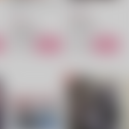
超山田先生が大好きな半助の
花々の過失
本
フルスコア
フルスコア
1,572
円
（税込）
472
円
（税込）
落第忍者乱太郎
落第忍者乱太郎
山田伝蔵×土井半助
山田伝蔵×土井半助
ト
サンプル
カート
サンプル
カート
な
帰郷のめぐり
季秋
オールセラミックス
折々
a
550
944
6
円
円
（税込）
（税込）
山田利吉×土井半助
山田利吉×土井半助
サンプル
作品詳細
サンプル
作品詳細