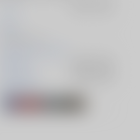
フルスコア
入荷アラート
を設定
タクト
2026/07/05
同人誌 - 漫画/ Ａ５ 52p
2026/07/05 星に願いを 2026 -day2-
落第忍者乱太郎
入荷アラート
を設定
山田伝蔵×土井半助
入荷アラート
を設定
山田伝蔵
土井半助