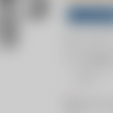
Overseas customers can a
Purchase on ZenMar
What is
お支払い金額：
1,100円
+
送料
お支払時期についてはこちらをご覧
店舗在庫
を確認
おまとめ目安と発送目安
?
毎度便
2026/08/07から
5日以内に発送
コメント
2026/7/5星に願いをDay2 
井半助)描写あり。既刊「花々の