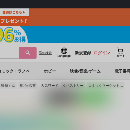
新規登録
ログイン
詳細
検索
Language
カート
コミック・ラノベ
ホビー
映像/音楽/ゲーム
電子書
女野崎くん
狛治×恋雪
人気ワード:
タペストリー
コミックマーケット…
ポストする
LINEで送る