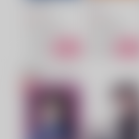
DOOP AGAIN
DOOP
フルスコア
フルスコア
616
616
円
円
（税込）
（税込）
トランスフォーマー
トランスフォーマー
ダイノボット×コンボイ
ダイノボット×コンボイ
サンプル
カート
サンプル
カー
関連商品(カップリング)
またきみに恋してる
どうにもこうにもままなら
い!!
2℃
2℃
900
円
（税込）
315
円
（税込）
山田利吉×土井半助
山田利吉×土井半助
サンプル
作品詳細
サンプル
作品詳細