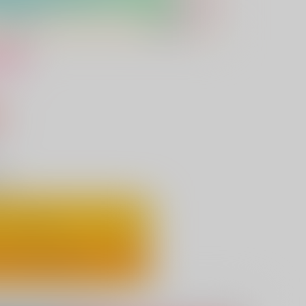
け
込）
り
ートに入れる
ックで今すぐ買う