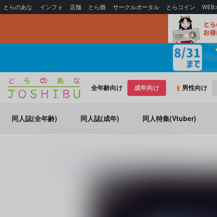
とらのあな
インフォ
店舗
とら婚
サークルポータル
とらコイン
WE
全年齢向け
成年向け
男性向け
同人誌(全年齢)
同人誌(成年)
同人特集(Vtuber)
とらのあな通販
同人誌
フルスコア
花々の行方