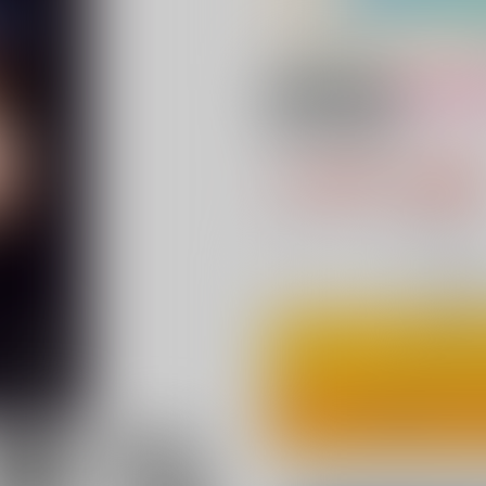
18禁
女性向
花々の行方
1,100円（税
10
通販ポイント：
pt獲得
？
◯
：在庫あ
カ
ワンクリ