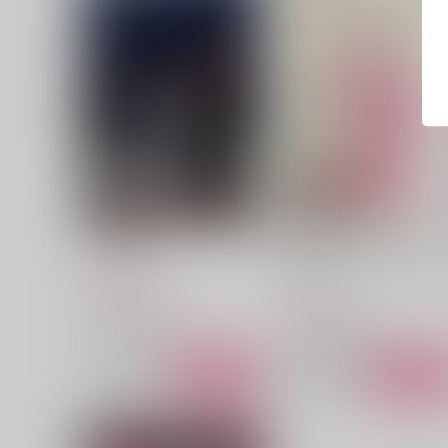
花々の過失
超山田先生が大好きな半助
本
フルスコア
フルスコア
1,572
円
（税込）
472
円
（税込）
山田伝蔵×土井半助
山田伝蔵×土井半助
サンプル
作品詳細
サンプル
作品詳細