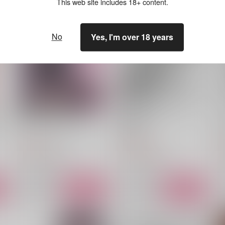
This web site includes 18+ content.
No
Yes, I'm over 18 years
の
先生、キスしてください
軍師の行方
Po
ビアマイベイビー
空の彼方
472
1,540
3
円
円
（税込）
（税込）
山田伝蔵×土井半助
山田利吉×土井半助
サンプル
作品詳細
サンプル
作品詳細