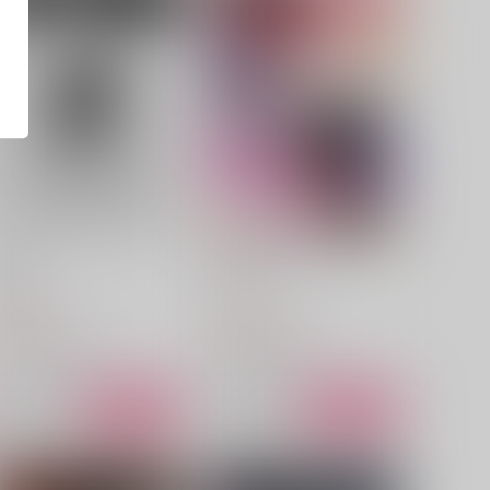
laris
りどいしんどい
三時半
ピスエン
30
1,100
円
円
（税込）
（税込）
山田伝蔵×土井半助
山田利吉×土井半助
サンプル
作品詳細
サンプル
作品詳細