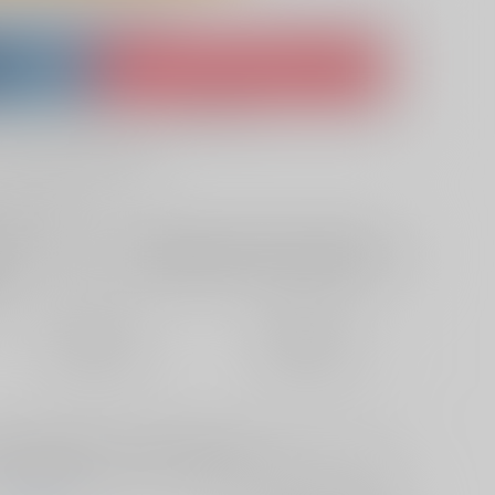
lso purchase from here
ket
Ship internationally via RAKUFUN
 ZenMarket
What is RAKUFUN
?
?
+サービス料・手数料
?
ください
?
欲しいものリストに追加
定期便（週1)
定期便（月2)
2026/08/12から
2026/08/20から
10日以内に発送
14日以内に発送
発行 山田伝蔵×土井半助、山田利吉×土井半助、※過去のモブ土(モブ×土
過失」の続編ですがこれだけでも読めます。