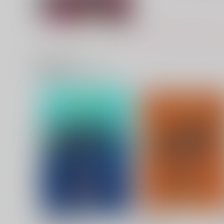
関連商品(サークル)
正体
ぬくぬくぽかぽか
ピスエン
HardEgg
787
629
円
円
（税込）
（税込）
山田利吉×土井半助
山田伝蔵×土井半助
サンプル
作品詳細
サンプル
作品詳細