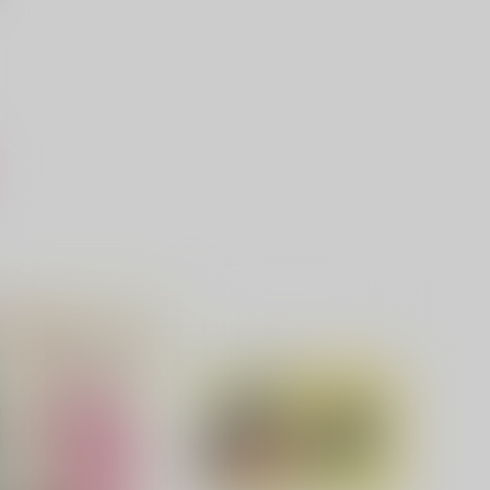
相寄
お兄ちゃんにわからせたい
rcana8
AKO
29
1,714
円
円
（税込）
（税込）
山田利吉×土井半助
山田利吉×土井半助
サンプル
作品詳細
サンプル
作品詳細