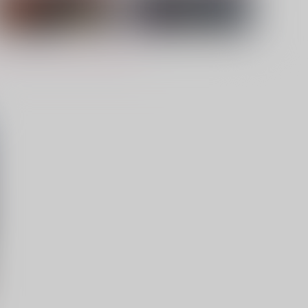
山鳥がごとく
言わない距離
ぐるり
コルゲェト
29
440
円
円
（税込）
（税込）
山田利吉×土井半助
山田利吉×土井半助
サンプル
作品詳細
サンプル
作品詳細