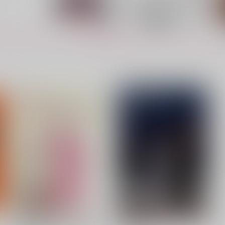
もっと見る！
3人ならなんとか。
何者
GBT人生
なめこパーティー
787
1,760
6
円
円
（税込）
（税込）
山田伝蔵×土井半助
山田利吉×土井半助
サンプル
作品詳細
サンプル
作品詳細