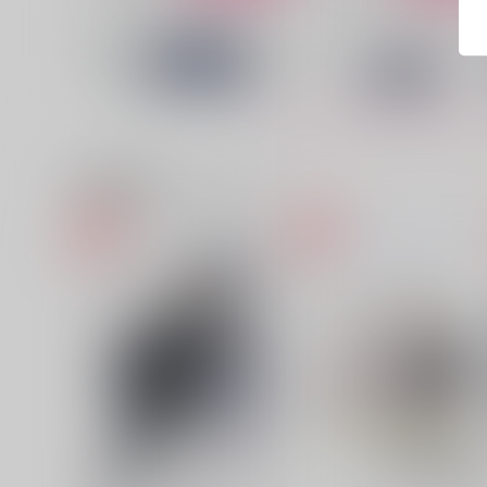
関連商品(カップリング)
酒は飲むべし飲むべからず
reminisce
0時
皐月晴れ
944
1,320
円
円
（税込）
（税込）
ファウスト×フィガロ
フィガロ×ファウスト
サンプル
作品詳細
サンプル
作品詳細