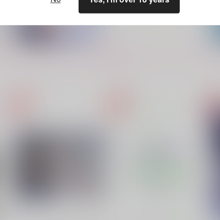
もっと見る！
ひみつはこいにふりそそぐ
まだきみのいちばん！
mira*mira
Tripia
7
944
629
1
円
円
（税込）
（税込）
フィガロ×ファウスト
フィガロ×ファウスト
サンプル
作品詳細
サンプル
作品詳細