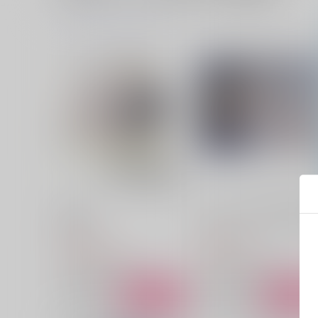
aurora
も～っとバニー屋さんの約
皐月晴れ
みみんともり
1,572
944
円
円
（税込）
（税込）
フィガロ×ファウスト
フィガロ×ファウスト
サンプル
作品詳細
サンプル
作品詳細