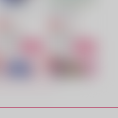
ひみつはこいにふりそそぐ
君にまつわる愛の話
ra*mira
白紙のメモ帖
944
2,200
円
円
専売
専売
（税込）
（税込）
魔法使いの約束
魔法使いの約束
フィガロ×ファウスト
フィガロ×ファウスト
サンプル
カート
サンプル
カート
パワーオブヒーリング
兄弟弟子以上恋人未満
宵宮
Calcite
50
315
円
円
（税込）
（税込）
ネロ×ファウスト
オズ×フィガロ
サンプル
作品詳細
サンプル
作品詳細