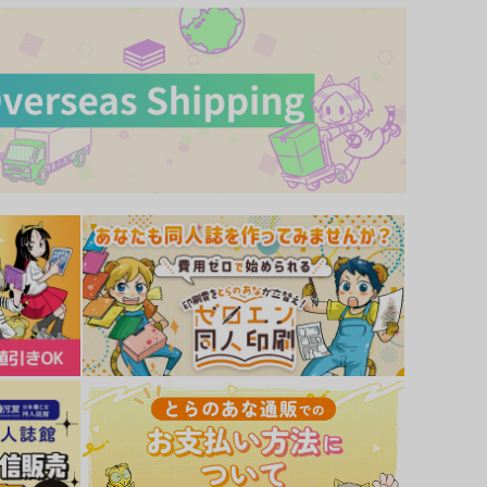
今夜こそ僕がしたい！
バニー屋さんの約束
ra*mira
みみんともり
629
1,100
円
円
専売
専売
（税込）
（税込）
魔法使いの約束
魔法使いの約束
フィガロ×ファウスト
フィガロ×ファウスト
サンプル
カート
サンプル
カート