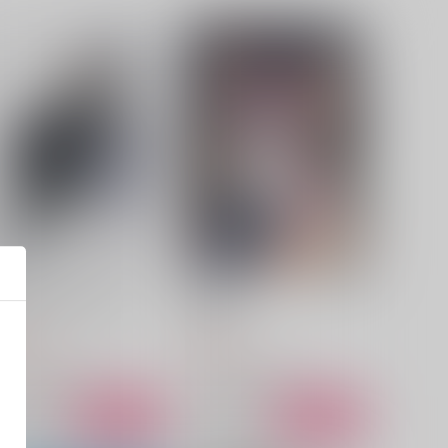
夜染みの明かりは仄かに
最果てにて
ほしらそ
Diorama.
29
787
円
円
（税込）
（税込）
フィガロ×ファウスト
フィガロ×ファウスト
サンプル
作品詳細
サンプル
作品詳細