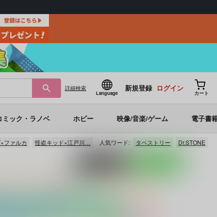
新規登録
ログイン
詳細
検索
Language
カート
コミック・ラノベ
ホビー
映像/音楽/ゲーム
電子書
×ファルカ
怪盗キッド×江戸川…
人気ワード:
タペストリー
Dr.STONE
ポストする
LINEで送る