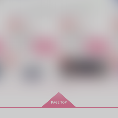
も～っとバニー屋さんの約束
まだきみのいちばん！
みみんともり
Tripia
mi
944
629
円
円
専売
専売
（税込）
（税込）
魔法使いの約束
魔法使いの約束
フィガロ×ファウスト
フィガロ×ファウスト
ト
サンプル
カート
サンプル
カート
The Last Love
Once Again
インプット
RiNon
もっと見る！
2,987
787
5
円
円
（税込）
（税込）
ネロ×ファウスト
ネロ×ファウスト
サンプル
作品詳細
サンプル
作品詳細