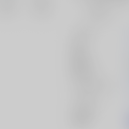
おまとめ目安と発送目安
?
毎度便
未定から
5日以内に発送
サークル名
作家
発行日
種別/サイズ
初出イベント
ジャンル/
サブジャンル
カップリング
メインキャラ
関連特集