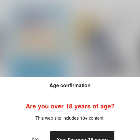
Age confirmation
束
幾星霜の想いの果てで
吹雪の落日
Calcite
Limited Edition
Are you over 18 years of age?
472
660
6
円
円
（税込）
（税込）
This web site includes 18+ content.
オズ×フィガロ
オズ×フィガロ
サンプル
作品詳細
サンプル
作品詳細
No
Yes, I'm over 18 years