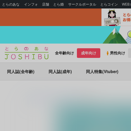
とらのあな
インフォ
店舗
とら婚
サークルポータル
とらコイン
WE
全年齢向け
成年向け
男性向け
同人誌(全年齢)
同人誌(成年)
同人特集(Vtuber)
とらのあな通販
同人誌
初飛行
Amare