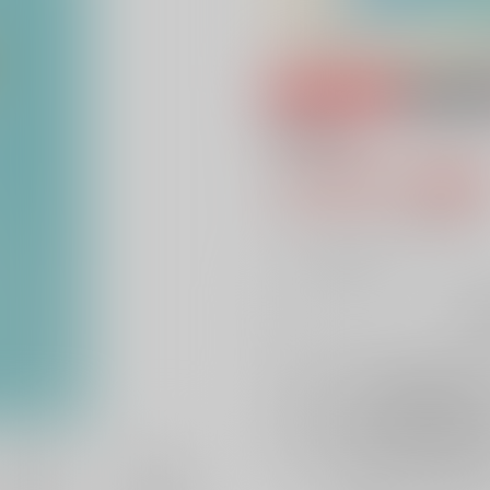
専売
18禁
Amare
1,572円（税
14
通販ポイント：
pt獲得
？
╳
：在庫なし
再
店舗在庫
を確認
再入荷を通知す