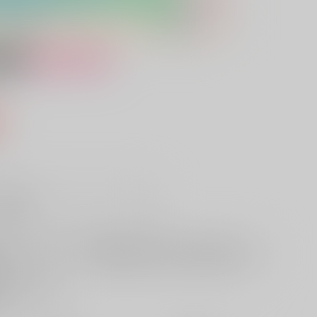
女性向け
込）
販希望
欲しいものリストに追加
る