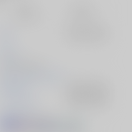
定期便（週1)
定期便（月2)
未定から
未定から
10日以内に発送
14日以内に発送
初飛行
入荷アラート
を設定
さな
2026/07/05
同人誌 - 小説/ 文庫 164p
2026/07/05 星に願いを 2026 -day2-
魔法使いの約束
入荷アラート
を設定
フィガロ×ファウスト
入荷アラート
を設定
フィガロ
ファウスト