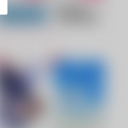
氷中花
MILK
02
みみんともり
,257
440
円
円
（税込）
（税込）
フィガロ×ファウスト
フィガロ×ファウスト
サンプル
作品詳細
サンプル
作品詳細