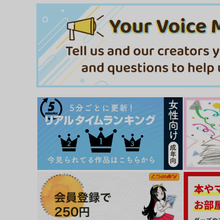
ゆびきりげんまん
眠れぬ夜は、あなたのせい
白紙のメモ帖
相即不離
2,200
858
円
円
専売
専売
（税込）
（税込）
魔法使いの約束
魔法使いの約束
フィガロ×ファウスト
フィガロ×ファウスト
サンプル
カート
サンプル
カー
春うらら
淫蕩のバッドエンド
CoA
Limited Edition
440
440
円
円
（税込）
（税込）
オズ×フィガロ
スノウ×フィガロ
サンプル
作品詳細
サンプル
作品詳細