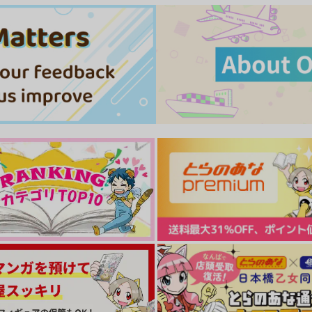
reminisce
最果てにて
皐月晴れ
Diorama.
mi
1,320
787
円
円
専売
専売
（税込）
（税込）
魔法使いの約束
魔法使いの約束
フィガロ×ファウスト
フィガロ×ファウスト
ト
サンプル
カート
サンプル
カート