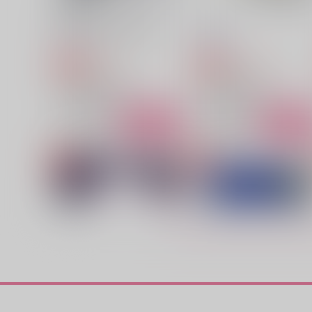
夜染みの明かりは仄かに
aurora
ほしらそ
皐月晴れ
629
1,572
円
円
専売
専売
（税込）
（税込）
魔法使いの約束
魔法使いの約束
フィガロ×ファウスト
フィガロ×ファウスト
サンプル
カート
サンプル
カー
未熟な僕を
診察のお時間です
かつおとしょうゆ
みみんともり
880
1,100
円
円
（税込）
（税込）
フィガロ×ファウスト
フィガロ×ファウスト
サンプル
作品詳細
サンプル
作品詳細