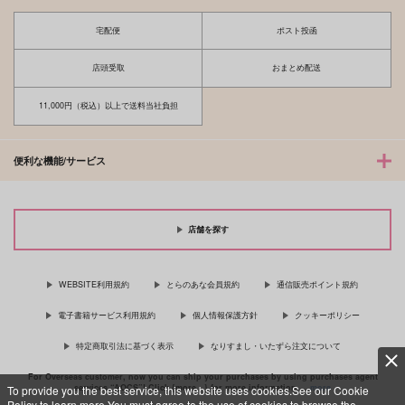
宅配便
ポスト投函
店頭受取
おまとめ配送
11,000円（税込）以上で送料当社負担
便利な機能/サービス
店舗を探す
WEBSITE利用規約
とらのあな会員規約
通信販売ポイント規約
電子書籍サービス利用規約
個人情報保護方針
クッキーポリシー
特定商取引法に基づく表示
なりすまし・いたずら注文について
For Overseas customer, now you can ship your purchases by using purchases agent
services “AOCS”! Click {more…} for more information …
more
To provide you the best service, this website uses cookies.See our Cookie
Policy to learn more.You must agree to the use of cookies to browse the