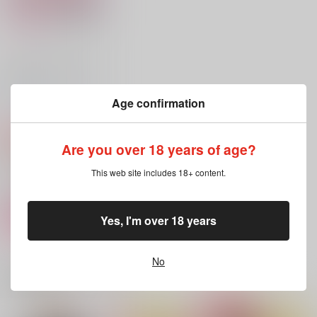
サンプル
サンプル
サンプル
作品詳細
作品詳細
作品詳細
あかきんすわっぴんぐ
中
カタストロフィカステ
Age confirmation
ラ屋
440
円
専売
（税込）
Are you over 18 years of age?
銀河英雄伝説
キルヒアイス×ラインハルト
This web site includes 18+ content.
サンプル
カート
Yes, I'm over 18 years
後世の歴史家が語る玉
それでもキミが好きだ
シャアとガルマのズッ
座の過程
った
友Days(Vol.2)
No
ロイヤルミルクティ
lamipas
nyaboo!
関連商品(カップリング)
1,320
1,100
440
円
円
円
（税込）
（税込）
（税込）
ラインハルト×ヤン
シャア×ガルマ
シャア×ガルマ