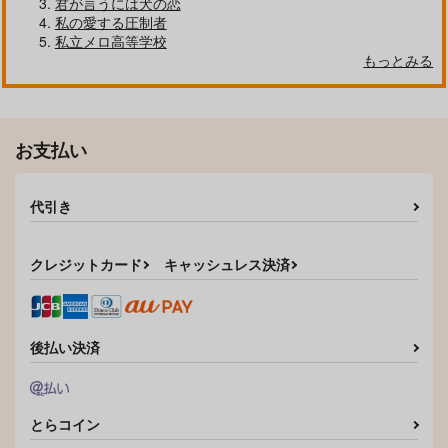
君が言うには犬の恋
私の愛する圧制者
私立メロ高等学校
もっとみる
お支払い
代引き
君にそそぐ流星
ゆるケモパスケース
フレア
SAY MY NAME
蜃楼海市
双畑（ふたばたけ）
クレジットカード
キャッシュレス決済
944
1,430
1,257
円
円
円
（税込）
（税込）
（税込）
ライト×アキラ
ライト×アキラ
ライト×アキラ
サンプル
サンプル
サンプル
後払い決済
作品詳細
作品詳細
作品詳細
とらコイン