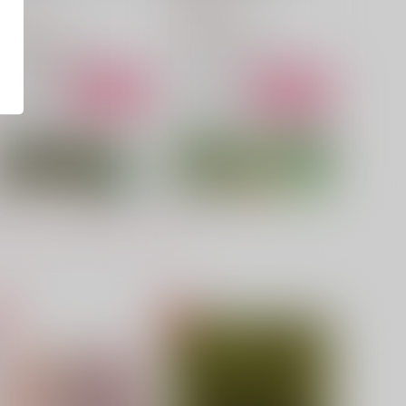
olamola
1,100
円
（税込）
,415
円
（税込）
佐野万次郎×花垣武道
佐野万次郎×花垣武道
サンプル
作品詳細
サンプル
作品詳細
永遠の明日
戀ノ、アトサキ