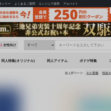
Bオンリー
よくあるご質問
エンジニア採用
アルバイト
女性向け
同人特集(オリジナル)
同人アイテム
ボドゲ特集
急上昇ワード:
わた図書
怪盗キ