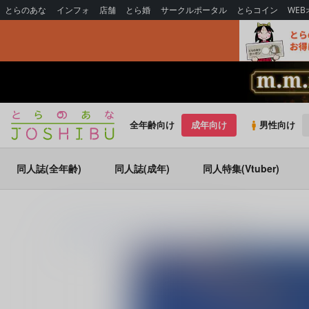
とらのあな
インフォ
店舗
とら婚
サークルポータル
とらコイン
WE
全年齢向け
成年向け
男性向け
同人誌(全年齢)
同人誌(成年)
同人特集(Vtuber)
とらのあな通販
同人誌
molamola
棺ひさぎし