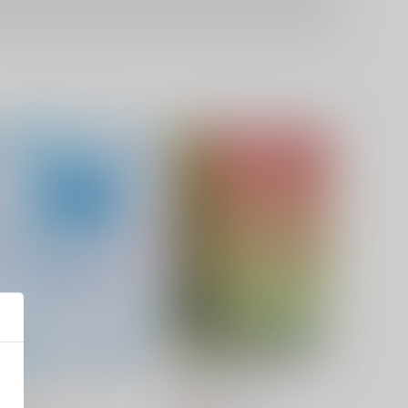
フリーフォール フリーホー
意図いと厭わない愛
ル
molamola