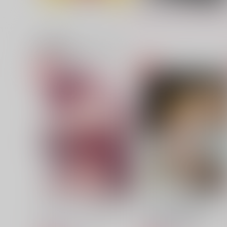
472
944
円
円
（税込）
（税込）
佐野万次郎×花垣武道
佐野万次郎×花垣武道
関連商品(カップリング)
サンプル
作品詳細
サンプル
作品詳細
養食
美しい虫
molamola
molamola
755
629
円
円
専売
専売
（税込）
（税込）
東京卍リベンジャーズ
東京卍リベンジャーズ
佐野万次郎×花垣武道
佐野万次郎×花垣武道
サンプル
カート
サンプル
カー
セフレじゃなくて溺愛されて
果てしない愛で求められて
苺の誘惑
となりのゴースト
た
ます【おまけ付き】
あきら商店
602