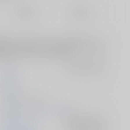
定期便（週1)
定期便（月2)
未定から
未定から
10日以内に発送
14日以内に発送
で奇跡みたいなことが起こったのに、どこかの野良タイムリーパー
リガーとして記憶だけが残ったマイキー君が、他人になっちゃっ
の本番はありません。 ※とらのあな通販担当より：コピー誌の特
仕様となります。交換には応じられません。
molamola
入荷アラート
を設定
とろけ鱒
2026/06/28
コピー誌 - 小説/ Ａ５ 28p
2026/06/28 みっちーず★ぱーく 星願2026
東京卍リベンジャーズ
入荷アラート
を設定