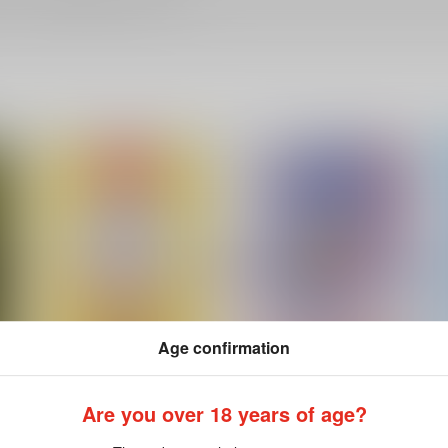
Age confirmation
Are you over 18 years of age?
養食
玉兎玉匣
molamola
molamola