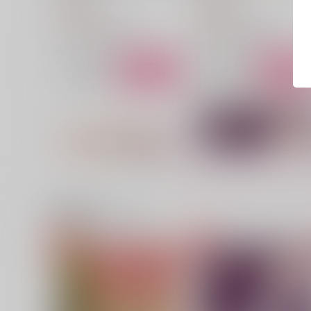
629
629
円
円
（税込）
（税込）
佐野万次郎×花垣武道
佐野万次郎×花垣武道
サンプル
作品詳細
サンプル
作品詳細
関連商品(サークル)
タイザノット
Eat up the White