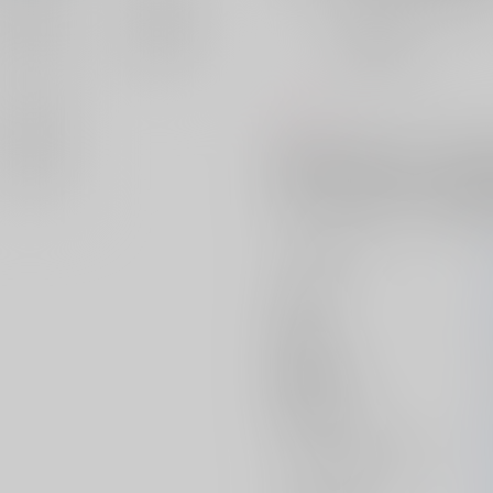
おまとめ目安と発送目安
?
毎度便
未定から
5日以内に発送
コメント
現代パラレルの梵マ×武。23巻
が世界を書き換えちゃったのでト
たタケミっちを見つけた話。R18
性上、汚れ・折れといった状態は
サークル名
作家
発行日
種別/サイズ
初出イベント
ジャンル/
サブジャンル