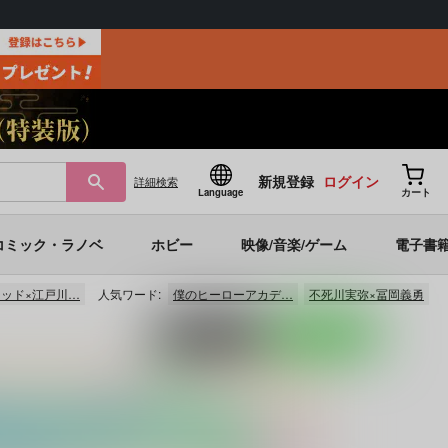
新規登録
ログイン
詳細
検索
Language
カート
コミック・ラノベ
ホビー
映像/音楽/ゲーム
電子書
ッド×江戸川…
人気ワード:
僕のヒーローアカデ…
不死川実弥×冨岡義勇
ポストする
LINEで送る