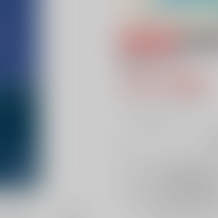
専売
18禁
棺ひさぎし
472円（税込
4
通販ポイント：
pt獲得
？
╳
：在庫なし
再
店舗在庫
を確認
再入荷を通知す