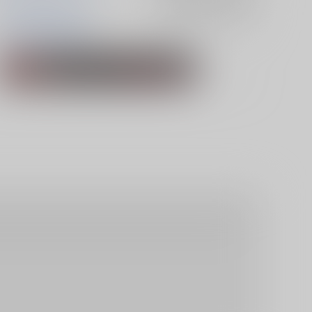
佐野万次郎×花垣武道
入荷アラート
を設定
佐野万次郎
花垣武道