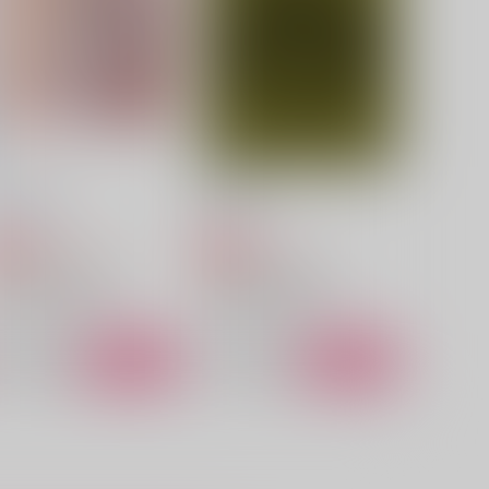
春時雨
はなのあな
,320
3,144
円
円
（税込）
（税込）
花垣武道×佐野万次郎
佐野万次郎×花垣武道
サンプル
作品詳細
サンプル
作品詳細
タイザノット
finless
olamola
molamola
1,980
629
円
円
専売
専売
（税込）
（税込）
東京卍リベンジャーズ
東京卍リベンジャーズ
黒川イザナ×花垣武道
佐野万次郎×花垣武道
サンプル
カート
サンプル
カート
幸福論
禁断の果実
睡眠大事
オルニス