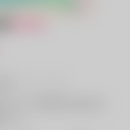
女性向け
）
販希望
欲しいものリストに追加
る