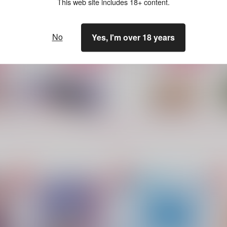
This web site includes 18+ content.
m
755
1,415
円
円
（税込）
（税込）
1
佐野万次郎×花垣武道
佐野万次郎×花垣武道
No
Yes, I'm over 18 years
サンプル
作品詳細
サンプル
作品詳細
もっと見る！
もしも夢で逢えたなら
MiTuChe