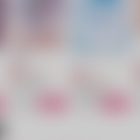
DACOS
雪國
1,100
1,257
1
円
円
（税込）
（税込）
花垣武道×佐野万次郎
佐野万次郎×花垣武道
サンプル
作品詳細
サンプル
作品詳細
玉兎玉匣
フリーフォール フリーホー
ル
molamola
m
molamola
1,415
円
専売
（税込）
1,415
円
専売
（税込）
東京卍リベンジャーズ
東京卍リベンジャーズ
佐野万次郎×花垣武道
佐野万次郎×花垣武道
ト
サンプル
カート
サンプル
カート
FLAT
垂涎
雪國
もちもち犬大福