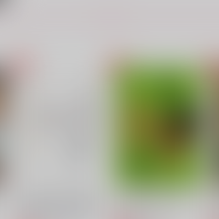
1,100
787
1
円
円
（税込）
（税込）
もっと見る！
佐野万次郎×花垣武道
佐野万次郎×花垣武道
サンプル
作品詳細
サンプル
作品詳細
ト
い
ナンバーワンホストを拾った
SO I CAN BE MY SELF 2
ら何故か尽くされています
上みのカルび
m