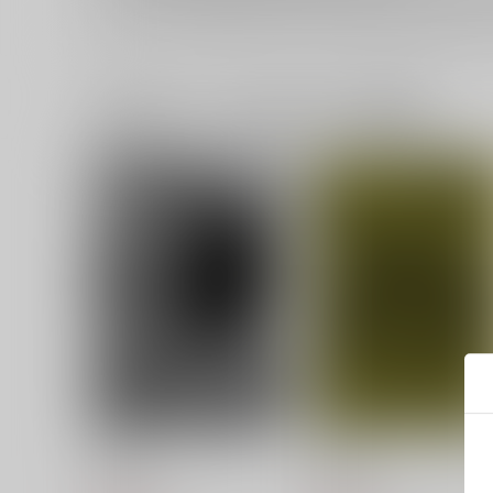
一緒に買われている同人作品または類似商品
美しい虫
finless
molamola
molamola