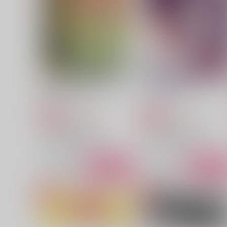
molamola
molamola
1,980
787
円
円
（税込）
（税込）
黒川イザナ×花垣武道
黒川イザナ×花垣武道
サンプル
作品詳細
サンプル
作品詳細
意図いと厭わない愛
Eat up the White
molamola
molamola
1,100
787
円
円
専売
専売
（税込）
（税込）
東京卍リベンジャーズ
東京卍リベンジャーズ
佐野万次郎×花垣武道
黒川イザナ×花垣武道
サンプル
カート
サンプル
カー
めがまい
Candy, Candy=Drop
ちまroom
メガミファンタジア