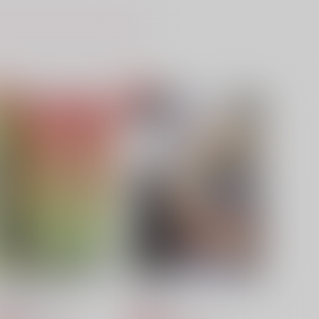
,155
660
円
円
（税込）
（税込）
花垣武道×佐野万次郎
佐野万次郎×花垣武道
サンプル
作品詳細
サンプル
作品詳細
意図いと厭わない愛
Trapped in
olamola
stellaria