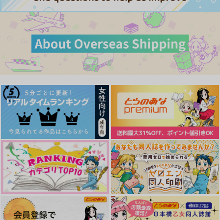
Not Yet.【ノベルティ
友達ってなんだっ
子守唄はいらない
しおり付】
け！？
散々
サンプル
サンプル
サンプル
Y-MONDS.
灯台守
1,007
円
（税込）
カート
カート
カート
597
715
円
円
（税込）
（税込）
ウルフウッド×ヴァッシュ
ヴァッシュ×ウルフウッド
ヴァッシュ×ウルフウッド
サンプル
サンプル
サンプル
作品詳細
作品詳細
作品詳細
cosmo・floria
イニシエーション・コ
ぽめぎやくん
ーヒーラヴァーズ
120サイズ
meltdown
Phase:magnolia
787
1,257
円
専売
円
専売
（税込）
（税込）
990
円
専売
（税込）
TRIGUN
TRIGUN
TRIGUN
ウルフウッド×ヴァッシュ
SOUTAI再録集
幸福と空腹
ウルフウッド×ヴァッシュ
メモリーズ
ウルフウッド×ヴァッシュ