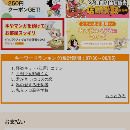
meltdown
STB
天然蜜柑工房
サンプル
サンプル
サンプル
2,200
472
2,859
円
円
円
（税込）
（税込）
（税込）
ウルフウッド×ヴァッシュ
ウルフウッド×ヴァッシュ
ウルフウッド×ヴァッシュ
カート
カート
カート
サンプル
サンプル
サンプル
作品詳細
作品詳細
作品詳細
キーワードランキング(集計期間：07/30～08/05)
怪盗キッド×江戸川コナン
月刊少女野崎くん
君が言うには犬の恋
私の愛する圧制者
私立メロ高等学校
もっとみる
The Monster＆
恋人で友だちな僕ら
Starlog WVログ再録
The Creature（ケー
集
meltdown
ス付）
Quo Vadis
Phase:magnolia
629
円
専売
（税込）
INN
夜がまた来る
1,257
セール中
専売
円
専売
（税込）
TRIGUN
お支払い
4,620
惑星ドーナツ
oniom
円
TRIGUN
（税込）
ウルフウッド×ヴァッシュ
ウルフウッド×ヴァッシュ
TRIGUN