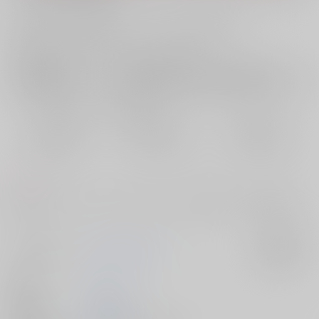
お支払い金額：
472円
+
送料+サービス料・手数料
?
お支払時期についてはこちらをご覧ください
?
店舗在庫
欲しいものリストに追加
おまとめ目安と発送目安
?
毎度便
定期便（週1)
定期便（月2)
2026/08/08から
2026/08/12から
2026/08/20から
5日以内に発送
10日以内に発送
14日以内に発送
コメント
牧台のえろほんです。セリフがほとんどない漫画本です。解釈は自由で
す。
サークル名
こまごめぴぺっと。
入荷アラート
作家
むに。
発行日
2026/06/28