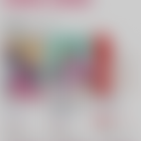
炭と灰 -残火-
cosmo・floria
恋人で友だちな僕ら
惑星ドーナツ
120サイズ
meltdown
関連商品(カップリング)
1,572
787
629
円
円
円
（税込）
（税込）
（税込）
ウルフウッド×ヴァッシュ
ウルフウッド×ヴァッシュ
ウルフウッド×ヴァッシュ
サンプル
サンプル
サンプル
作品詳細
作品詳細
作品詳細
ぽめぎやくんふぁんぶ
年上の恋人がセーラー
炭と灰 -残火-
っく
服で誘惑してくる件
惑星ドーナツ
天然蜜柑工房
天然蜜柑工房
1,572
円
専売
（税込）
1,572
865
円
円
（税込）
（税込）
TRIGUN
TRIGUN
TRIGUN
ウルフウッド×ヴァッシュ
ウルフウッド×ヴァッシュ
ウルフウッド×ヴァッシュ