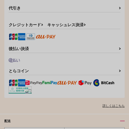
275
472
円
円
（税込）
（税込）
ウルフウッド×ヴァッシュ
ウルフウッド×ヴァッシュ
ナイブズ×ヴァッシュ
代引き
サンプル
サンプル
サンプル
サンプル
サンプル
クレジットカード
キャッシュレス決済
カート
カート
カート
作品詳細
作品詳細
後払い決済
とらコイン
赤いコートにご用心
詳しくはこちら
necorobo
629
円
専売
（税込）
配送
TRIGUN