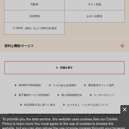
ウルフウッド×ヴァッシュ
宅配便
ポスト投函
サンプル
店頭受取
おまとめ配送
カート
11,000円（税込）以上で送料当社負担
便利な機能/サービス
店舗を探す
WEBSITE利用規約
とらのあな会員規約
通信販売ポイント規約
電子書籍サービス利用規約
個人情報保護方針
クッキーポリシー
特定商取引法に基づく表示
なりすまし・いたずら注文について
For Overseas customer, now you can ship your purchases by using purchases agent
services “AOCS”! Click {more…} for more information …
more
To provide you the best service, this website uses cookies.See our Cookie
Policy to learn more.You must agree to the use of cookies to browse the
website, but you can also refuse the use of some cookies through your browser