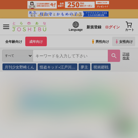
新規登録
ログイン
Language
カート
全年齢向け
成年向け
男性向け
女性向け
詳細
検索
月刊少女野崎くん
怪盗キッド×江戸川…
夢主
呪術廻戦
とらのあな通販
同人誌
こまごめぴぺっと。
TRIGUN
(シリーズ)
COVET