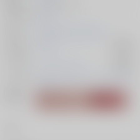
種別/サイズ
同人誌 - 漫画/ Ａ５ 24p
シリーズ（同
TRIGUN
人）
初出イベント
2026/06/28 星に願いを 2026 -day1-
ジャンル/
TRIGUN
入荷アラート
サブジャンル
カップリング
ウルフウッド×ヴァッシュ
入荷アラート
メインキャラ
ヴァッシュ・ザ・スタンピード
ニコラス・D・ウル
フウッド
関連特集
#
BL