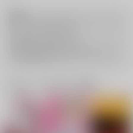
注意事項
キャンセルについては
こちら
をご覧下さい。
返品については
こちら
をご覧下さい。
おまとめ配送については
こちら
をご覧下さい。
再販投票については
こちら
をご覧下さい。
イベント応募券付商品などをご購入の際は毎度便をご利用ください。
詳細は
こちら
をご覧ください。
一緒に買われている同人作品または類似商品