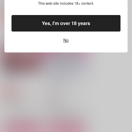
関連商品(サークル)
This web site includes 18+ content.
イニシエーション・コ
ぽめぎやくん
かっこいいのををどう
Yes, I'm over 18 years
ーヒーラヴァーズ
にかして
meltdown
Phase:magnolia
meltdown
1,257
円
（税込）
990
629
No
円
円
（税込）
（税込）
ウルフウッド×ヴァッシュ
ウルフウッド×ヴァッシュ
ウルフウッド×ヴァッシュ
サンプル
サンプル
サンプル
作品詳細
作品詳細
作品詳細
North
もっと抱けって言って
るだろ！
こまごめぴぺっと。
こまごめぴぺっと。
550
円
専売
（税込）
605
円
（税込）
TRIGUN
TRIGUN
ウルフウッド×ヴァッシュ
ウルフウッド×ヴァッシュ
サンプル
サンプル
カート
カート