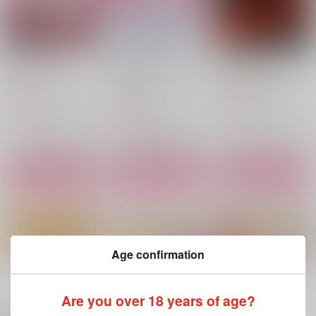
North
もっと抱けって言って
いつかの誓い
るだろ！
こまごめぴぺっと。
ふわりときらめく
こまごめぴぺっと。
550
787
円
円
（税込）
（税込）
605
円
（税込）
ウルフウッド×ヴァッシュ
ウルフウッド×ヴァッシュ
ウルフウッド×ヴァッシュ
サンプル
サンプル
サンプル
作品詳細
作品詳細
作品詳細
Age confirmation
もっと見る！
Are you over 18 years of age?