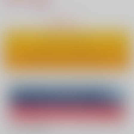
4
通販ポイント：
pt獲得
？
△
：在庫残りわずか
カートに入れる
ワンクリックで今すぐ買う
Overseas customers can also purchase from here
Purchase on ZenMarket
Ship internationally via RAKUFUN
What is ZenMarket
?
What is RAKUFUN
?