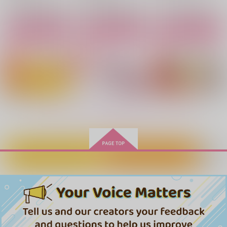
one or same
LASTDAY
ぽめぎやくんふぁんぶ
サンプル
サンプル
サンプル
っく
もちぺい
砂まみれ
天然蜜柑工房
カート
カート
カート
629
1,180
円
円
（税込）
（税込）
1,572
円
（税込）
ウルフウッド＋イングウェイ×ヴァッシュ
ウルフウッド×ヴァッシュ
ウルフウッド×ヴァッシュ
サンプル
サンプル
サンプル
作品詳細
作品詳細
作品詳細
もっと見る！
カートに入れる
ワンクリック購入
いつかの誓い
North
かっこいいのををどう
にかして
ふわりときらめく
こまごめぴぺっと。
meltdown
787
550
円
円
専売
専売
（税込）
（税込）
629
円
専売
（税込）
TRIGUN
TRIGUN
TRIGUN
ウルフウッド×ヴァッシュ
ウルフウッド×ヴァッシュ
ウルフウッド×ヴァッシュ