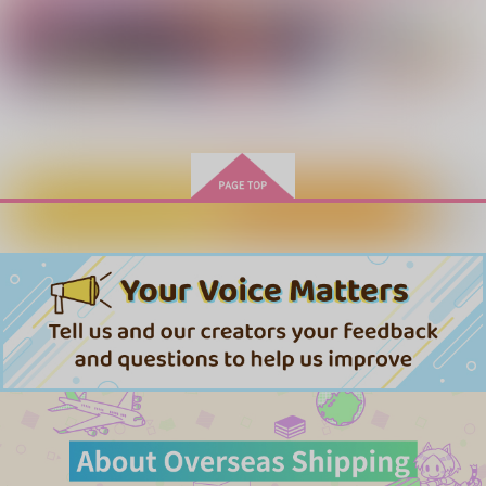
サンプル
サンプル
サンプル
作品詳細
作品詳細
作品詳細
もっと見る！
カートに入れる
ワンクリック購入
カギを開けたその先へ
LUST!
A La Carte
YoGood
ヨワミドリ
MEGAPHEPS
650
1,572
472
円
円
専売
専売
円
専売
（税込）
（税込）
（税込）
勇気爆発バーンブレイバーン
勇気爆発バーンブレイバーン
勇気爆発バーンブレイバーン
スミス×イサミ
スミス×イサミ
スミス×イサミ
プレゼントは胸の中
共にゆく明日へ
Twin Blaze mytholog
y 8
サンプル
サンプル
サンプル
YoGood
infinite routine
双炎の番
650
605
カート
カート
カート
円
円
（税込）
（税込）
1,100
円
（税込）
スミス×イサミ
スミス×イサミ
スミス×イサミ