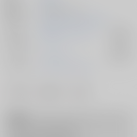
種別/サイズ
同人誌 - 漫画/ Ａ５ 32p
初出イベント
2026/07/05 星に願いを 2026 -day2-
ジャンル/
勇気爆発バーンブレイバーン
入荷アラート
サブジャンル
カップリング
スミス×イサミ
入荷アラート
メインキャラ
イサミ･アオ
ルイス･スミス
#
#
#
イラマチオ
授乳手コキ
エロコメ
注意事項
キャンセルについては
こちら
をご覧下さい。
返品については
こちら
をご覧下さい。