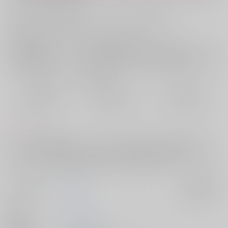
お支払い金額：
614円
+
送料+サービス料・手数料
?
お支払時期についてはこちらをご覧ください
?
店舗在庫
欲しいものリストに追加
おまとめ目安と発送目安
?
毎度便
定期便（週1)
定期便（月2)
2026/08/07から
2026/08/12から
2026/08/20から
5日以内に発送
10日以内に発送
14日以内に発送
コメント
アフスト後日談設定で、スミスとイサミがかんぶれくん達のエロトラッ
プダンジョンに巻き込まれる話です。愛と勇気と勢いで駆け抜けるアホ
エロコメディです。授乳手コキや攻めフェラ等あります
サークル名
颱風
入荷アラート
作家
ミズ
発行日
2026/07/05