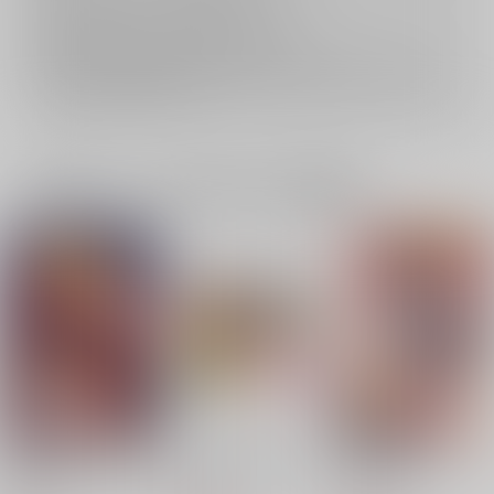
おまとめ配送については
こちら
をご覧下さい。
再販投票については
こちら
をご覧下さい。
イベント応募券付商品などをご購入の際は毎度便をご利用ください。
詳細は
こちら
をご覧ください。
一緒に買われている同人作品または類似商品
SIROP DE GRENADI
GoldenApple Green
SweetApple
NE
颱風
颱風