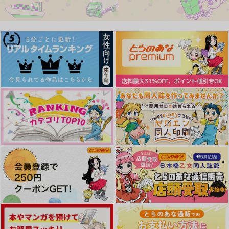
サンプル
サンプル
サンプル
作品詳細
作品詳細
作品詳細
エキセントリックブラ
芸術は爆発だ
終わらない夜に -2-
ボォ
ひよこドラゴン
まみや書房
呉春
315
1,040
円
専売
円
専売
（税込）
（税込）
550
円
専売
（税込）
勇気爆発バーンブレイバーン
勇気爆発バーンブレイバーン
勇気爆発バーンブレイバーン
スミス×イサミ
スミス×イサミ
合身するまで奥まで触
Log！
ハムモグとたまご
スミス×イサミ
れて
味玉
もぐら塚
サンプル
サンプル
サンプル
KF
707
629
円
円
（税込）
（税込）
715
円
カート
カート
カート
（税込）
スミス×イサミ
スミス×イサミ
スミス×イサミ
サンプル
サンプル
サンプル