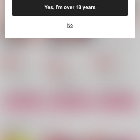
748
2,357
円
円
（税込）
（税込）
787
Yes, I'm over 18 years
円
（税込）
スミス×イサミ
スミス×イサミ
スミス×イサミ
No
サンプル
サンプル
サンプル
作品詳細
作品詳細
作品詳細
SweetApple
SIROP DE GRENADI
GoldenApple Green
NE
颱風
颱風
颱風
629
440
円
専売
円
専売
（税込）
（税込）
865
円
専売
（税込）
勇気爆発バーンブレイバーン
勇気爆発バーンブレイバーン
勇気爆発バーンブレイバーン
スミス×イサミ
スミス×イサミ
スミス×イサミ
サンプル
サンプル
サンプル
カート
カート
カート
collect2
触れる、アウフタクト
終わらない夜に -1-
RISING SUN
豆電堂
まみや書房
関連商品(カップリング)
787
858
627
円
円
円
（税込）
（税込）
（税込）