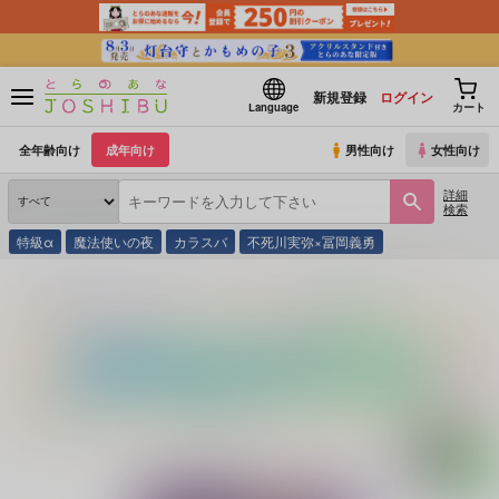
新規登録
ログイン
Language
カート
全年齢向け
成年向け
男性向け
女性向け
詳細
検索
特級α
魔法使いの夜
カラスバ
不死川実弥×冨岡義勇
とらのあな通販
同人誌
颱風
イサミエロトラップダンジョンへようこそ