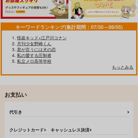
作品詳細
作品詳細
作品詳細
キーワードランキング(集計期間：07/30～08/05)
怪盗キッド×江戸川コナン
月刊少女野崎くん
君が言うには犬の恋
私の愛する圧制者
私立メロ高等学校
まほうの××××ができ
24 Hours of You 【C
君が忘れても
もっとみる
ちゃいまして
olors】
KF
もちもち屋
巣
748
円
専売
（税込）
629
1,540
円
円
専売
専売
（税込）
（税込）
勇気爆発バーンブレイバーン
言ったソバから止まら
Darling×Darling
勇気爆発バーンブレイバーン
勇気爆発バーンブレイバーン
スミス×イサミ
お支払い
ない！
スミス×イサミ
スミス×イサミ
呉春
情緒爆発
1,650
円
サンプル
サンプル
サンプル
（税込）
440
代引き
円
（税込）
スミス×イサミ
カート
カート
カート
スミス×イサミ
クレジットカード
キャッシュレス決済
サンプル
サンプル