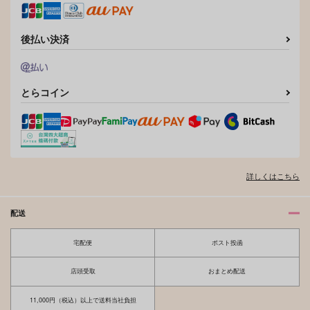
作品詳細
作品詳細
後払い決済
とらコイン
愛でよ乳首！
飯盒炊飯
582
詳しくはこちら
円
専売
（税込）
勇気爆発バーンブレイバーン
スミス×イサミ
配送
サンプル
宅配便
ポスト投函
カート
店頭受取
おまとめ配送
11,000円（税込）以上で送料当社負担