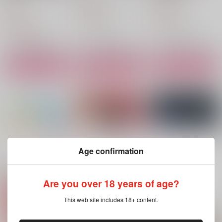
颱風
440
629
円
円
（税込）
（税込）
865
円
（税込）
スミス×イサミ
スミス×イサミ
スミス×イサミ
サンプル
サンプル
サンプル
作品詳細
作品詳細
作品詳細
もっと見る！
Age confirmation
関連商品(サークル)
Are you over 18 years of age?
もっともっと！相互理
ヒーロースーツ危うし
PerfectMission
This web site includes 18+ content.
解
KF
エイジノット
ユースフル深夜