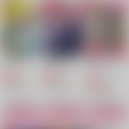
スミス×イサミ
スミス×イサミ
スミス×イサミ
サンプル
サンプル
サンプル
作品詳細
作品詳細
作品詳細
きみのまにまに
帝都異種婚姻譚
愛と勇気のスパイ大作
戦
ダメモト。
BTV
すきやすがき家β
472
944
円
円
専売
専売
（税込）
（税込）
990
円
専売
（税込）
勇気爆発バーンブレイバーン
勇気爆発バーンブレイバーン
勇気爆発バーンブレイバーン
スミス×イサミ
スミス×イサミ
スミス×イサミ
愛執不滅ゴールデンタ
芸術は爆発だ
さわってもいい
サンプル
サンプル
サンプル
イム
ひよこドラゴン
RISING SUN
地図のない街
カート
カート
カート
315
472
円
円
（税込）
（税込）
472
円
（税込）
スミス×イサミ
スミス×イサミ
スミス×イサミ