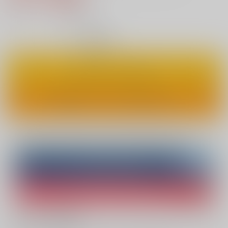
5
通販ポイント：
pt獲得
？
◯
：在庫あり
カートに入れる
ワンクリックで今すぐ買う
Overseas customers can also purchase from here
Purchase on ZenMarket
Ship internationally via RAKUFUN
What is ZenMarket
?
What is RAKUFUN
?