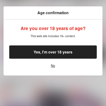
ハッピー町
MA
amg
787
472
1,100
円
円
Age confirmation
円
（税込）
（税込）
（税込）
潮江文次郎×立花仙蔵
潮江文次郎×立花仙蔵
潮江文次郎×立花仙蔵
サンプル
サンプル
サンプル
Are you over 18 years of age?
作品詳細
作品詳細
作品詳細
This web site includes 18+ content.
Yes, I'm over 18 years
No
もっと見る！
関連商品(カップリング)
戯れ
MARRIAGE
告解
addict
take
キセノン