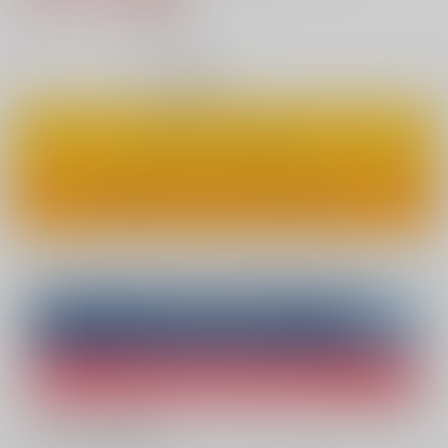
14
通販ポイント：
pt獲得
？
◯
：在庫あり
カートに入れる
ワンクリックで今すぐ買う
Overseas customers can also purchase from here
Purchase on ZenMarket
Ship internationally via RAKUFUN
What is ZenMarket
?
What is RAKUFUN
?