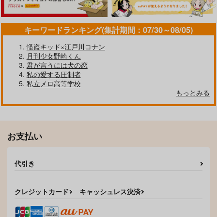
作品詳細
作品詳細
作品詳細
キーワードランキング(集計期間：07/30～08/05)
怪盗キッド×江戸川コナン
月刊少女野崎くん
君が言うには犬の恋
私の愛する圧制者
私立メロ高等学校
彼が愛した魂が眠るま
灼かれてしまえ
もっとみる
で
エレクトロップ
さらば！
944
円
専売
（税込）
1,415
円
専売
（税込）
ブルーロック
ブルーロック
こすちゅーむ☆ちぇん
miao restart2
カイザー×潔世一
お支払い
じ！
カイザー×潔世一
miao
12key
3,929
サンプル
サンプル
円
（税込）
代引き
787
円
（税込）
カイザー×潔世一
カート
カート
カイザー×潔世一
クレジットカード
キャッシュレス決済
サンプル
サンプル
作品詳細
作品詳細