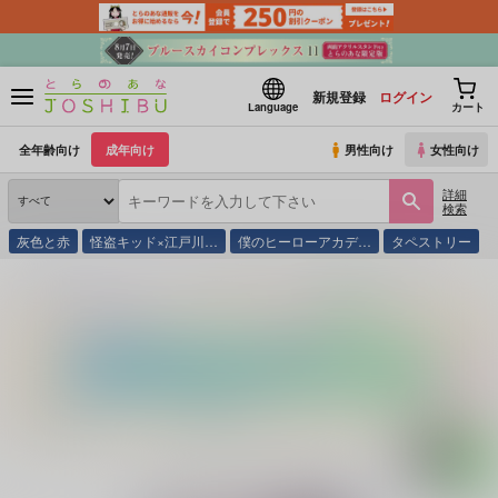
新規登録
ログイン
Language
カート
全年齢向け
成年向け
男性向け
女性向け
詳細
検索
灰色と赤
怪盗キッド×江戸川…
僕のヒーローアカデ…
タペストリー
とらのあな通販
同人誌
LSDR
返事よこせよー正体隠してDMしてみたー