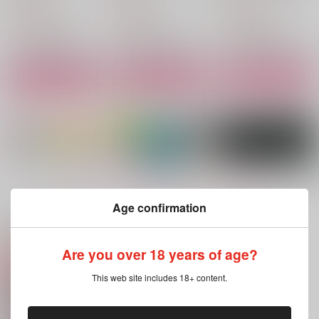
1,430
825
1,572
円
円
円
（税込）
（税込）
（税込）
カイザー×潔世一
カイザー×潔世一
カイザー×潔世一
サンプル
サンプル
サンプル
作品詳細
作品詳細
作品詳細
もっと見る！
Age confirmation
関連商品(サークル)
Are you over 18 years of age?
愛しのミィ
ちょっとだけ、ダーリ
KIISの書
This web site includes 18+ content.
ン
甘い嘘
花浅葱
ヨスミ
944
4,715
円
円
（税込）
（税込）
660
円
（税込）