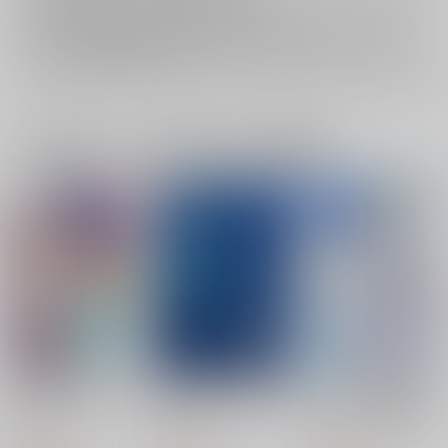
再販投票については
こちら
をご覧下さい。
イベント応募券付商品などをご購入の際は毎度便をご利用ください。
詳細は
こちら
をご覧ください。
一緒に買われている同人作品または類似商品
あいつ、お前のこと好
この頃あなたの夢ばか
いつもうちに居座って
きだってよ
り見る
るライバルと結婚して
みた！
LSDR
ヨスミ
flight