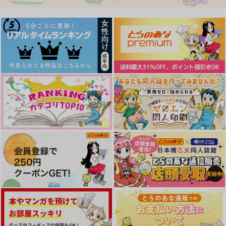
サンプル
サンプル
サンプル
作品詳細
作品詳細
作品詳細
【ポストカード付】忘
適正飲酒のすすめ
LINK＆CHAIN
却に咲く花【上】
KIMI
Nachtmusik
よもぎ餅
1,572
6,129
円
専売
円
専売
（税込）
（税込）
787
円
専売
（税込）
ブルーロック
ブルーロック
ブルーロック
カイザー×潔世一
カイザー×潔世一
カイザー×潔世一
幸
青薔薇のお姫様
さよならオパール
サンプル
サンプル
サンプル
おもちゃばこ
花浅葱
おもちゃばこ
944
472
1,729
円
円
カート
カート
カート
円
（税込）
（税込）
（税込）
カイザー×潔世一
カイザー×潔世一
カイザー×潔世一
サンプル
サンプル
サンプル