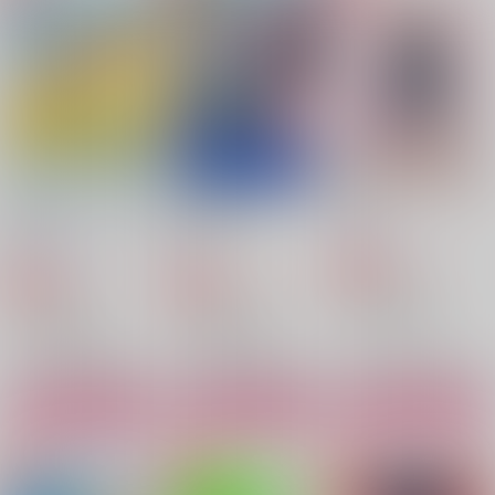
カイザー×潔世一
カイザー×潔世一
サンプル
サンプル
サンプル
作品詳細
作品詳細
作品詳細
王座の果てで、お前を
ぐぐぐっと詰。-
初恋
奪う
Extra2-
甘味どろっぷ
第三海水工房
gggっと
787
円
専売
（税込）
550
3,144
円
円
専売
専売
（税込）
（税込）
ブルーロック
ブルーロック
ブルーロック
カイザー×潔世一
カイザー×潔世一
カイザー×潔世一
サンプル
サンプル
サンプル
レプリカントの幸福論
未来カイザーと×××な
Last Fragment
ことをしないと出られ
KiwiFarm
わたぬき文屋
カート
カート
カート
ない部屋
蒼月亭
1,100
1,320
円
円
（税込）
（税込）
787
円
（税込）
カイザー×潔世一
カイザー×潔世一
カイザー×潔世一