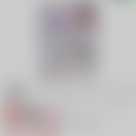
専売
18禁
女性向け
返事よこせよー正体隠してDMしてみたー
1,572円（税込）