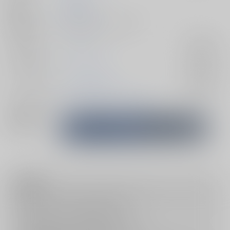
発行日
2026/06/28
種別/サイズ
同人誌 - 小説/ Ａ５ 138p
ジャンル/
ブルーロック
入荷アラート
サブジャンル
カップリング
カイザー×潔世一
入荷アラート
メインキャラ
ミヒャエル・カイザー
潔世一
関連特集
注意事項
キャンセルについては
こちら
をご覧下さい。
返品については
こちら
をご覧下さい。
おまとめ配送については
こちら
をご覧下さい。