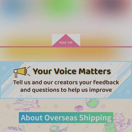
サンプル
サンプル
サンプル
作品詳細
作品詳細
作品詳細
もっと見る！
カートに入れる
ワンクリック購入
光と花の投影
ねこ初恋まっしぐら
酒は飲んでも？
ルイセナイト
キャラメルスカッチ
CiderBoy
1,887
1,572
787
円
円
専売
専売
円
専売
（税込）
（税込）
（税込）
ブルーロック
ブルーロック
ブルーロック
カイザー×潔世一
カイザー×潔世一
カイザー×潔世一
Keep hating me I'll k
Our promise
サンプル
サンプル
サンプル
お前は顔しか可愛くな
eep loving you
い
CHAMIN。
カート
カート
カート
72dpi
天罰式
787
円
（税込）
2,357
472
円
円
（税込）
（税込）
カイザー×潔世一
カイザー×潔世一
カイザー×潔世一