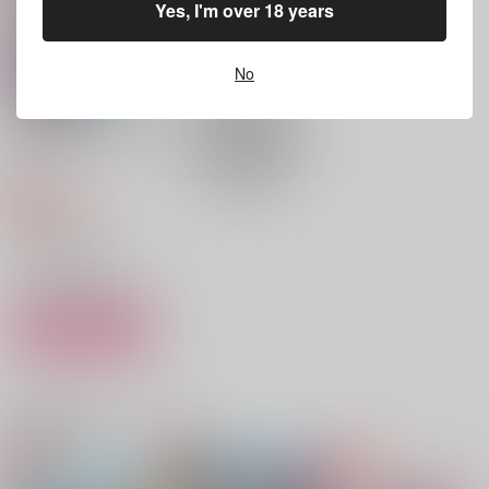
カイザー×潔世一
Yes, I'm over 18 years
カイザー×潔世一
カイザー×潔世一
サンプル
サンプル
サンプル
No
作品詳細
作品詳細
作品詳細
あいつ、お前のこと好
きだってよ
LSDR
1,430
円
専売
（税込）
ブルーロック
カイザー×潔世一
サンプル
カート
薔薇の返事
彼が愛した魂が眠るま
おれが青薔薇をいれた
で
ワケ
はっぴすたーしゅ
関連商品(カップリング)
さらば！
らんぴりす
629
円
（税込）
1,415
787
円
円
（税込）
（税込）
カイザー×潔世一