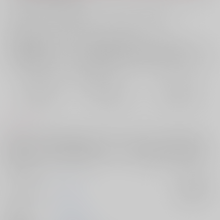
お支払い金額：
1,572円
+
送料+サービス料・手数料
?
お支払時期についてはこちらをご覧ください
?
店舗在庫
欲しいものリストに追加
おまとめ目安と発送目安
?
毎度便
定期便（週1)
定期便（月2)
2026/08/10から
2026/08/12から
2026/08/20から
5日以内に発送
10日以内に発送
14日以内に発送
コメント
匿名であいつにDMを送ったのは、どうせ見てないだろうと思ったから。
なのに返ってきた「お前に何が分かる」──そこから始まった奇妙なやり
とりは、いつしか毎日の日課になっていた。正体を隠したまま芽生えた
初恋の行方。
サークル名
LSDR
入荷アラート
作家
ふらん