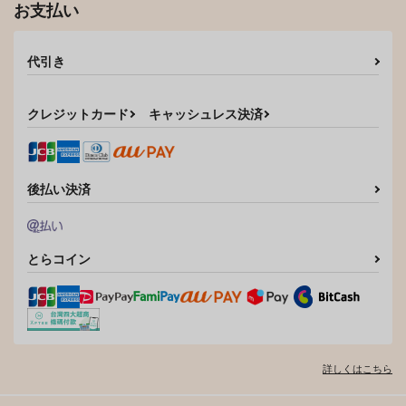
円
（税込）
お支払い
ゴールデンカムイ
STOP乳首ハラスメン
今日も明日も明後日も
門倉利運×キラウシ
ト
孟春
代引き
おいしい牛乳
サンプル
472
円
（税込）
787
円
（税込）
宇佐美時重×門倉利運
カート
クレジットカード
キャッシュレス決済
尾形百之助×月島基
サンプル
サンプル
作品詳細
作品詳細
後払い決済
とらコイン
詳しくはこちら