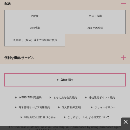
配送
宅配便
ポスト投函
店頭受取
おまとめ配送
11,000円（税込）以上で送料当社負担
便利な機能/サービス
店舗を探す
WEBSITE利用規約
とらのあな会員規約
通信販売ポイント規約
電子書籍サービス利用規約
個人情報保護方針
クッキーポリシー
特定商取引法に基づく表示
なりすまし・いたずら注文について
For Overseas customer, now you can ship your purchases by using purchases agent