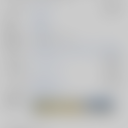
サークル名
小嶋さん家
入荷アラート
作家
小嶋家
発行日
2026/06/28
種別/サイズ
同人誌 - 漫画/ Ａ５ 28p
初出イベント
2026/06/28 たんたんたぬきの金キラキン 星願2026
ジャンル/
ゴールデンカムイ
入荷アラート
サブジャンル
カップリング
門倉利運×キラウシ
入荷アラート
メインキャラ
門倉利運
キラウシ
関連特集