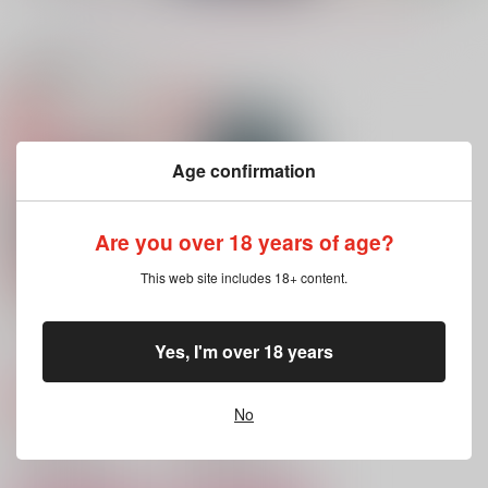
もっと見る！
関連商品(サークル)
玄関からつま先まで
夜のベンチで待ち合わ
ふたりになる
せ
てつじん21号
スーパージェットおま
Age confirmation
Amaro e dolce
る
629
円
（税込）
825
円
（税込）
990
門倉利運×キラウシ
円
（税込）
門倉利運×キラウシ
Are you over 18 years of age?
門倉利運×キラウシ
This web site includes 18+ content.
サンプル
サンプル
サンプル
作品詳細
作品詳細
作品詳細
ラッキー7days
ふきよせ
Yes, I'm over 18 years
小嶋さん家
小嶋さん家
472
787
円
円
専売
専売
（税込）
（税込）
No
ゴールデンカムイ
ゴールデンカムイ
門倉利運×キラウシ
門倉利運×キラウシ
サンプル
サンプル