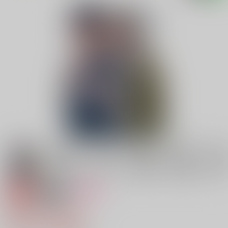
専売
18禁
女性向け
触れなば落ちん
629円（税込）