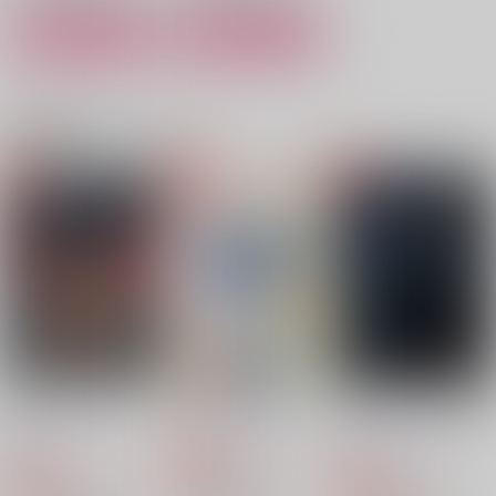
カート
カート
ささのはゆれる
魔法中年カドクラちゃ
冬をほどく
関連商品(カップリング)
ん
濡れ落ち葉
ほんのたな
specterv2
330
1,100
円
円
（税込）
（税込）
495
円
（税込）
門倉利運×キラウシ
門倉利運×キラウシ
門倉利運×キラウシ
サンプル
サンプル
サンプル
作品詳細
作品詳細
作品詳細
エンドロール その
玄関からつま先まで
夜のベンチで待ち合わ
後、
せ
てつじん21号
泡沫音吐
Amaro e dolce
629
円
専売
（税込）
1,100
825
円
専売
円
専売
（税込）
（税込）
ゴールデンカムイ