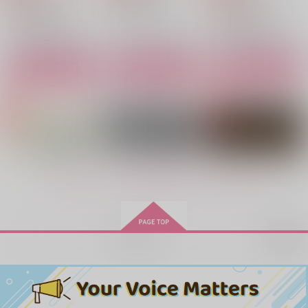
ゴールデンカムイ
ゴールデンカムイ
門倉利運×キラウシ
門倉利運×キラウシ
門倉利運×キラウシ
サンプル
サンプル
サンプル
きらきらひかる
チポハウ・ラレンタン
門キラWEB再録本
カート
カート
カート
ド
濡れ落ち葉
あまえびたまご
漆乾入定倶楽部
330
660
円
円
（税込）
（税込）
1,100
円
（税込）
門倉利運×キラウシ
門倉利運×キラウシ
門倉利運×キラウシ
サンプル
サンプル
サンプル
もっと見る！
作品詳細
作品詳細
作品詳細
再販希望
ふたりになる
Vanishing Point
Fire and Ice -
side Fire-
スーパージェットおま
漆乾入定倶楽部
ほんのたな
る
1,100
円
（税込）
1,100
円
専売
990
（税込）
円
ゴールデンカムイ
専売
（税込）