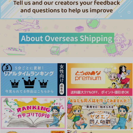
ゴールデンカムイ
門倉利運×キラウシ
ゴールデンカムイ
門倉利運×キラウシ
門倉利運×キラウシ
スロー
ハードボイルドには塩
サンプル
サンプル
サンプル
夏の宿り木
をふれ！３
漆乾入定倶楽部
充電式納豆おじや
カート
カート
カート
濡れ落ち葉
1,284
1,477
円
円
（税込）
（税込）
440
円
（税込）
門倉利運×キラウシ
門倉利運×キラウシ
門倉利運×キラウシ
サンプル
サンプル
サンプル
作品詳細
作品詳細
作品詳細
ラッキー7days
ささのはゆれる
冬は、カウンター席の
両隣にイポプテと小熊
小嶋さん家
濡れ落ち葉
ちゃんを座らせて飯を
haggy's
詰め込むのが楽しい季
472
330
円
円
専売
（税込）
（税込）
節だ
944
円
専売