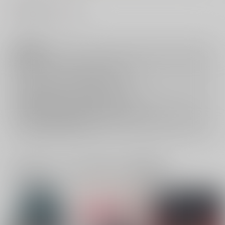
#
#
乳首・乳輪
BL
注意事項
キャンセルについては
こちら
をご覧下さい。
返品については
こちら
をご覧下さい。
おまとめ配送については
こちら
をご覧下さい。
再販投票については
こちら
をご覧下さい。
イベント応募券付商品などをご購入の際は毎度便をご利用ください。
詳細は
こちら
をご覧ください。
一緒に買われている同人作品または類似商品