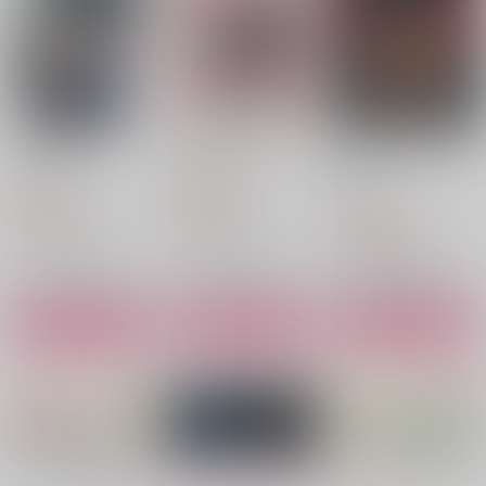
ふきよせ
ラッキー7days
エンドロール その
後、
小嶋さん家
小嶋さん家
泡沫音吐
787
472
円
円
（税込）
（税込）
1,100
円
（税込）
門倉利運×キラウシ
門倉利運×キラウシ
門倉利運×キラウシ
サンプル
サンプル
サンプル
作品詳細
作品詳細
作品詳細