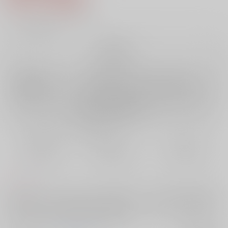
5
通販ポイント：
pt獲得
？
╳
：在庫なし
再販希望
店舗在庫
欲しいものリストに追加
再入荷を通知する
おまとめ目安と発送目安
?
毎度便
定期便（週1)
定期便（月2)
未定から
未定から
未定から
5日以内に発送
10日以内に発送
14日以内に発送
コメント
一派に加入したキラウシとやがて打ち解けていった門倉が、ある夜の触
れ合いをキッカケに意識しあい、なだれていくお話です。本番はありま
せん。ひたすらにおっぱい攻め。明治軸