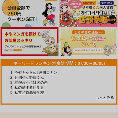
（税込）
ゴールデンカムイ
ゴールデンカムイ
ゴールデンカムイ
門倉利運×キラウシ
門倉利運×キラウシ
門倉利運×キラウシ
セイシュンをもう一度
Fire and Ice -
Vanishing Point
side Fire-
サンプル
サンプル
サンプル
あまえびたまご
漆乾入定倶楽部
ほんのたな
787
1,100
円
円
（税込）
カート
カート
カート
（税込）
1,100
円
（税込）
門倉利運×キラウシ
門倉利運×キラウシ
門倉利運×キラウシ
サンプル
サンプル
サンプル
作品詳細
作品詳細
作品詳細
キーワードランキング(集計期間：07/30～08/05)
怪盗キッド×江戸川コナン
月刊少女野崎くん
君が言うには犬の恋
私の愛する圧制者
私立メロ高等学校
もっとみる
魔法中年カドクラちゃ
ん
specterv2
495
専売