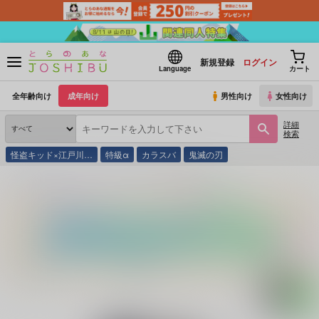
新規登録
ログイン
Language
カート
全年齢向け
成年向け
男性向け
女性向け
詳細
検索
怪盗キッド×江戸川…
特級α
カラスバ
鬼滅の刃
とらのあな通販
同人誌
小嶋さん家
触れなば落ちん