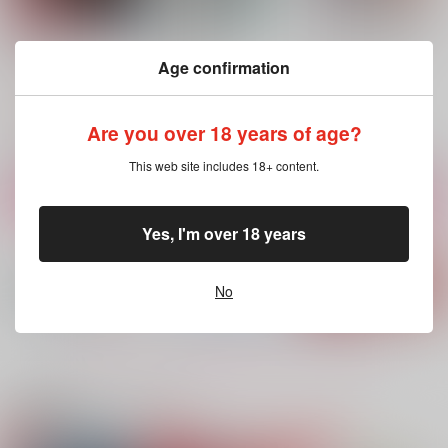
ねるこは育つ
Glut
ぬくもりの手のひら
Age confirmation
いぬごや
baby's breath
BOLO
629
787
858
円
円
円
（税込）
（税込）
（税込）
ガイア×ディルック
ガイア×ディルック
Are you over 18 years of age?
ガイア×ディルック
サンプル
サンプル
サンプル
This web site includes 18+ content.
作品詳細
作品詳細
作品詳細
Yes, I'm over 18 years
No
もっと見る！
関連商品(カップリング)