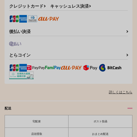
クレジットカード
キャッシュレス決済
サンプル
サンプル
作品詳細
作品詳細
後払い決済
とらコイン
詳しくはこちら
配送
宅配便
ポスト投函
店頭受取
おまとめ配送