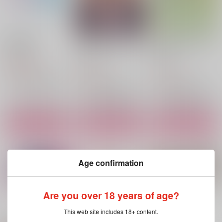
椿姫の恋歌
恋する二十歳は合意が
おやすみとおはようの
欲しい！！
間に
13月の庭
こけむす
ヲリヲリヲ
6,400
円
（税込）
787
777
円
円
（税込）
（税込）
有栖川帝統×夢野幻太郎
有栖川帝統×夢野幻太郎
有栖川帝統×夢野幻太郎
サンプル
サンプル
サンプル
作品詳細
作品詳細
作品詳細
Age confirmation
Are you over 18 years of age?
もっと見る！
This web site includes 18+ content.