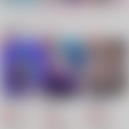
472
円
円
円
（税込）
（税込）
（税込）
イレブン×カミュ
主人公×カミュ
主人公×カミュ
もっと見る！
サンプル
サンプル
サンプル
作品詳細
作品詳細
作品詳細
関連商品(カップリング)
ハッピリー・エバーア
ジジョウジバクにもほ
キミと乾かぬ夢を
フター
どがある！
ろこもーしょん
ろこもーしょん
ろこもーしょん
787
円
専売
（税込）
1,572
787
円
円
専売
専売
（税込）
（税込）
ドラゴンクエスト
ドラゴンクエスト
ドラゴンクエスト
主人公×カミュ
主人公×カミュ
主人公×カミュ
サンプル
サンプル
サンプル
カート
カート
カート
Bring back my xxx
言の葉のおまじない
減法混色
贅沢な休日
けものびより
言の葉のおまじない
前編
momomonimo
いぬと甘菓子
前編
ひざ蹴り三振
エモエモン
にゃんくる工房
944
にゃんくる工房
944
円
専売
円
専売
（税込）
（税込）
787
770
円
円
787
（税込）
（税込）
円
専売
（税込）
787
ドラゴンクエスト
ドラゴンクエスト
円
（税込）
主人公×カミュ
主人公×カミュ
ドラゴンクエスト