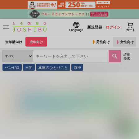
新規登録
ログイン
Language
カート
全年齢向け
成年向け
男性向け
女性向け
詳細
検索
ゼンゼロ
三間
薬屋のひとりごと
原神
とらのあな通販
同人誌
ろこもーしょん
境界線ホメオスタシス