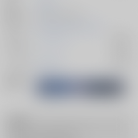
発行日
2026/06/28
種別/サイズ
同人誌 - 小説/ 文庫 200p
初出イベント
2026/06/28 星に願いを 2026 -day1-
ジャンル/
ドラゴンクエスト
入荷アラート
サブジャンル
カップリング
主人公×カミュ
入荷アラート
メインキャラ
主人公
カミュ
関連特集
注意事項
キャンセルについては
こちら
をご覧下さい。