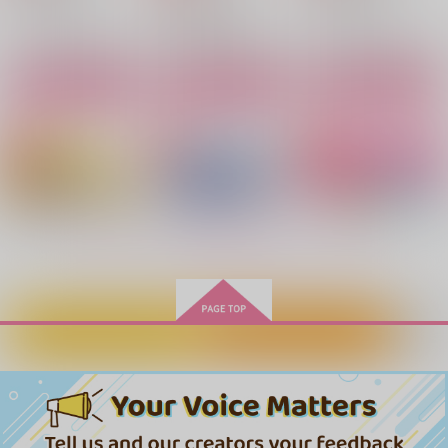
主人公×カミュ
主人公×カミュ
主人公×カミュ
主人公×カミュ
サンプル
サンプル
サンプル
サンプル
サンプル
サンプル
作品詳細
作品詳細
作品詳細
カート
カート
カート
もっと見る！
カートに入れる
ワンクリック購入
なにもみなかったこと
不釣り合いな称号
ラッキーインシデント
けものびより
贅沢な休日
ぬいがあらわれた！
にしろ！
にゃんくる工房
Cb
エモエモン
ひざ蹴り三振
ゆずみつ
はすむかい
550
1,760
円
円
（税込）
770
787
（税込）
472
円
円
専売
専売
円
専売
787
（税込）
（税込）
（税込）
円
（税込）
主人公×カミュ
主人公×カミュ
ドラゴンクエスト
ドラゴンクエスト
ドラゴンクエスト
主人公×カミュ