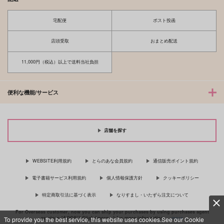
宅配便
ポスト投函
店頭受取
おまとめ配送
11,000円（税込）以上で送料当社負担
便利な機能/サービス
店舗を探す
WEBSITE利用規約
とらのあな会員規約
通信販売ポイント規約
電子書籍サービス利用規約
個人情報保護方針
クッキーポリシー
特定商取引法に基づく表示
なりすまし・いたずら注文について
For Overseas customer, now you can ship your purchases by using purchases agent
services “AOCS”! Click {more…} for more information …
more
To provide you the best service, this website uses cookies.See our Cookie