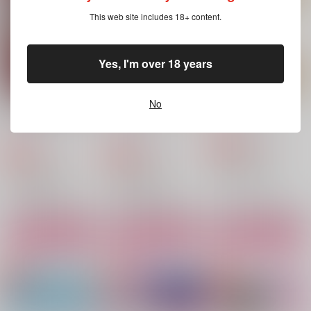
ろこもーしょん
787
787
円
円
（税込）
（税込）
This web site includes 18+ content.
1,572
円
（税込）
主人公×カミュ
主人公×カミュ
主人公×カミュ
Yes, I'm over 18 years
サンプル
サンプル
サンプル
作品詳細
作品詳細
作品詳細
No
錠の落ちる音で分から
ジゴウジトクならしょ
Chocolate Box
せて
うがない！
ろこもーしょん
ろこもーしょん
ろこもーしょん
787
円
専売
（税込）
787
787
円
円
専売
専売
（税込）
（税込）
ドラゴンクエスト
ドラゴンクエスト
ドラゴンクエスト
主人公×カミュ
主人公×カミュ
主人公×カミュ
サンプル
サンプル
サンプル
カート
カート
カート
ボクらの予言書戦記
Bring back my xxx
ぬいがあらわれた！
樋端
momomonimo
ゆずみつ
440
944