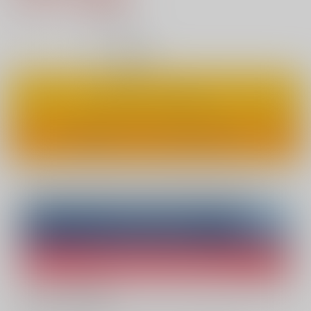
14
通販ポイント：
pt獲得
？
◯
：在庫あり
カートに入れる
ワンクリックで今すぐ買う
Overseas customers can also purchase from here
Purchase on ZenMarket
Ship internationally via RAKUFUN
What is ZenMarket
?
What is RAKUFUN
?