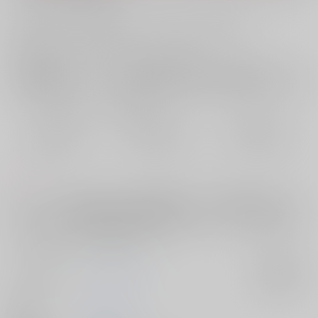
お支払い金額：
1,572円
+
送料+サービス料・手数料
?
お支払時期についてはこちらをご覧ください
?
店舗在庫
欲しいものリストに追加
おまとめ目安と発送目安
?
毎度便
定期便（週1)
定期便（月2)
2026/08/10から
2026/08/12から
2026/08/20から
5日以内に発送
10日以内に発送
14日以内に発送
コメント
タイムループSFの皮を被った好感度調整ギャルゲ時渡直後「強くてニュ
ーゲーム」して旅の序盤へと舞い戻った結果、カミュとの関係性が変わ
ってしまい…？元サヤに戻るため繰り返しループしつつ、ツンギレ、ア
バズレetcな全カミュを抱きます
サークル名
ろこもーしょん
入荷アラート
作家
ろこ