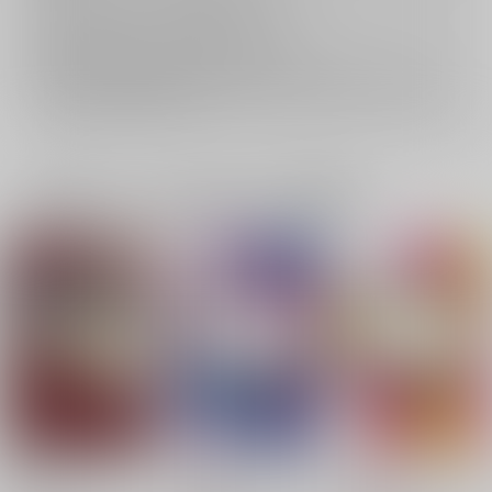
返品については
こちら
をご覧下さい。
おまとめ配送については
こちら
をご覧下さい。
再販投票については
こちら
をご覧下さい。
イベント応募券付商品などをご購入の際は毎度便をご利用ください。
詳細は
こちら
をご覧ください。
一緒に買われている同人作品または類似商品
錠の落ちる音で分から
ジジョウジバクにもほ
ジゴウジトクならしょ
せて
どがある！
うがない！