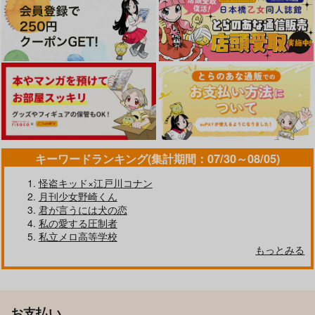
主人公×カミュ
主人公×カミュ
主人公×カミュ
サンプル
サンプル
サンプル
サンプル
サンプル
サンプル
作品詳細
作品詳細
作品詳細
カート
カート
カート
キーワードランキング(集計期間：07/30～08/05)
怪盗キッド×江戸川コナン
月刊少女野崎くん
君が言うには犬の恋
AlterEgo
教育的指導！
私の愛する圧制者
αρχη*
小紅
私立メロ高等学校
Kaamos Night love
不釣り合いな称号
おれたちの昼下がり
もっとみる
897
787
円
円
（税込）
（税込）
momomonimo
にゃんくる工房
はすむかい
主人公×カミュ
主人公×カミュ
787
550
707
円
円
専売
専売
円
専売
（税込）
（税込）
（税込）
ドラゴンクエスト
ドラゴンクエスト
サンプル
サンプル
ドラゴンクエスト
主人公×カミュ
主人公×カミュ
お支払い
主人公×カミュ