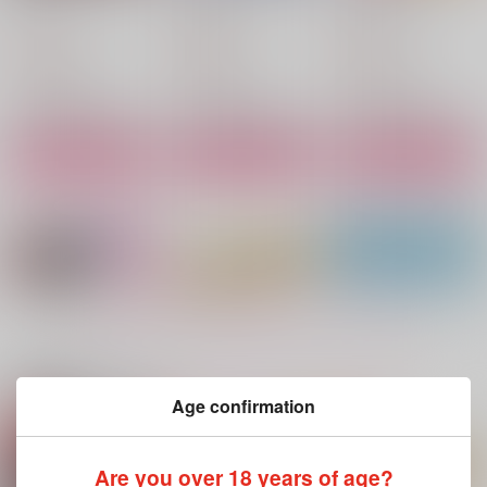
ろこもーしょん
ろこもーしょん
ろこもーしょん
787
787
787
円
円
円
（税込）
（税込）
（税込）
主人公×カミュ
主人公×カミュ
主人公×カミュ
サンプル
サンプル
サンプル
作品詳細
作品詳細
作品詳細
もっと見る！
関連商品(サークル)
Age confirmation
キミと乾かぬ夢を
Chocolate Box
ハッピリー・エバーア
フター
Are you over 18 years of age?
ろこもーしょん
ろこもーしょん