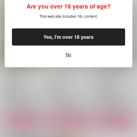
Are you over 18 years of age?
彼は誰回想
first summer diary
誰より何より
This web site includes 18+ content.
ふくつく
ennu
Trap Tupper
944
787
571
円
円
円
（税込）
（税込）
（税込）
雑渡昆奈門×善法寺伊作
雑渡昆奈門×善法寺伊作
Yes, I'm over 18 years
雑渡昆奈門×善法寺伊作
サンプル
サンプル
サンプル
No
作品詳細
作品詳細
作品詳細
六ろの御噺
レッツプレイ！ vol.1
誰そ彼奇譚 参之巻
mememonon
mememonon
mememonon
944
880
1,100
円
円
円
（税込）
（税込）
（税込）
落第忍者乱太郎
鬼滅の刃
落第忍者乱太郎
中在家長次×七松小平太
煉獄杏寿郎×竈門炭治郎
雑渡昆奈門×善法寺伊作
サンプル
サンプル
サンプル
カート
カート
カート