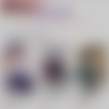
恐怖！キツネに嫁入
スーパーマジェスティ
あなたに殺される前
り！？
ックラーメンナイト
に。
もちぺい
もちぺい
もちぺい
944
944
1,430
円
円
専売
専売
円
専売
（税込）
（税込）
（税込）
もっと見る！
落第忍者乱太郎
血界戦線
落第忍者乱太郎
雑渡昆奈門×善法寺伊作
クラウス×レオナルド
雑渡昆奈門×善法寺伊作
一緒に買われている商品
サンプル
サンプル
サンプル
カート
カート
カート
1083LOG×HATHA
IACTA EST ALEA
one or same
The endless end
ディア・ナイトメア
もちぺい
Ghost ot Robot
もちぺい
もちぺい
もちぺい
2,357
629
円
円
専売
専売
（税込）
（税込）
629
1,997
1,257
円
円
円
（税込）
（税込）
（税込）
機動戦士ガンダム 閃光のハサウェイ
機動戦士ガンダム 閃光のハサウェイ
ウルフウッド＋イングウェイ×ヴァッシュ
ウルフウッド＋イングウェイ×ヴァッシュ
ウルフウッド×ヴァッシュ
ケネス×ハサウェイ
ケネス×ハサウェイ
サンプル
サンプル
サンプル
サンプル
サンプル
作品詳細
作品詳細
作品詳細
カート
カート
忠犬Domは東主任を
SEX PISTOLS 12
非日常彼氏 1
甘やかしたい 1
リブレ
幻冬舎コミックス
ジーオーティー