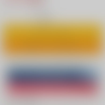
15
通販ポイント：
pt獲得
？
◯
：在庫あり
カートに入れる
ワンクリックで今すぐ買う
Overseas customers can also purchase from here
Purchase on ZenMarket
Ship internationally via RAKUFUN
What is ZenMarket
?
What is RAKUFUN
?