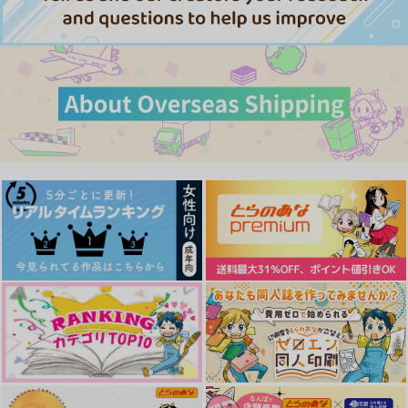
それはさておき
サンプル
もちぺい
作品詳細
1,415
円
専売
（税込）
落第忍者乱太郎
雑渡昆奈門×善法寺伊作
サンプル
きょうはよくおやすみ
罰を
カート
鯖缶だいすき
Shift
787
629
円
円
（税込）
（税込）
イラム×ハサウェイ
イラム×ハサウェイ
サンプル
サンプル
作品詳細
作品詳細