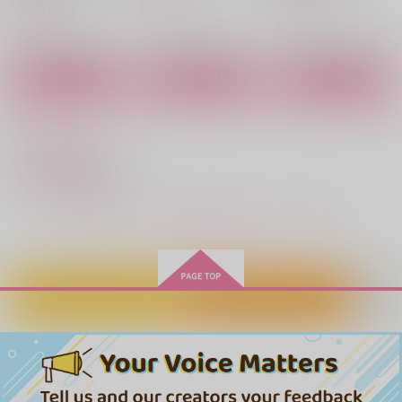
878
902
円
円
（税込）
（税込）
880
ニアリー・イコール
もちぺい同人屋10周
涅の殻、碧のかさぶた
円
（税込）
年記念本「はきちら
もちぺい
もちぺい
し」
もちぺい
サンプル
サンプル
サンプル
787
2,200
円
専売
円
専売
（税込）
（税込）
4,400
円
専売
（税込）
作品詳細
作品詳細
作品詳細
落第忍者乱太郎
落第忍者乱太郎
血界戦線
雑渡昆奈門×善法寺伊作
雑渡昆奈門×善法寺伊作
レオナルド・ウォッチ
サンプル
サンプル
サンプル
君を処分します。
涅の殻、碧のかさぶた
あなたに殺される前
カート
カート
カート
に。
もちぺい
もちぺい
もちぺい
692
2,200
もっと見る！
円
円
（税込）
（税込）
1,430
円
（税込）
雑渡昆奈門×善法寺伊作
雑渡昆奈門×善法寺伊作
雑渡昆奈門×善法寺伊作
サンプル
サンプル
サンプル
カートに入れる
ワンクリック購入
作品詳細
作品詳細
作品詳細
ブラットテイマー/ジ
ョーカー cheer
大洋図書
891
円
（税込）