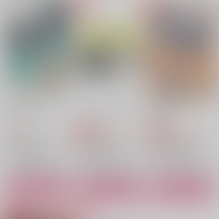
one or same
Kの転身
1083LOG×HATHA
もちぺい
もちぺい
もちぺい
629
2,200
2,357
円
円
専売
専売
円
専売
（税込）
（税込）
（税込）
TRIGUN
機動戦士ガンダム 閃光のハサウェイ
機動戦士ガンダム 閃光のハサウェイ
ウルフウッド＋イングウェイ×ヴァッシュ
ケネス×ハサウェイ
ケネス×ハサウェイ
サンプル
サンプル
サンプル
カート
カート
カート
Adelaide Waltz
イエローアップル２
Kの転身
それはさておき
スーパーマジェスティ
恐怖！キツネに嫁入
38
クナイ
もちぺい
ックラーメンナイト
り！？
もちぺい
762
865
2,200
円
円
専売
円
専売
（税込）
（税込）
（税込）
もちぺい
もちぺい
1,415
円
機動戦士ガンダム 閃光のハサウェイ
機動戦士ガンダム 閃光のハサウェイ
（税込）
機動戦士ガンダム 閃光のハサウェイ
944
944
円
円
（税込）
（税込）
ケネス×ハサウェイ
ケネス×ハサウェイ
雑渡昆奈門×善法寺伊作
ケネス×ハサウェイ
クラウス×レオナルド
雑渡昆奈門×善法寺伊作
サンプル
サンプル
サンプル
サンプル
サンプル
サンプル
カート
カート
カート
作品詳細
作品詳細
作品詳細