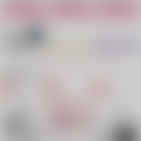
作品詳細
作品詳細
作品詳細
もっと見る！
関連商品(サークル)
Adelaide Waltz
イエローアップル２
IACTA EST ALEA
38
クナイ
Ghost ot Robot
762
865
629
円
円
円
（税込）
（税込）
（税込）
ケネス×ハサウェイ
ケネス×ハサウェイ
ケネス×ハサウェイ
サンプル
サンプル
サンプル
作品詳細
作品詳細
作品詳細