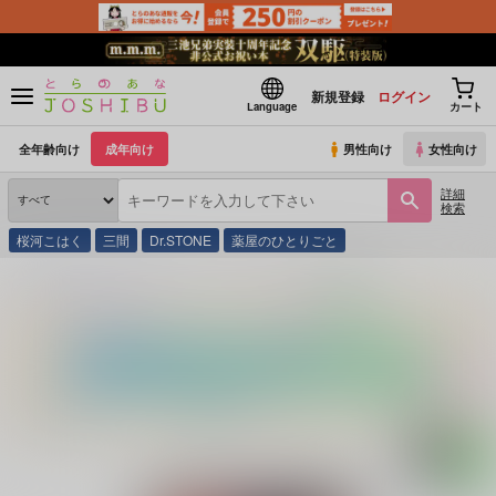
新規登録
ログイン
Language
カート
全年齢向け
成年向け
男性向け
女性向け
詳細
検索
桜河こはく
三間
Dr.STONE
薬屋のひとりごと
とらのあな通販
同人誌
もちぺい
シネマ・スターは曇り空