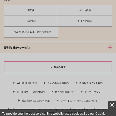
宅配便
ポスト投函
店頭受取
おまとめ配送
11,000円（税込）以上で送料当社負担
便利な機能/サービス
店舗を探す
WEBSITE利用規約
とらのあな会員規約
通信販売ポイント規約
電子書籍サービス利用規約
個人情報保護方針
クッキーポリシー
特定商取引法に基づく表示
なりすまし・いたずら注文について
For Overseas customer, now you can ship your purchases by using purchases agent
services “AOCS”! Click {more…} for more information …
more
To provide you the best service, this website uses cookies.See our Cookie