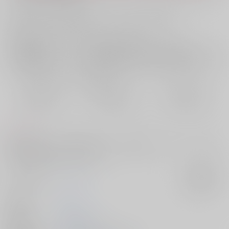
お支払い金額：
1,715円
+
送料+サービス料・手数料
?
お支払時期についてはこちらをご覧ください
?
店舗在庫
欲しいものリストに追加
おまとめ目安と発送目安
?
毎度便
定期便（週1)
定期便（月2)
2026/08/11から
2026/08/12から
2026/08/20から
5日以内に発送
10日以内に発送
14日以内に発送
コメント
俳優（芸能）パロ。芸能界になじめない2世俳優のハサウェイとそれを心
配する中堅俳優のケネスの話です。
サークル名
もちぺい
入荷アラート
作家
繭
発行日
2026/06/21