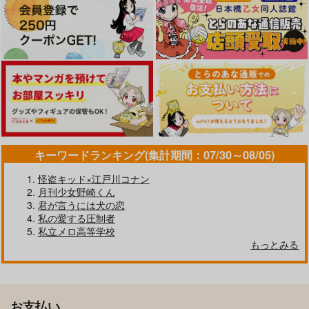
キーワードランキング(集計期間：07/30～08/05)
怪盗キッド×江戸川コナン
月刊少女野崎くん
君が言うには犬の恋
私の愛する圧制者
私立メロ高等学校
もっとみる
お支払い