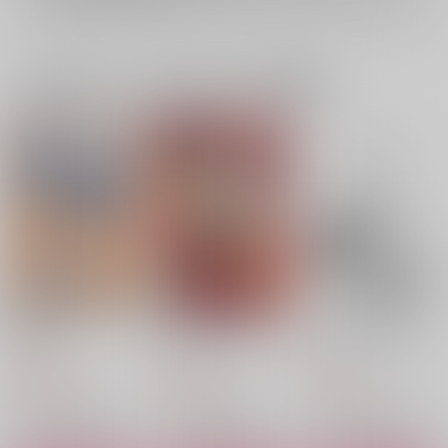
一緒に買われている同人作品または類似商品
Kの転身
1083LOG×HATHA
Good boy Gowman
もちぺい
もちぺい
もちぺい
2,200
2,357
707
円
円
円
（税込）
（税込）
（税込）
ケネス×ハサウェイ
ケネス×ハサウェイ
ガウマン×ハサウェイ
サンプル
サンプル
サンプル