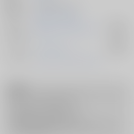
種別/サイズ
同人誌 - 漫画/ Ａ５ 64p
初出イベント
2026/06/21 G魂 F2606
ジャンル/
機動戦士ガンダム 閃光のハサウェイ
入荷アラート
サブジャンル
カップリング
ケネス×ハサウェイ
入荷アラート
メインキャラ
ケネス・スレッグ
ハサウェイ・ノア
注意事項
キャンセルについては
こちら
をご覧下さい。
返品については
こちら
をご覧下さい。
おまとめ配送については
こちら
をご覧下さい。
再販投票については
こちら
をご覧下さい。
イベント応募券付商品などをご購入の際は毎度便をご利用ください。
詳細は
こちら
をご覧ください。