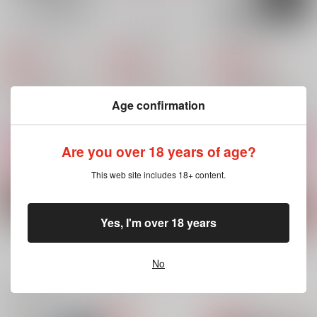
Good boy Gowman
タチコマの研修
君を処分します。
もちぺい
もちぺい
もちぺい
707
996
692
円
円
専売
専売
円
専売
（税込）
（税込）
（税込）
機動戦士ガンダム 閃光のハサウェイ
血界戦線
タチコマ
落第忍者乱太郎
ガウマン×ハサウェイ
レオナルド・ウォッチ
雑渡昆奈門×善法寺伊作
Age confirmation
スティーブン・A・スターフェイズ
サンプル
サンプル
サンプル
カート
カート
カート
Are you over 18 years of age?
This web site includes 18+ content.
タチコマの研修
もちぺい同人屋10周
ニアリー・イコール
年記念本「はきちら
もちぺい
もちぺい
し」
もちぺい
Yes, I'm over 18 years
996
787
円
円
（税込）
（税込）
4,400
円
（税込）
タチコマ
雑渡昆奈門×善法寺伊作
レオナルド・ウォッチ
もっと見る！
No
サンプル
サンプル
サンプル
関連商品(カップリング)
作品詳細
作品詳細
作品詳細