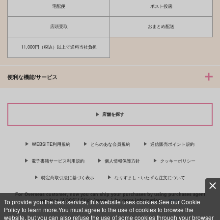
宅配便
ポスト投函
店頭受取
おまとめ配送
11,000円（税込）以上で送料当社負担
便利な機能/サービス
店舗を探す
WEBSITE利用規約
とらのあな会員規約
通信販売ポイント規約
電子書籍サービス利用規約
個人情報保護方針
クッキーポリシー
特定商取引法に基づく表示
なりすまし・いたずら注文について
For Overseas customer, now you can ship your purchases by using purchases agent
services “AOCS”! Click {more…} for more information …
more
To provide you the best service, this website uses cookies.See our Cookie
Policy to learn more.You must agree to the use of cookies to browse the
website, but you can also refuse the use of some cookies through your browser