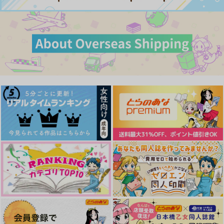
サンプル
サンプル
サンプル
作品詳細
作品詳細
作品詳細
カート
カート
カート
雑伊がえっちなことし
今日は雨だから
VoW to do！
かしてないweb再録
fennel
fennel
fennel
944
4,715
円
専売
円
専売
（税込）
（税込）
472
円
専売
（税込）
落第忍者乱太郎
TRIGUN
落第忍者乱太郎
食満留三郎×潮江文次郎
ヴァッシュ×ウルフウッド
雑渡昆奈門×善法寺伊作
サンプル
サンプル
サンプル
勝っても負けても！
負けない男
春がくるのはあなたの
カート
カート
カート
せいです
想いり夜鷹
1cca
留文噺集
FAKE
ROUTE
３°
660
787
円
円
餅粉
想いり夜鷹
（税込）
（税込）
にくのちにく
787
円
（税込）
食満留三郎×潮江文次郎
食満留三郎×潮江文次郎
1,000
594
2,357
円
円
専売
専売
円
専売
（税込）
（税込）
（税込）
食満留三郎×潮江文次郎
落第忍者乱太郎
落第忍者乱太郎
落第忍者乱太郎
サンプル
サンプル
サンプル
食満留三郎×潮江文次郎
食満留三郎×潮江文次郎
食満留三郎×潮江文次郎