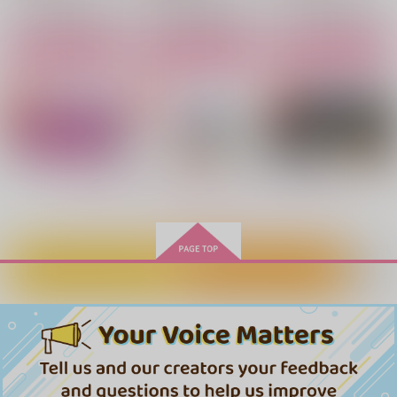
サンプル
サンプル
サンプル
サンプル
サンプル
サンプル
作品詳細
作品詳細
作品詳細
カート
カート
カート
擬似家族本
まつりごと
透明な藤
fennel
fennel
fennel
629
629
1,100
円
円
専売
専売
円
専売
（税込）
（税込）
（税込）
落第忍者乱太郎
落第忍者乱太郎
落第忍者乱太郎
もっと見る！
潮江文次郎
立花仙蔵
山の神（触手）×錫高野与四郎
雑渡昆奈門×善法寺伊作
タソガレドキ忍軍
サンプル
サンプル
サンプル
カート
カート
カート
カートに入れる
ワンクリック購入
雨天決行
「鋤です」
とこしえにいたるのろ
モンジピンチユニバー
Hold Me Tight
serein full moon
い
ナトリウム
comcom
ス
酒田蒸留所
絆創膏と眼鏡。
爪痕
787
1,287
シダス
円
円
（税込）
（税込）
944
880
865
円
専売
円
専売
円
（税込）
（税込）
（税込）
潮江文次郎×食満留三郎
食満留三郎×潮江文次郎
787
円
専売
（税込）
落第忍者乱太郎
落第忍者乱太郎
食満留三郎×潮江文次郎
落第忍者乱太郎
食満留三郎×潮江文次郎
食満留三郎×潮江文次郎
食満留三郎×潮江文次郎
サンプル
サンプル
サンプル