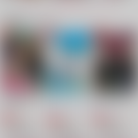
食満留三郎×潮江文次郎
食満留三郎×潮江文次郎
もっと見る！
サンプル
サンプル
サンプル
関連商品(カップリング)
作品詳細
作品詳細
作品詳細
なんでおまえが上なん
全部助平十八禁ニッチ
みるくのおしごと、た
だ!?
な性癖の詰合せ留文本
まごのおしごと
fennel
fennel
fennel
944
787
1,415
円
円
専売
専売
円
専売
（税込）
（税込）
（税込）
落第忍者乱太郎
落第忍者乱太郎
落第忍者乱太郎
桜木清右衛門×若王寺勘兵衛
食満留三郎×潮江文次郎
食満留三郎×潮江文次郎
サンプル
サンプル
サンプル
カート
カート
カート
追い剥ぎ系Ω文次郎の
17→19
雉も鳴かずば撃たれま
いただき方
い
硫酸どろどろ何でも溶
ねこのこい
留文噺集
檸檬
台所
混沌キャンディ
かす
お花やさん
餅粉
なんとかなど
315
1,100
円
専売
円
専売
880
（税込）
（税込）
1,540
1,000
円
専売
944
（税込）
円
円
円
（税込）
（税込）
（税込）
落第忍者乱太郎
落第忍者乱太郎
落第忍者乱太郎
食満留三郎×潮江文次郎
食満留三郎×潮江文次郎
食満留三郎×潮江文次郎
食満留三郎×潮江文次郎
食満留三郎・潮江文次郎×女夢主
食満留三郎×潮江文次郎