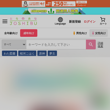
新規登録
ログイン
Language
カート
全年齢向け
成年向け
男性向け
女性向け
詳細
検索
わた図書
桜河こはく
原神
夢主
とらのあな通販
同人誌
fennel
あけてびっくりXXX