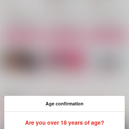
シダス
880
944
円
円
（税込）
（税込）
787
円
（税込）
食満留三郎×潮江文次郎
食満留三郎×潮江文次郎
食満留三郎×潮江文次郎
サンプル
サンプル
サンプル
作品詳細
作品詳細
作品詳細
もっと見る！
関連商品(サークル)
Age confirmation
俺が髪を伸ばす理由
FAKE
みるくのおしごと、た
まごのおしごと
fennel
想いり夜鷹
Are you over 18 years of age?
fennel
1,572
594
円
円
（税込）
（税込）