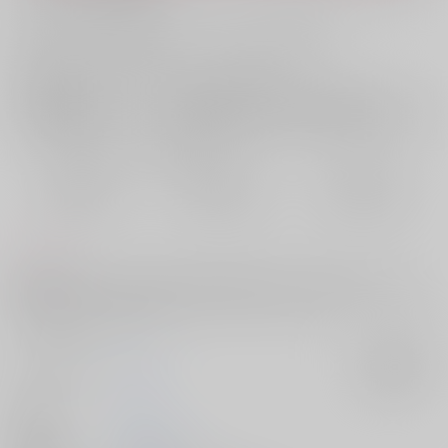
お支払い金額：
629円
+
送料+サービス料・手数料
?
お支払時期についてはこちらをご覧ください
?
店舗在庫
欲しいものリストに追加
おまとめ目安と発送目安
?
毎度便
定期便（週1)
定期便（月2)
2026/08/10から
2026/08/12から
2026/08/20から
5日以内に発送
10日以内に発送
14日以内に発送
コメント
実習帰りに宿に泊まった留文。朝早く起きた留くんの隣には文koさん
が！寝返りをうった表紙に文koさんの文ko♂が見えてしまい、、！？※攻
めフェがメインです。
サークル名
fennel
入荷アラート
作家
チタ
発行日
2026/05/31