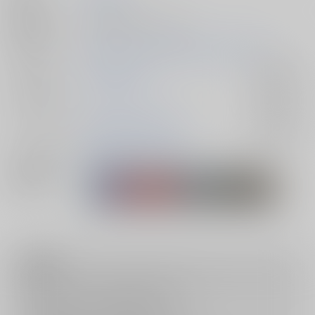
種別/サイズ
同人誌 - 漫画/ Ａ５ 22p
初出イベント
2026/05/31 SUPER COMIC CITY 33 -day3-
ジャンル/
落第忍者乱太郎
入荷アラート
サブジャンル
カップリング
食満留三郎×潮江文次郎
入荷アラート
メインキャラ
食満留三郎
潮江文次郎
関連特集
注意事項
キャンセルについては
こちら
をご覧下さい。
返品については
こちら
をご覧下さい。