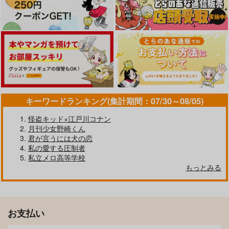
作品詳細
作品詳細
作品詳細
サンプル
サンプル
サンプル
カート
カート
カート
TOY PANI
fennel
1,100
円
専売
（税込）
TRIGUN
キーワードランキング(集計期間：07/30～08/05)
ヴァッシュ×ウルフウッド
怪盗キッド×江戸川コナン
サンプル
月刊少女野崎くん
君が言うには犬の恋
マジで本当に超ふざけ
年々蒼々
カート
私の愛する圧制者
んな
シダス
私立メロ高等学校
檸檬
壁越しに犯すな!!
妖のせいでイチャイチ
1cca
550
もっとみる
ャできない!
円
（税込）
なんとかなど
たまかわ旅館
629
円
（税込）
食満留三郎×潮江文次郎
たまかわ旅館
944
629
円
円
専売
専売
食満留三郎×潮江文次郎
（税込）
（税込）
787
円
専売
（税込）
落第忍者乱太郎
落第忍者乱太郎
サンプル
サンプル
落第忍者乱太郎
食満留三郎×潮江文次郎
食満留三郎×潮江文次郎
お支払い
食満留三郎×潮江文次郎
作品詳細
作品詳細