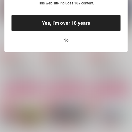
This web site includes 18+ content.
1,415
円
（税込）
食満留三郎×潮江文次郎
食満留三郎×潮江文次郎
食満留三郎×潮江文次郎
サンプル
サンプル
サンプル
Yes, I'm over 18 years
作品詳細
作品詳細
作品詳細
No
さくなこのログ本
俺が髪を伸ばす理由
さくなこはじめ
fennel
fennel
fennel
629
1,572
629
円
円
専売
専売
円
専売
（税込）
（税込）
（税込）
落第忍者乱太郎
落第忍者乱太郎
落第忍者乱太郎
桜木清右衛門×若王寺勘兵衛
食満留三郎×潮江文次郎
桜木清右衛門×若王寺勘兵衛
サンプル
サンプル
サンプル
カート
カート
カート
一にも二にも
擬似家族本
ROUTE
お花やさん
fennel
にくのちにく
1,540
629
2,357
円
円
円
（税込）
（税込）
（税込）
潮江文次郎