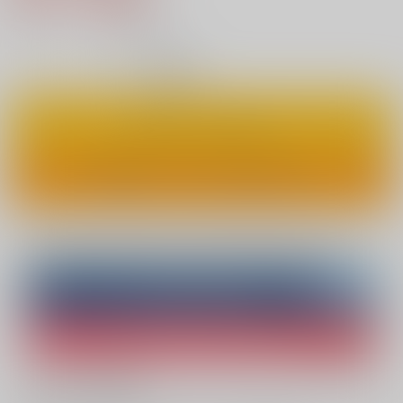
5
通販ポイント：
pt獲得
？
◯
：在庫あり
カートに入れる
ワンクリックで今すぐ買う
Overseas customers can also purchase from here
Purchase on ZenMarket
Ship internationally via RAKUFUN
What is ZenMarket
?
What is RAKUFUN
?