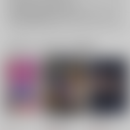
おまとめ配送については
こちら
をご覧下さい。
再販投票については
こちら
をご覧下さい。
イベント応募券付商品などをご購入の際は毎度便をご利用ください。
詳細は
こちら
をご覧ください。
一緒に買われている同人作品または類似商品
モンジピンチユニバー
serein full moon
今日は雨だから
ス
絆創膏と眼鏡。
fennel