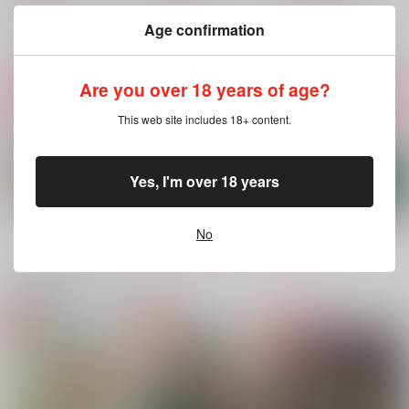
円
（税込）
（税込）
1,415
円
（税込）
食満留三郎×善法寺伊作
食満留三郎×善法寺伊作
Age confirmation
食満留三郎×善法寺伊作
サンプル
サンプル
サンプル
Are you over 18 years of age?
作品詳細
作品詳細
作品詳細
This web site includes 18+ content.
Yes, I'm over 18 years
No
もっと見る！
関連商品(カップリング)
付き合ってない。
媚薬のせいにしちゃお
記憶の足枷
うよ
honey++
置き傘
C-nats
1,144
1,572
円
円
（税込）
（税込）
629
円
（税込）