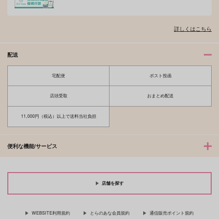
詳しくはこちら
配送
宅配便
ポスト投函
PSYCHEDELIC LOV
地上の双子座
ERS
店頭受取
おまとめ配送
天罰式
CYNICAL MESSAGE
1,572
円
（税込）
11,000円（税込）以上で送料当社負担
605
円
（税込）
カイザー×潔世一
カイザー×潔世一
便利な機能/サービス
サンプル
サンプル
作品詳細
作品詳細
店舗を探す
WEBSITE利用規約
とらのあな会員規約
通信販売ポイント規約