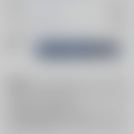
ジャンル/
ブルーロック
入荷アラート
サブジャンル
カップリング
潔世一×カイザー
入荷アラート
メインキャラ
潔世一
ミヒャエル・カイザー
関連特集
注意事項
キャンセルについては
こちら
をご覧下さい。
返品については
こちら
をご覧下さい。
おまとめ配送については
こちら
をご覧下さい。
再販投票については
こちら
をご覧下さい。
イベント応募券付商品などをご購入の際は毎度便をご利用ください。
詳細は
こちら
をご覧ください。