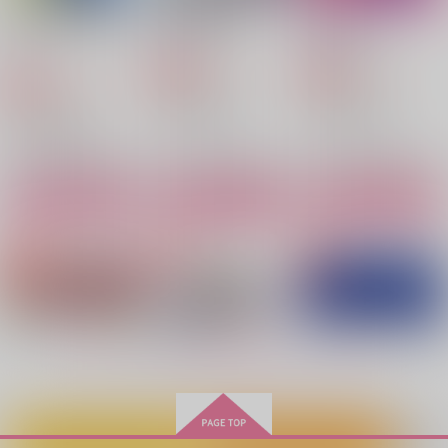
誰がお前の番になるも
無人島漂流譚
燻る熱の正体
んか
Mebius
愛寵翠楼
ななし
944
787
円
専売
円
専売
（税込）
（税込）
1,100
円
専売
（税込）
ブルーロック
ブルーロック
ブルーロック
潔世一×カイザー
潔世一×カイザー
潔世一×カイザー
サンプル
サンプル
サンプル
作品詳細
カート
カート
kiiscollect3
CHAIN
miao restart2
RoLOCK
Nachtmusik
miao
3,929
3,929
3,929
円
円
円
（税込）
（税込）
（税込）
カイザー×潔世一
カイザー×潔世一
カイザー×潔世一
もっと見る！
サンプル
サンプル
サンプル
作品詳細
作品詳細
作品詳細
カートに入れる
ワンクリック購入