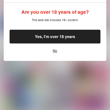
作品詳細
作品詳細
作品詳細
Are you over 18 years of age?
This web site includes 18+ content.
Yes, I'm over 18 years
もっと見る！
No
関連商品(カップリング)
君とずっと！
彼が愛した魂が眠るま
シーサイド・シークレ
で
ット
赤飯三合
さらば！
dazzmel
787
円
（税込）
1,415
944
円
円
（税込）
（税込）
潔世一×カイザー
カイザー×潔世一
カイザー×潔世一
サンプル
サンプル
サンプル
作品詳細
作品詳細
作品詳細