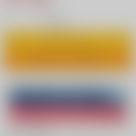
8
通販ポイント：
pt獲得
？
◯
：在庫あり
カートに入れる
ワンクリックで今すぐ買う
Overseas customers can also purchase from here
Purchase on ZenMarket
Ship internationally via RAKUFUN
What is ZenMarket
?
What is RAKUFUN
?