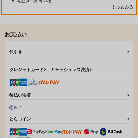
私立メロ高等学校
SHOW MUST GO ON
もっとみる
愛の煮凝り
787
円
専売
（税込）
ブルーロック
潔世一×カイザー×潔世一
お支払い
サンプル
代引き
カート
あいきゃんぷらしー
レプリカントの幸福論
KIISLOG
ぼ！
KiwiFarm
クレジットカード
キャッシュレス決済
SODA FURO
きみに夢中
1,100
1,572
円
円
（税込）
（税込）
787
円
（税込）
カイザー×潔世一
カイザー×潔世一
カイザー×潔世一
後払い決済
サンプル
サンプル
サンプル
作品詳細
作品詳細
作品詳細
とらコイン