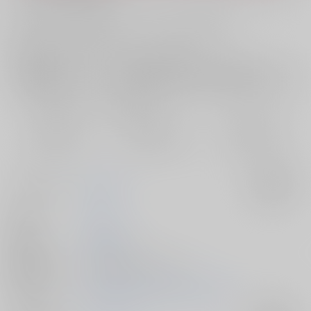
お支払い金額：
944円
+
送料+サービス料・手数料
?
お支払時期についてはこちらをご覧ください
?
店舗在庫
欲しいものリストに追加
おまとめ目安と発送目安
?
毎度便
定期便（週1)
定期便（月2)
2026/08/09から
2026/08/12から
2026/08/20から
5日以内に発送
10日以内に発送
14日以内に発送
サークル名
資産10億
入荷アラート
作家
ちゃみ
発行日
2026/06/28
種別/サイズ
同人誌 - 漫画/ Ｂ５ 48p
初出イベント
2026/06/28 星に願いを 2026 -day1-