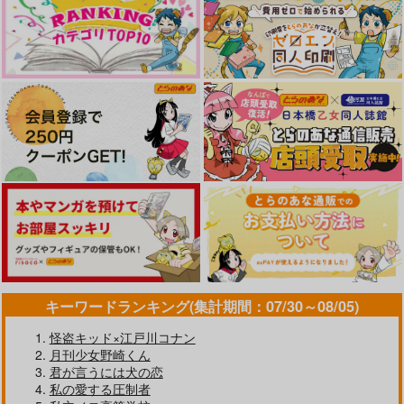
それが愛じゃなくても
Jeder Tag ist ein gut
『SHOW MUST GO
er Tag
ON』潔カイ潔ドルパ
takanagohan
ログッズセット
汁なしおすし
愛の煮凝り
1,100
円
専売
（税込）
330
3,850
円
専売
円
専売
（税込）
（税込）
ブルーロック
ブルーロック
ブルーロック
潔世一×カイザー
潔世一×カイザー
潔世一×カイザー×潔世一
サンプル
サンプル
サンプル
カート
カート
カート
Familie2
ぬいものがたり
薔薇の返事
サラダ定食
サラダ定食
はっぴすたーしゅ
858
858
629
円
円
円
（税込）
（税込）
（税込）
カイザー×潔世一
カイザー×潔世一
カイザー×潔世一
キーワードランキング(集計期間：07/30～08/05)
サンプル
サンプル
サンプル
怪盗キッド×江戸川コナン
作品詳細
作品詳細
作品詳細
月刊少女野崎くん
君が言うには犬の恋
私の愛する圧制者