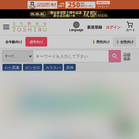
新規登録
ログイン
Language
カート
全年齢向け
成年向け
男性向け
女性向け
詳細
検索
わた図書
ゼンゼロ
カラスバ
原神
とらのあな通販
同人誌
資産10億
まいはーとはーどぴんち