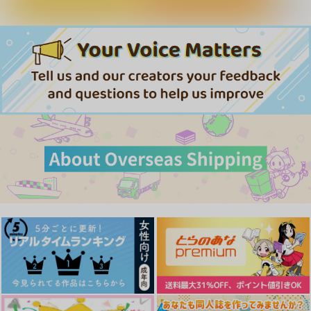
Butterfly effect if 2
お前の未来に花束を
君とずっと！
箱(庭)サークル
限界
赤飯三合
1,100
787
787
円
円
専売
専売
円
専売
（税込）
（税込）
（税込）
ブルーロック
ブルーロック
ブルーロック
潔世一×カイザー
潔世一×カイザー
潔世一×カイザー
サンプル
サンプル
サンプル
カート
カート
カート
さよならオパール
エクソシズム・マイ・
適正飲酒のすすめ
ラヴァー
おもちゃばこ
KIMI
メイルメイルハッピ
1,729
1,572
円
円
（税込）
（税込）
ー
カイザー×潔世一
カイザー×潔世一
1,100
円
（税込）
カイザー×潔世一
サンプル
サンプル
サンプル
作品詳細
作品詳細
作品詳細