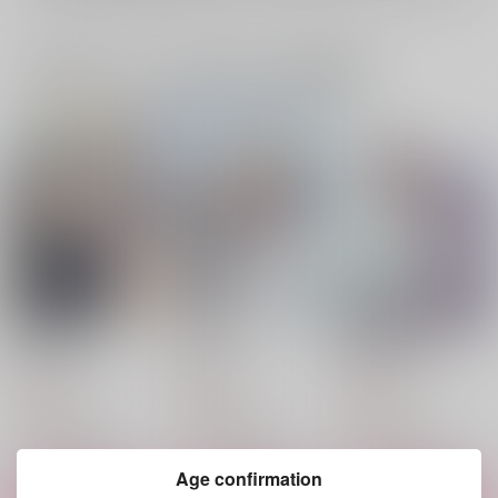
一緒に買われている同人作品または類似商品
Our promise
Show me
無人島漂流譚
CHAMIN。
CHAMIN。
Mebius
787
787
944
円
円
円
（税込）
（税込）
（税込）
カイザー×潔世一
カイザー×潔世一
潔世一×カイザー
サンプル
サンプル
サンプル
Age confirmation