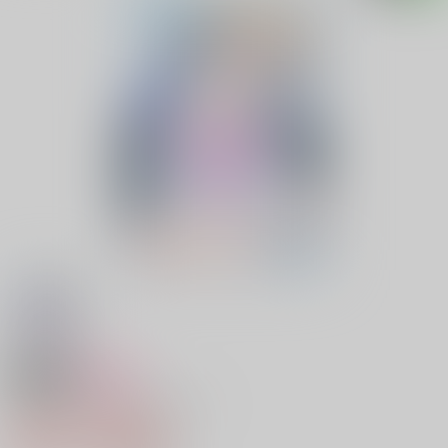
18禁
女性向け
まいはーとはーどぴんち
944円（税込）