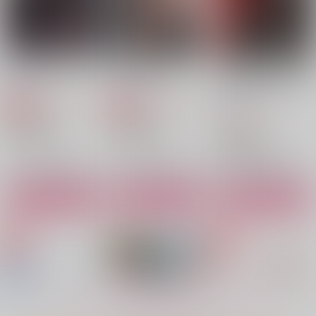
Dancing in the rain
最強過剰【再販】
【オマケ付き】100日
後に解散するハラホン
猛禽Lab
自由汁液
（新ジャ画3）
新ジャガ
944
1,100
円
円
専売
専売
（税込）
（税込）
2,829
円
（税込）
呪術廻戦
呪術廻戦
呪術廻戦
五条悟×夏油傑
五条悟×夏油傑
五条悟×夏油傑
私の男
fragments2
くらげの鼓動
サンプル
サンプル
サンプル
スピカ
atom
sankaku
カート
カート
カート
1,415
1,100
944
円
円
円
（税込）
（税込）
（税込）
五条悟×夏油傑
夏油傑×五条悟
夏油傑×五条悟
サンプル
サンプル
サンプル
作品詳細
作品詳細
作品詳細
もっと見る！