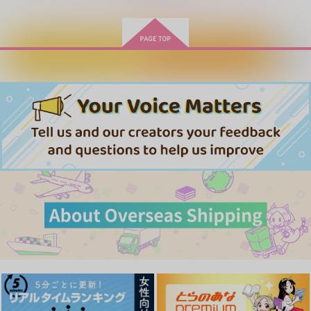
カートに入れる
ワンクリック購入
シルキィ・ナイトにく
瀬をはやみ
ドキドキにゃんにゃん
ちづけを
注意報
吉杜枡店
翼リセット
Hoowa koi
2,044
円
（税込）
1,572
858
円
専売
円
専売
（税込）
（税込）
呪術廻戦
呪術廻戦
呪術廻戦
五条悟×夏油傑×五条悟
鍛えて先生！
おまえのお好みで-下-
あいかわらず
五条悟×夏油傑
五条悟×夏油傑
非文化包丁
ニトリル
アイドントキルユー
サンプル
サンプル
サンプル
629
787
787
円
円
円
（税込）
（税込）
（税込）
五条悟×夏油傑
夏油傑×五条悟
夏油傑×五条悟
カート
カート
カート
サンプル
サンプル
サンプル
作品詳細
作品詳細
作品詳細