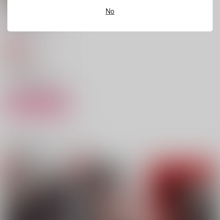
作品詳細
作品詳細
作品詳細
No
恋人のちょっとイイト
コ見てみたい！
午後のご挨拶
629
円
専売
（税込）
呪術廻戦
五条悟×夏油傑
サンプル
カート
Live Forever
腹熱
SUGURUWARS
Kastty
SG
柴犬の尻
関連商品(カップリング)
2,299
572
1,415
円
円
円
（税込）
（税込）
（税込）
五条悟×夏油傑
五条悟×夏油傑
夏油傑×五条悟
サンプル
サンプル
サンプル
作品詳細
作品詳細
作品詳細