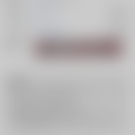
ジャンル/
呪術廻戦
入荷アラート
サブジャンル
カップリング
五条悟×夏油傑
入荷アラート
関連特集
注意事項
キャンセルについては
こちら
をご覧下さい。
返品については
こちら
をご覧下さい。
おまとめ配送については
こちら
をご覧下さい。
再販投票については
こちら
をご覧下さい。
イベント応募券付商品などをご購入の際は毎度便をご利用ください。
詳細は
こちら
をご覧ください。