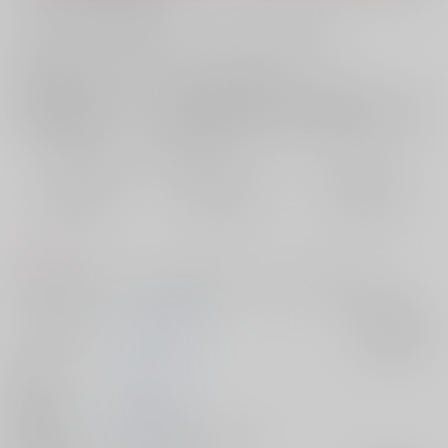
お支払い金額：
315円
+
送料+サービス料・手数料
?
お支払時期についてはこちらをご覧ください
?
店舗在庫
欲しいものリストに追加
おまとめ目安と発送目安
?
毎度便
定期便（週1)
定期便（月2)
2026/08/07から
2026/08/12から
2026/08/20から
5日以内に発送
10日以内に発送
14日以内に発送
コメント
27俳優×20大学生パロ。五の愛が重いです。何でも大丈夫な人向け。
サークル名
午後のご挨拶
入荷アラート
作家
tue
発行日
2026/05/31
種別/サイズ
同人誌 - 漫画/ Ａ５ 24p