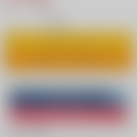
2
通販ポイント：
pt獲得
？
◯
：在庫あり
カートに入れる
ワンクリックで今すぐ買う
Overseas customers can also purchase from here
Purchase on ZenMarket
Ship internationally via RAKUFUN
What is ZenMarket
?
What is RAKUFUN
?