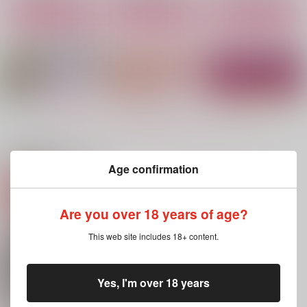
作品詳細
作品詳細
作品詳細
もっと見る！
関連商品(サークル)
Age confirmation
堕落
セント・ハートスロッ
HUG ＆ KISSES
ブ・デー
Are you over 18 years of age?
清廉潔白
コトブキタイ
曖昧
3,144
900
円
円
（税込）
（税込）
This web site includes 18+ content.
629
円
（税込）
五条悟×夏油傑
五条悟×夏油傑
五条悟×夏油傑
Yes, I'm over 18 years
サンプル
サンプル
サンプル