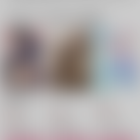
一緒に買われている同人作品または類似商品
恋人のちょっとイイト
インビジブル・ロマン
きらきら
コ見てみたい！
ス
スピカ
午後のご挨拶
いろはねんど
315
円
（税込）
629
787
円
円
（税込）
（税込）
五条悟×夏油傑
五条悟×夏油傑
夏油傑×五条悟
サンプル
サンプル
サンプル