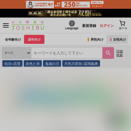
新規登録
ログイン
Language
カート
全年齢向け
成年向け
男性向け
女性向け
詳細
検索
狛治×恋雪
灰色と赤
鬼滅の刃
不死川実弥×冨岡義勇
とらのあな通販
同人誌
午後のご挨拶
サマーロマンス