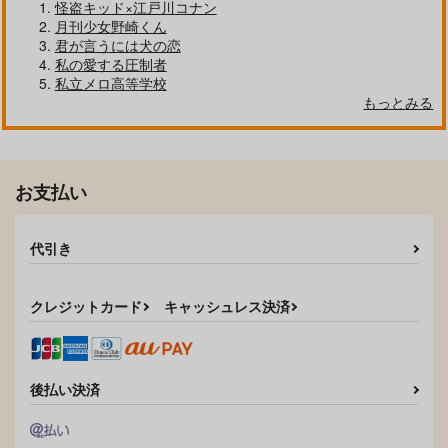
怪盗キッド×江戸川コナン
月刊少女野崎くん
君が言うには犬の恋
私の愛する圧制者
私立メロ高等学校
もっとみる
Down in the dumps
渡海屋
mutation2
君が愛したディストピ
ア
715
円
専売
STEGOLO
（税込）
maroni
呪術廻戦
629
お支払い
円
（税込）
865
五条悟×夏油傑
円
（税込）
五条悟×夏油傑
夏油傑×五条悟
サンプル
代引き
サンプル
サンプル
カート
作品詳細
作品詳細
クレジットカード
キャッシュレス決済
後払い決済