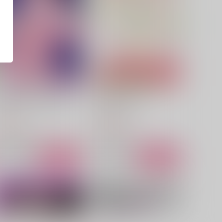
ELCOME INTO HOTEL
すくすくたっぷり
F
shuchinikurin
48
1,073
円
円
（税込）
（税込）
スミス×イサミ
スミス×イサミ
サンプル
作品詳細
サンプル
作品詳細