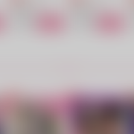
勇気爆発バーンブレイバーン
勇気爆発バーンブレイバーン
スミス×イサミ
スミス×イサミ
ト
サンプル
カート
サンプル
カート
LOVE!
まなざしFEEL THE LIGHT
ま
ヨワミドリ
ダメモト。
もっと見る！
1,572
787
円
円
（税込）
（税込）
6
スミス×イサミ
スミス×イサミ
サンプル
作品詳細
サンプル
作品詳細