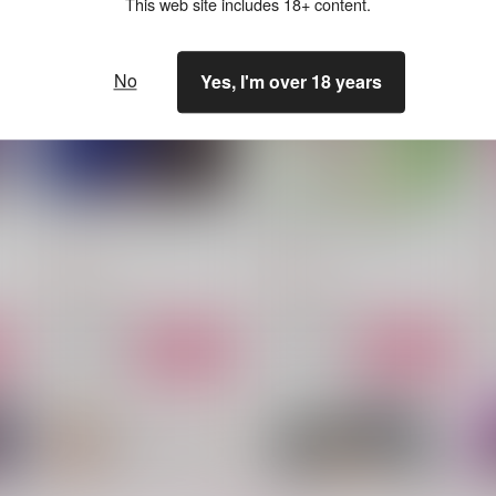
This web site includes 18+ content.
No
Yes, I'm over 18 years
ファーストキスにとどかない
合身するまで奥まで触れて
W
KF
KF
K
715
715
7
円
円
（税込）
（税込）
スミス×イサミ
スミス×イサミ
サンプル
作品詳細
サンプル
作品詳細