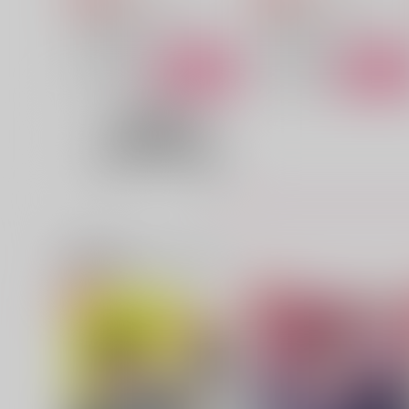
勇気爆発バーンブレイバーン
勇気爆発バーンブレイバーン
スミス×イサミ
スミス×イサミ
サンプル
カート
サンプル
カー
きみのまにまに
聖母
ダメモト。
いくらがすき
472
440
円
円
（税込）
（税込）
スミス×イサミ
スミス×イサミ
関連商品(カップリング)
サンプル
作品詳細
サンプル
作品詳細