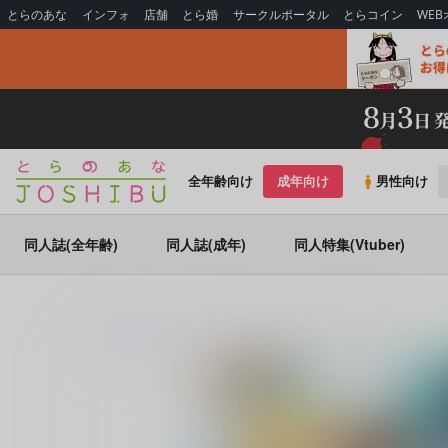
とらのあな
インフォ
店舗
とら婚
サークルポータル
とらコイン
WE
全年齢向け
成年向け
男性向け
同人誌(全年齢)
同人誌(成年)
同人特集(Vtuber)
とらのあな通販
同人誌
KF
ハッピーエンドをもういちど