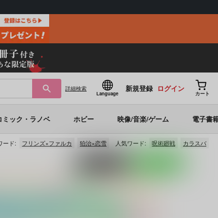
新規登録
ログイン
詳細
検索
Language
カート
コミック・ラノベ
ホビー
映像/音楽/ゲーム
電子書
ワード:
フリンズ×ファルカ
狛治×恋雪
人気ワード:
呪術廻戦
カラスバ
ポストする
LINEで送る