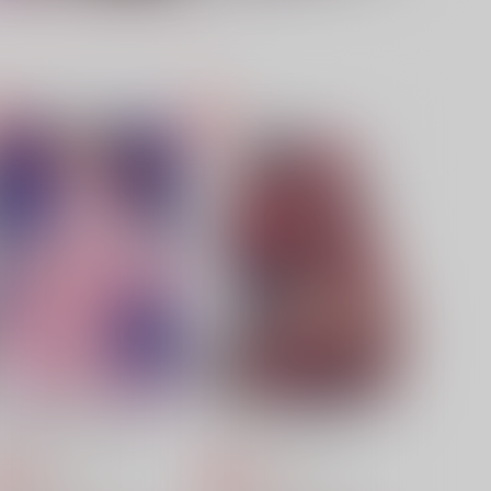
カギを開けたその先へ
エキセントリックブラボォ
oGood
呉春
50
550
円
円
（税込）
（税込）
スミス×イサミ
スミス×イサミ
サンプル
作品詳細
サンプル
作品詳細
ELCOME INTO HOTEL
この糸はお前を離さない
F
KF
748
748
円
円
専売
専売
（税込）
（税込）