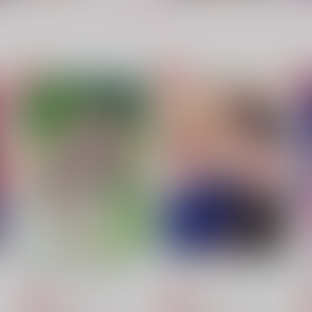
もっと見る！
触れる、アウフタクト
芸術は爆発だ
豆電堂
ひよこドラゴン
Y
858
315
6
円
円
（税込）
（税込）
スミス×イサミ
スミス×イサミ
サンプル
作品詳細
サンプル
作品詳細
合身するまで奥まで触れて
ファーストキスにとどかない
W
KF
KF
K
715
715
円
円
専売
専売
（税込）
（税込）