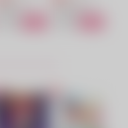
勇気爆発バーンブレイバーン
転生したらスライムだった件
スミス×イサミ
ソウエイ×ベニマル
サンプル
カート
サンプル
カート
ほうの××××ができちゃいま
さわってもいい
して
RISING SUN
もちもち屋
472
円
（税込）
29
円
（税込）
スミス×イサミ
スミス×イサミ
サンプル
作品詳細
サンプル
作品詳細