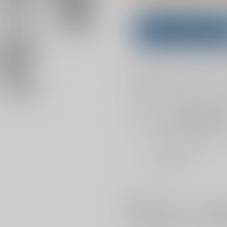
Overseas customers can a
Purchase on ZenMar
What is
お支払い金額：
1,144円
+
送料
お支払時期についてはこちらをご覧
店舗在庫
を確認
おまとめ目安と発送目安
?
毎度便
2026/08/07から
5日以内に発送
コメント
最終回後、アフターストーリー公
も一部あり）描きおろしは「相棒
きおろしは全年齢です。他webに