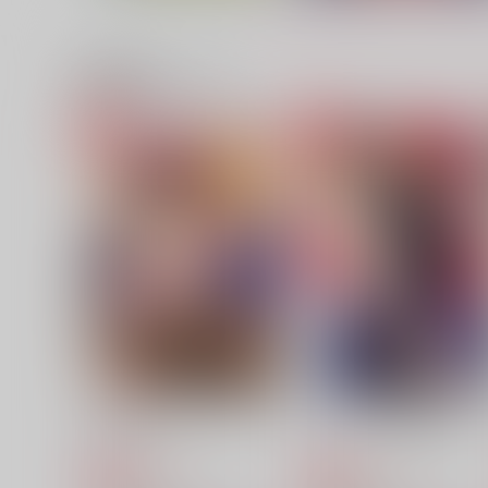
関連商品(サークル)
collect2
LUST!
RISING SUN
ヨワミドリ
787
1,572
円
円
（税込）
（税込）
スミス×イサミ
スミス×イサミ
サンプル
作品詳細
サンプル
作品詳細
君が忘れても
ヒーロースーツ危うし
KF
KF
748
748
円
円
専売
専売
（税込）
（税込）