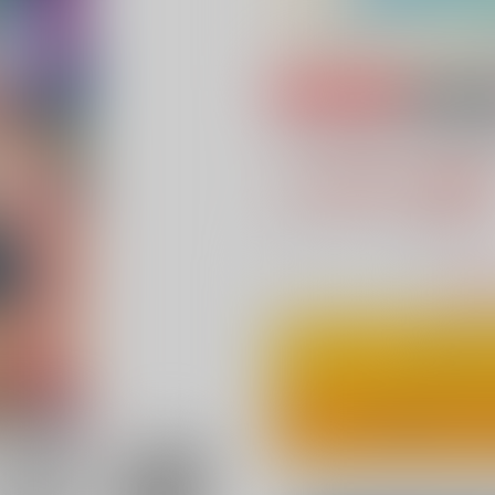
専売
18禁
ハッピーエンドを
1,144円（税
10
通販ポイント：
pt獲得
？
△
：在庫残
カ
ワンクリ