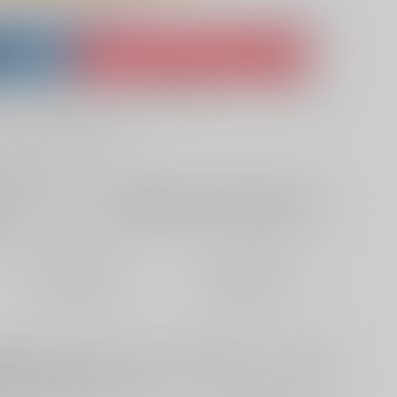
lso purchase from here
ket
Ship internationally via RAKUFUN
 ZenMarket
What is RAKUFUN
?
?
+サービス料・手数料
?
ください
?
欲しいものリストに追加
定期便（週1)
定期便（月2)
2026/08/12から
2026/08/20から
10日以内に発送
14日以内に発送
開後それぞれ発行・完売したスミイサ本を再録しました。（加筆
ではいられない」のエピローグ6Pとなります。エロは控えめ、描
公開した漫画も再録しています。