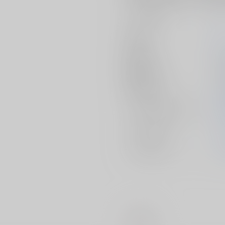
サークル名
K
作家
発行日
2
種別/サイズ
同
初出イベント
2
ジャンル/
サブジャンル
カップリング
メインキャラ
#
再録