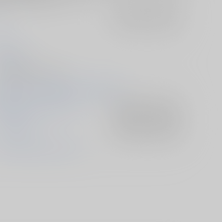
F
入荷アラート
を設定
衣
026/05/31
人誌 - 漫画/ Ａ５ 76p
026/05/31 SUPER COMIC CITY 33 -day3-
勇気爆発バーンブレイバーン
入荷アラート
を設定
スミス×イサミ
入荷アラート
を設定
イサミ・アオ
ルイス・スミス