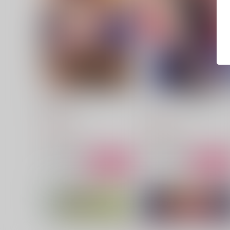
君が忘れても
ヒーロースーツ危うし
KF
KF
748
748
円
円
（税込）
（税込）
スミス×イサミ
スミス×イサミ
サンプル
作品詳細
サンプル
作品詳細