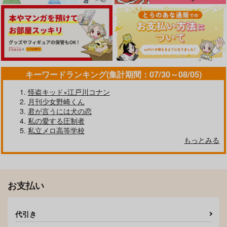
作品詳細
作品詳細
作品詳細
キーワードランキング(集計期間：07/30～08/05)
怪盗キッド×江戸川コナン
月刊少女野崎くん
君が言うには犬の恋
私の愛する圧制者
私立メロ高等学校
もっとみる
sweet dream, my lov
夜明けに並びたい
e
境界線シネマ
つまさき
787
円
（税込）
1,100
円
（税込）
ライト×アキラ
お支払い
ライト×アキラ
サンプル
サンプル
代引き
作品詳細
作品詳細