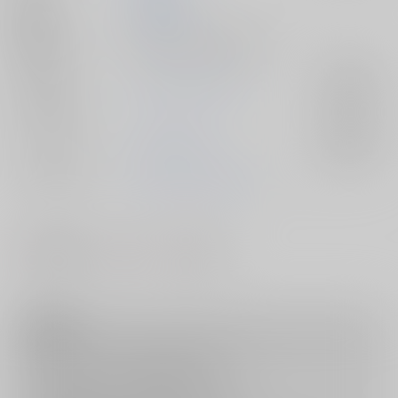
発行日
2026/03/22
種別/サイズ
同人誌 - 小説/ 文庫 168p
ジャンル/
ゼンレスゾーンゼロ
入荷アラート
サブジャンル
カップリング
ライト×ビリー
入荷アラート
メインキャラ
ビリー・キッド
ライト
#
#
#
先輩・後輩
BL
シリアス
注意事項
キャンセルについては
こちら
をご覧下さい。
返品については
こちら
をご覧下さい。