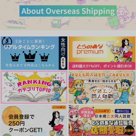
カート
カート
作品詳細
作品詳細
作品詳細
あわいに寄せて
供給過多です控えてく
アフターサンセット
ださい2
【小説再録本】
虹ノ玉
西ノ虎
うしろまえ
787
円
（税込）
858
4,997
円
円
（税込）
（税込）
善法寺伊作×猪名寺乱太郎
ライト×アキラ
サンプル
サンプル
サンプル