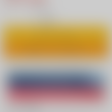
11
通販ポイント：
pt獲得
？
◯
：在庫あり
カートに入れる
ワンクリックで今すぐ買う
Overseas customers can also purchase from here
Purchase on ZenMarket
Ship internationally via RAKUFUN
What is ZenMarket
?
What is RAKUFUN
?