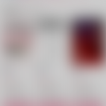
サンプル
サンプル
サンプル
関連商品(カップリング)
作品詳細
作品詳細
作品詳細
月下×美人
赤椿×白椿
月のしずく
月のしずく
1,100
1,100
円
円
（税込）
（税込）
地獄楽
典坐×士遠
地獄楽
典坐×士遠
サンプル
サンプル
カート
カート
烙描き２
烙描き
炎舞
月のしずく
月のしずく
月のしずく
たのしいビリーとライ
in love now
ラブソング
275
253
561
円
円
円
（税込）
（税込）
（税込）
トのぬりえ
つまさき
暴走大陸横断列車
ゼンレスゾーンゼロ
ゼンレスゾーンゼロ
ゼンレスゾーンゼロ
飛び所
787
1,179
ライト×ビリー
ライト×ビリー
ライト×ビリー
円
円
（税込）
（税込）
550
円
（税込）
ライト×アキラ
ライト×アキラ
サンプル
サンプル
サンプル
ライト×ビリー