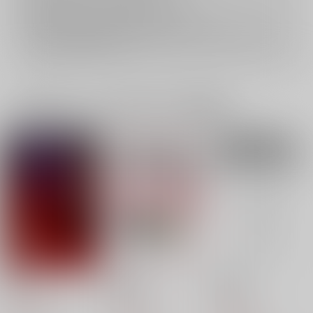
おまとめ配送については
こちら
をご覧下さい。
再販投票については
こちら
をご覧下さい。
イベント応募券付商品などをご購入の際は毎度便をご利用ください。
詳細は
こちら
をご覧ください。
一緒に買われている同人作品または類似商品
炎舞
烙描き２
烙描き
月のしずく
月のしずく
月のしずく