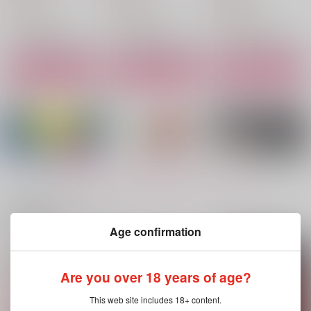
561
275
253
円
円
円
（税込）
（税込）
（税込）
ライト×ビリー
ライト×ビリー
ライト×ビリー
サンプル
サンプル
サンプル
作品詳細
作品詳細
作品詳細
もっと見る！
関連商品(サークル)
Age confirmation
月下×美人
赤椿×白椿
それは灰色のハリボテ
でできていて
月のしずく
月のしずく
Are you over 18 years of age?
町のお仕事
1,100
1,100
円
円
（税込）
（税込）
This web site includes 18+ content.
1,572
円
（税込）
典坐×士遠
典坐×士遠