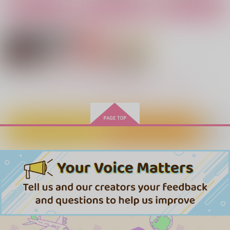
カート
カート
カート
サンプル
サンプル
サンプル
作品詳細
作品詳細
作品詳細
もっと見る！
カートに入れる
ワンクリック購入
【ブックケース付】イ
たのしいビリーとライ
トビリアンソロ2冊セ
トのぬりえ
ット
酒は十徳
飛び所
兎赤4コマ大全
バースディレターズ
MINE
組 (『RED:SHOWTI
愛のアーカイブ
ME!!』＋『パイセン
スパイシー唐揚げ
しろくろまだら
3,500
550
円
円
専売
（税込）
（税込）
スパイシー唐揚げ
だけの誘い方』)
315
1,572
ゼンレスゾーンゼロ
ゼンレスゾーンゼロ
円
円
（税込）
（税込）
472
円
ライト×ビリー
ライト×ビリー
（税込）
木兎光太郎×赤葦京治
木兎光太郎×赤葦京治
木兎光太郎×赤葦京治
サンプル
サンプル
サンプル
サンプル
サンプル