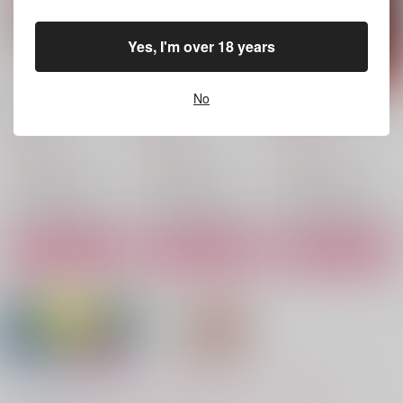
ビリー×ライト
Yes, I'm over 18 years
サンプル
サンプル
サンプル
作品詳細
作品詳細
作品詳細
No
烙描き２
烙描き
炎舞
月のしずく
月のしずく
月のしずく
275
253
561
円
円
円
（税込）
（税込）
（税込）
ゼンレスゾーンゼロ
ゼンレスゾーンゼロ
ゼンレスゾーンゼロ
ライト×ビリー
ライト×ビリー
ライト×ビリー
サンプル
サンプル
サンプル
カート
カート
カート
TOO MUCH LOVE
星の海に沈みたい
アチ★アチ
SUMMER VACANCE
とにかく明るい
やわらか内燃機関
S
とにかく明るい
472
787
円
円
（税込）
（税込）
787
円
（税込）
ビリー×ライト
ビリー×ライト
もっと見る！
ビリー×ライト