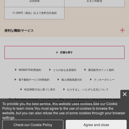
店頭受取
おまとめ配送
11,000円（税込）以上で送料当社負担
便利な機能/サービス
店舗を探す
WEBSITE利用規約
とらのあな会員規約
通信販売ポイント規約
電子書籍サービス利用規約
個人情報保護方針
クッキーポリシー
特定商取引法に基づく表示
なりすまし・いたずら注文について
For Overseas customer, now you can ship your purchases by using purchases agent
services “AOCS”! Click {more…} for more information …
more
To provide you the best service, this website uses cookies.See our Cookie
Policy to learn more.You must agree to the use of cookies to browse the
website, but you can also refuse the use of some cookies through your browser
settings.
c TORANOANA Inc, All Rights Reserved.
Check our Cookie Policy
Agree and close