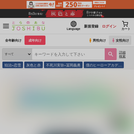
新規登録
ログイン
Language
カート
全年齢向け
成年向け
男性向け
女性向け
詳細
検索
狛治×恋雪
灰色と赤
不死川実弥×冨岡義勇
僕のヒーローアカデ…
とらのあな通販
同人誌
月のしずく
赤枯ノ詩