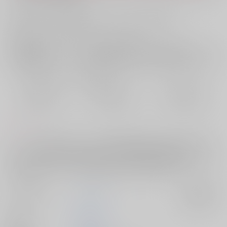
お支払い金額：
1,222円
+
送料+サービス料・手数料
?
お支払時期についてはこちらをご覧ください
?
店舗在庫
欲しいものリストに追加
おまとめ目安と発送目安
?
毎度便
定期便（週1)
定期便（月2)
2026/08/07から
2026/08/12から
2026/08/20から
5日以内に発送
10日以内に発送
14日以内に発送
コメント
ストーリーは過去に遡り、ライトが傭兵団の団長になる所から始まりま
す。ライトEPに沿って話が展開して行くのですがその過去にビリーがい
たらどうなるかの話。両想いなはずの人間と機械人が最後、行きつくの
は地獄かそれとも……シリアスですがハッピーエンドです。
サークル名
月のしずく
入荷アラート
作家
天領優