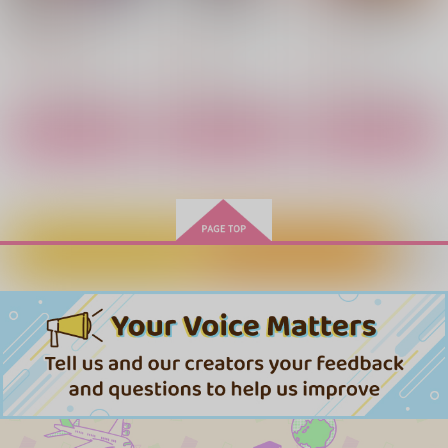
(BD)ちゃんと吸えない
アルドの異世界転生 2
アルドの異世界転生 1
吸血鬼ちゃん Blu-
オーバーラップ
オーバーラップ
ray BOX
33,000
円
（税込）
792
770
円
円
（税込）
（税込）
サンプル
サンプル
サンプル
作品詳細
作品詳細
作品詳細
おにいちゃんといっし
子虎ちゃんといっし
続・はじめちゃんとい
ょ！
ょ！
っしょ！
ニラヤ
ゴビョウ
kabo+
944
787
1,572
円
円
円
（税込）
（税込）
（税込）
立花仙蔵×潮江文次郎
五条悟×虎杖悠仁
斎藤一×ぐだ子
カートに入れる
ワンクリック購入
サンプル
サンプル
サンプル
作品詳細
作品詳細
作品詳細