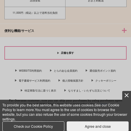
店頭受取
おまとめ配送
11,000円（税込）以上で送料当社負担
便利な機能/サービス
店舗を探す
WEBSITE利用規約
とらのあな会員規約
通信販売ポイント規約
電子書籍サービス利用規約
個人情報保護方針
クッキーポリシー
特定商取引法に基づく表示
なりすまし・いたずら注文について
For Overseas customer, now you can ship your purchases by using purchases agent
services “AOCS”! Click {more…} for more information …
more
To provide you the best service, this website uses cookies.See our Cookie
Policy to learn more.You must agree to the use of cookies to browse the
website, but you can also refuse the use of some cookies through your browser
settings.
c TORANOANA Inc, All Rights Reserved.
Check our Cookie Policy
Agree and close