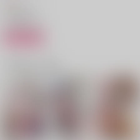
944
円
（税込）
文豪ストレイドッグス
ポオ×江戸川乱歩
サンプル
カート
こねこと姫と いちも
こねこの住む家 いち
Animal Instinct
んじ
もんじ
BiBLiO
一緒に買われている商品
ユウラク
ユウラク
900
円
（税込）
944
1,150
円
円
（税込）
（税込）
吸血鬼野球拳大好き×コユキ
南泉一文字
南泉一文字
サンプル
サンプル
サンプル
作品詳細
作品詳細
作品詳細