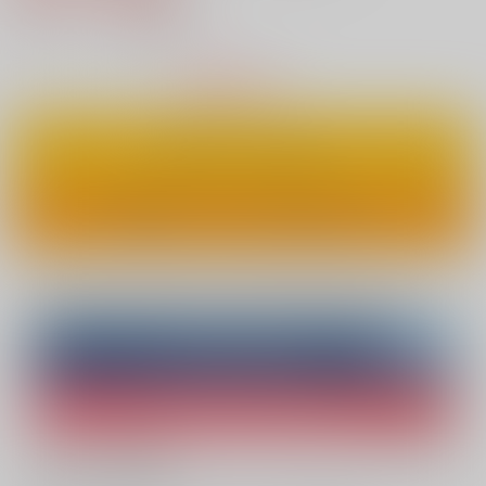
8
通販ポイント：
pt獲得
？
△
：在庫残りわずか
カートに入れる
ワンクリックで今すぐ買う
Overseas customers can also purchase from here
Purchase on ZenMarket
Ship internationally via RAKUFUN
What is ZenMarket
?
What is RAKUFUN
?