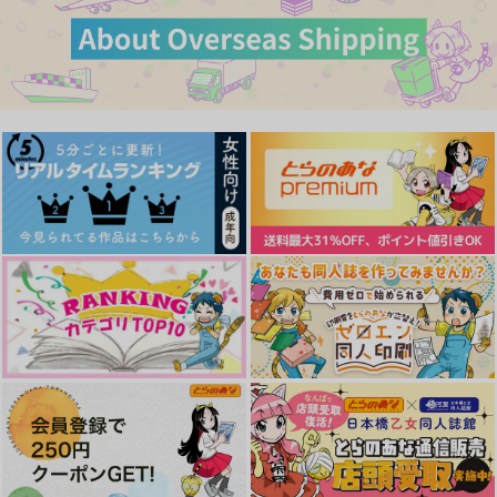
珂雪の祈
かっちゃんとデクと小
ゆきちゃんと私[極]
さい神
けものたり
ふたつき
りんぼ
787
1,320
円
円
（税込）
（税込）
858
円
（税込）
驍宗×泰麒
不動行光×女審神者
爆豪勝己×緑谷出久
サンプル
サンプル
サンプル
作品詳細
作品詳細
作品詳細