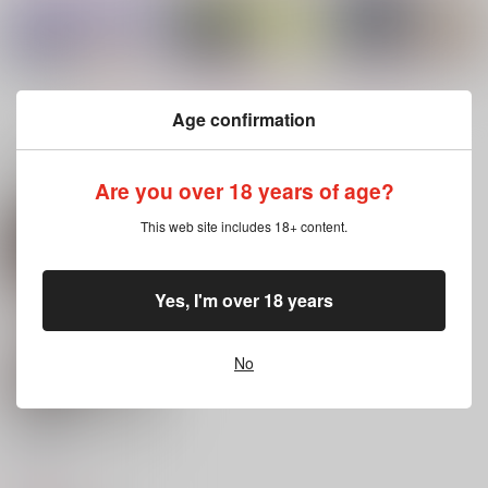
もっと見る！
Age confirmation
関連商品(サークル)
Are you over 18 years of age?
いっしょにあそぼ
こねこのきゅうちょう
キミがほしい
This web site includes 18+ content.
さくらくん3
なす畑
こねこ組
コメズキ
600
787
円
円
（税込）
（税込）
787
円
（税込）
Yes, I'm over 18 years
常闇踏陰×ホークス
シエル×アロイス
桜遥
サンプル
サンプル
サンプル
No
作品詳細
作品詳細
作品詳細
名探偵は甘いのがお好
き
れとめも