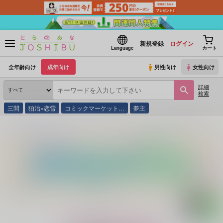
新規登録
ログイン
Language
カート
全年齢向け
成年向け
男性向け
女性向け
詳細
検索
三間
狛治×恋雪
コミックマーケット…
夢主
とらのあな通販
同人誌
れとめも
こねこジャちゃんといっしょにあそぼ！