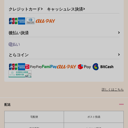
クレジットカード
キャッシュレス決済
ゆきちゃんと私[特]
天才たちのどか酔い談
義
ふたつき
後払い決済
じゃがいも畑
1,100
円
（税込）
787
円
（税込）
不動行光×女審神者
アルハイゼン×セノ
とらコイン
サンプル
サンプル
作品詳細
作品詳細
詳しくはこちら
配送
宅配便
ポスト投函