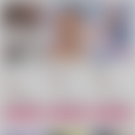
名探偵は甘いのがお好
100万マドルの仮晶
MEZZE
き
IGNORE
IGNORE
れとめも
315
315
円
円
（税込）
（税込）
944
円
（税込）
カリム×ジャミル
カリム×ジャミル
ポオ×江戸川乱歩
サンプル
サンプル
サンプル
作品詳細
作品詳細
作品詳細