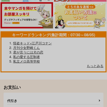
ちゃんとシたい！！
ゆきちゃんと私[初]
ちゃんと伝わってる？
ごみばこ
ふたつき
ぽんこつぽんぽこ
キーワードランキング(集計期間：07/30～08/05)
440
944
787
円
円
円
（税込）
（税込）
（税込）
怪盗キッド×江戸川コナン
清峰葉流火×要圭
不動行光×女審神者
月島蛍×山口忠
月刊少女野崎くん
君が言うには犬の恋
サンプル
サンプル
サンプル
私の愛する圧制者
私立メロ高等学校
作品詳細
作品詳細
作品詳細
もっとみる
お支払い
代引き