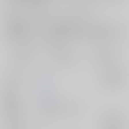
お支払い金額：
944円
+
送料+サービス料・手数料
?
お支払時期についてはこちらをご覧ください
?
店舗在庫
欲しいものリストに追加
おまとめ目安と発送目安
?
毎度便
定期便（週1)
定期便（月2)
2026/08/11から
2026/08/12から
2026/08/20から
5日以内に発送
10日以内に発送
14日以内に発送
サークル名
れとめも
入荷アラート
作家
千雪
発行日
2025/12/06
種別/サイズ
同人誌 - 漫画/ Ｂ５ 24p
ジャンル/
マギ
入荷アラート
サブジャンル