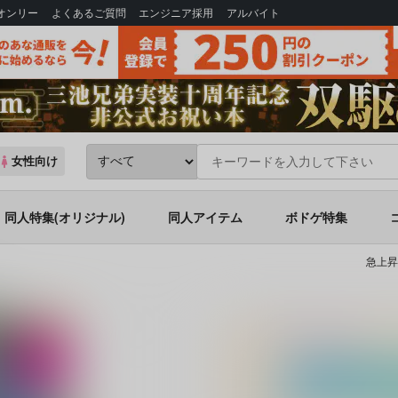
Bオンリー
よくあるご質問
エンジニア採用
アルバイト
女性向け
同人特集(オリジナル)
同人アイテム
ボドゲ特集
急上昇
O