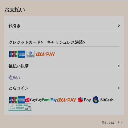
お支払い
代引き
クレジットカード
キャッシュレス決済
?connection!
花に嵐
Dummy
センチメンタル
後払い決済
660
472
円
円
（税込）
（税込）
ティエリア×刹那
アスラン×カガリ
サンプル
サンプル
とらコイン
作品詳細
作品詳細
詳しくはこちら