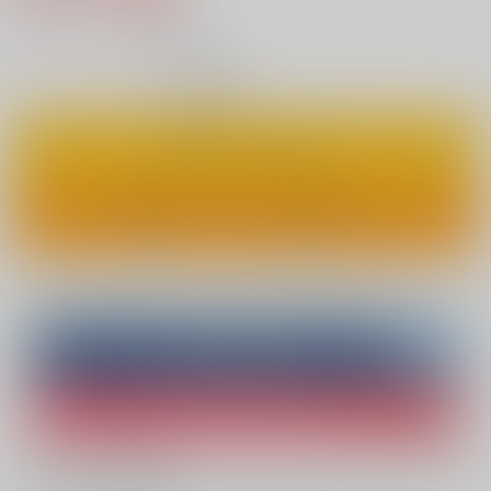
7
通販ポイント：
pt獲得
？
◯
：在庫あり
カートに入れる
ワンクリックで今すぐ買う
Overseas customers can also purchase from here
Purchase on ZenMarket
Ship internationally via RAKUFUN
What is ZenMarket
?
What is RAKUFUN
?