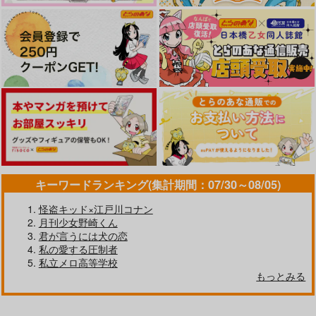
さんぽみち
Hide＆Seek
ゼア・イズ…
桜星
Able
irregular×2
キーワードランキング(集計期間：07/30～08/05)
1,100
960
1,650
円
円
円
（税込）
（税込）
（税込）
怪盗キッド×江戸川コナン
キラ×ラクス
アスラン×カガリ
アスラン×カガリ
月刊少女野崎くん
君が言うには犬の恋
サンプル
サンプル
サンプル
私の愛する圧制者
作品詳細
作品詳細
作品詳細
私立メロ高等学校
もっとみる