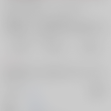
お支払い金額：
787円
+
送料+サービス料・手数料
?
お支払時期についてはこちらをご覧ください
?
店舗在庫
欲しいものリストに追加
おまとめ目安と発送目安
?
毎度便
定期便（週1)
定期便（月2)
2026/08/10から
2026/08/12から
2026/08/20から
5日以内に発送
10日以内に発送
14日以内に発送
コメント
モブレ描写が含まれるため、苦手な方はご注意ください。モブレシーン
が足りない人向けの、モブレのみはpixivにてアップしてあります。紫の
彼×レーンです
サークル名
Shift
入荷アラート
作家
のりと
発行日
2026/05/31