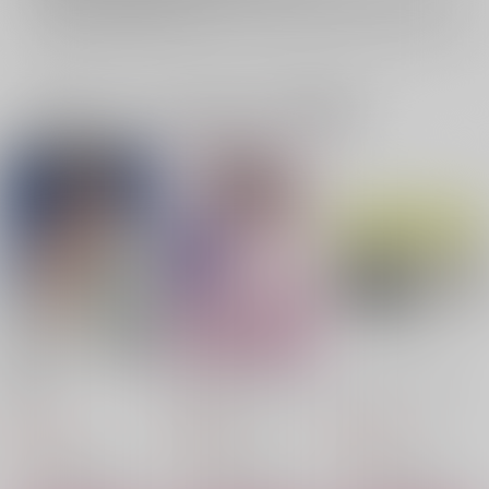
詳細は
こちら
をご覧ください。
一緒に買われている同人作品または類似商品
罰を
きょうはよくおやすみ
イエローアップル２
Shift
鯖缶だいすき
クナイ
629
787
865
円
円
円
（税込）
（税込）
（税込）
イラム×ハサウェイ
イラム×ハサウェイ
ケネス×ハサウェイ