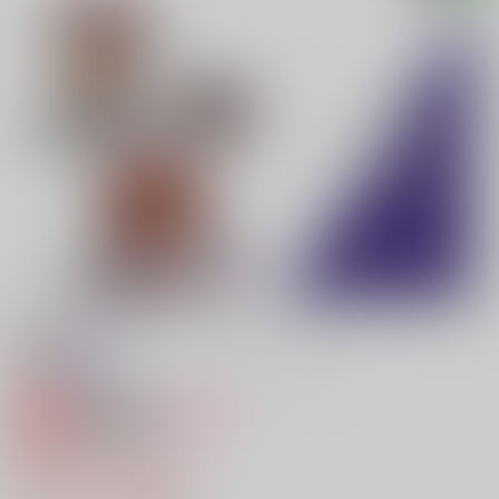
専売
18禁
女性向け
翼になる
787円（税込）