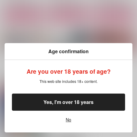
サンプル
サンプル
サンプル
作品詳細
作品詳細
作品詳細
Age confirmation
もっと見る！
Are you over 18 years of age?
関連商品(サークル)
This web site includes 18+ content.
Kの転身
Adelaide Waltz
1083LOG×HATHA
Yes, I'm over 18 years
もちぺい
38
もちぺい
2,200
762
2,357
円
円
円
（税込）
（税込）
（税込）
No
ケネス×ハサウェイ
ケネス×ハサウェイ
ケネス×ハサウェイ
サンプル
サンプル
サンプル