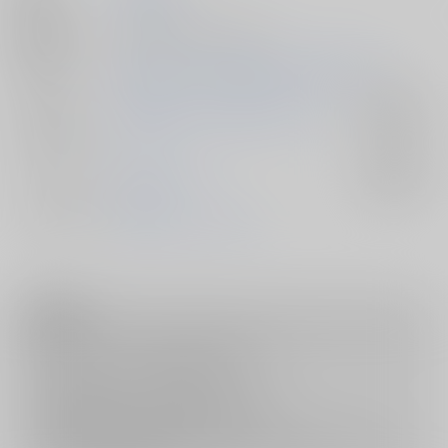
種別/サイズ
同人誌 - 小説/ Ａ５ 36p
初出イベント
2026/05/31 SUPER COMIC CITY 33 -day3-
ジャンル/
機動戦士ガンダム 閃光のハサウェイ
入荷アラート
サブジャンル
カップリング
整備士×レーン
入荷アラート
メインキャラ
整備士
レーン・エイム
注意事項
キャンセルについては
こちら
をご覧下さい。
返品については
こちら
をご覧下さい。
おまとめ配送については
こちら
をご覧下さい。
再販投票については
こちら
をご覧下さい。
イベント応募券付商品などをご購入の際は毎度便をご利用ください。