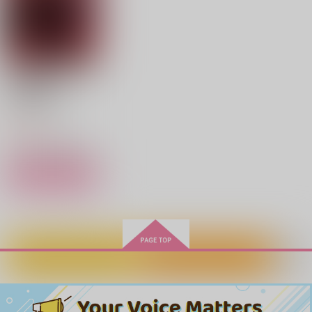
小説機動戦士ガンダム
水星の魔女 5
KADOKAWA
924
円
（税込）
サンプル
作品詳細
水星の魔女 グエルの
世界で1番好きなひと
許容範囲
受難
るるる堂
はれたそら
ウラシマモト
715
724
円
円
（税込）
（税込）
330
円
（税込）
ディアッカ×イザーク
ディアッカ×イザーク
グエル・ジェターク
カートに入れる
ワンクリック購入
サンプル
サンプル
サンプル
作品詳細
作品詳細
作品詳細