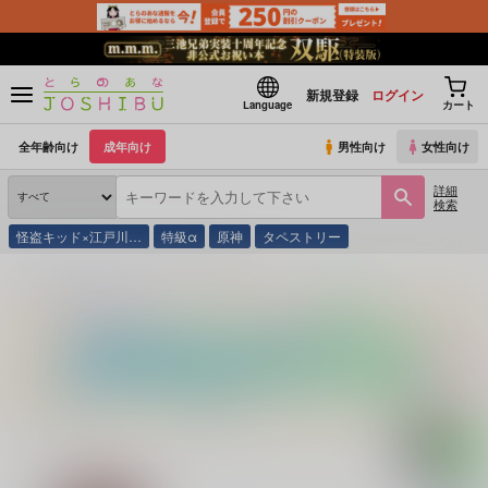
新規登録
ログイン
Language
カート
全年齢向け
成年向け
男性向け
女性向け
詳細
検索
怪盗キッド×江戸川…
特級α
原神
タペストリー
とらのあな通販
同人誌
Shift
翼になる