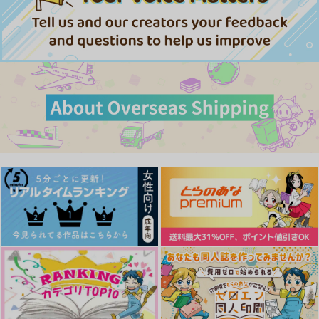
永い刻を生きる
インテリジェンス・リ
サテライト・ナイト
テラシー
はれたそら
Green Ark
O2TB
724
2,829
円
円
（税込）
（税込）
1,100
円
（税込）
アーノルド・ノイマン
ディアッカ×イザーク
ディアッカ×イザーク
サンプル
サンプル
サンプル
作品詳細
作品詳細
作品詳細