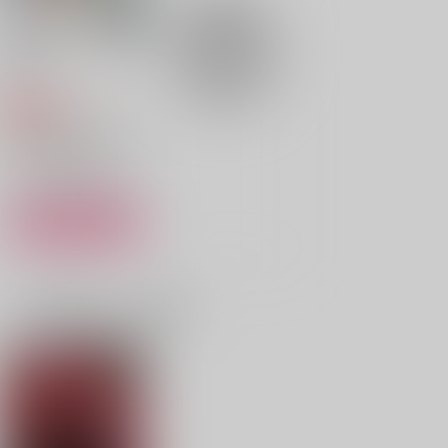
作品詳細
作品詳細
作品詳細
罰を
Shift
629
円
専売
（税込）
機動戦士ガンダム 閃光のハサウェイ
イラム×ハサウェイ
サンプル
カート
シネマ・スターは曇り
ノイマン1/2
Rope! Rope? Rope!!
空
為せば成る屋堂
一緒に買われている商品
るるる堂
もちぺい
787
660
円
円
（税込）
（税込）
1,715
円
（税込）
ハインライン×ノイマン
ディアッカ×イザーク
ケネス×ハサウェイ
サンプル
サンプル
サンプル
作品詳細
作品詳細
作品詳細