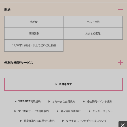
配送
宅配便
ポスト投函
店頭受取
おまとめ配送
11,000円（税込）以上で送料当社負担
便利な機能/サービス
店舗を探す
WEBSITE利用規約
とらのあな会員規約
通信販売ポイント規約
電子書籍サービス利用規約
個人情報保護方針
クッキーポリシー
特定商取引法に基づく表示
なりすまし・いたずら注文について