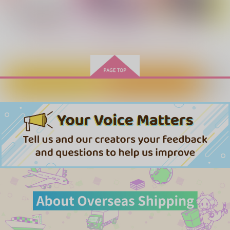
作品詳細
作品詳細
作品詳細
もっと見る！
カートに入れる
ワンクリック購入
あなたが好き
その危険なブツ処理し
ボーイフレンド
たるわ
どんでんがえし
isotope
こたつの奥
1,320
787
円
専売
円
専売
（税込）
（税込）
373
円
専売
（税込）
その他
その他
その他
キョウヤ×カラスバ
キョウヤ×カラスバ
キョウヤ×カラスバ
SECRET ANGLE
オレのキョウヤがナマ
恋に落下
イキや！
Enif.
6Am
サンプル
サンプル
サンプル
めん類
787
1,408
円
円
（税込）
（税込）
カート
カート
カート
944
円
（税込）
キョウヤ×カラスバ
キョウヤ×カラスバ
キョウヤ×カラスバ
サンプル
サンプル
サンプル