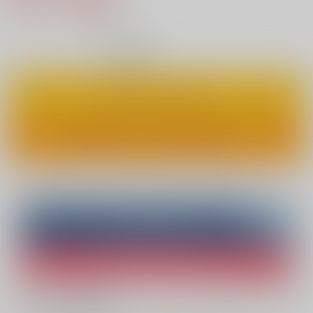
5
通販ポイント：
pt獲得
？
◯
：在庫あり
カートに入れる
ワンクリックで今すぐ買う
Overseas customers can also purchase from here
Purchase on ZenMarket
Ship internationally via RAKUFUN
What is ZenMarket
?
What is RAKUFUN
?