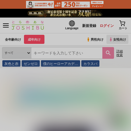
新規登録
ログイン
Language
カート
全年齢向け
成年向け
男性向け
女性向け
詳細
検索
灰色と赤
ゼンゼロ
僕のヒーローアカデ…
カラスバ
とらのあな通販
同人誌
超★激毒
狂人の恋