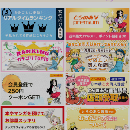
作品詳細
作品詳細
作品詳細
カラスバさんがえちお
lovely shy nipples
その先は今日もここか
ねムーブ
ら
花向け
花向け
noct.
787
円
（税込）
315
1,887
円
専売
円
専売
（税込）
（税込）
その他
その他
その他
キョウヤ×カラスバ
メロメロで溶かして
Profane
Beginning！
キョウヤ×カラスバ
キョウヤ×カラスバ
やわらか
SPEED STAR
魚イチ場
550
629
サンプル
サンプル
サンプル
770
円
円
円
（税込）
（税込）
（税込）
キョウヤ×カラスバ
キョウヤ×カラスバ
キョウヤ×カラスバ
カート
カート
カート
サンプル
サンプル
サンプル
作品詳細
作品詳細
作品詳細