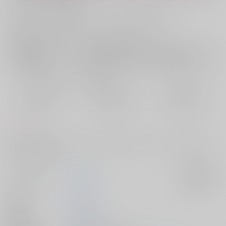
お支払い金額：
597円
+
送料+サービス料・手数料
?
お支払時期についてはこちらをご覧ください
?
店舗在庫
欲しいものリストに追加
おまとめ目安と発送目安
?
毎度便
定期便（週1)
定期便（月2)
2026/08/11から
2026/08/12から
2026/08/20から
5日以内に発送
10日以内に発送
14日以内に発送
コメント
ヤクザと恋することについてよく考えて欲しいカラスバとあんまり考え
てないキョウヤの本
サークル名
超★激毒
入荷アラート
作家
シタッパ
発行日
2026/05/06