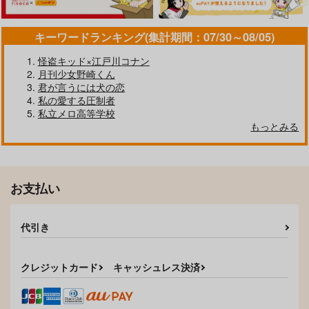
キーワードランキング(集計期間：07/30～08/05)
怪盗キッド×江戸川コナン
月刊少女野崎くん
君が言うには犬の恋
私の愛する圧制者
私立メロ高等学校
もっとみる
ウチまで送ってくれへ
毒味は二人で
どうしようもない話
んか？
鳩小屋。
たまてん
幽構法人もけ製作所
472
629
円
専売
円
専売
（税込）
（税込）
僕たちはいい人じゃな
悪魔がオレを、
787
円
専売
（税込）
その他
その他
い
お支払い
ふらふら
その他
キョウヤ×カラスバ
キョウヤ×カラスバ
fin
キョウヤ×カラスバ
787
円
（税込）
787
円
（税込）
キョウヤ×カラスバ
代引き
サンプル
サンプル
サンプル
キョウヤ×カラスバ
カート
カート
カート
サンプル
サンプル
クレジットカード
キャッシュレス決済
作品詳細
作品詳細