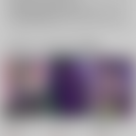
再販投票については
こちら
をご覧下さい。
イベント応募券付商品などをご購入の際は毎度便をご利用ください。
詳細は
こちら
をご覧ください。
一緒に買われている同人作品または類似商品
オトナになったら！
どくどくしい男
催眠なんてかからな
い！
超★激毒
メコロ
ViVid Box