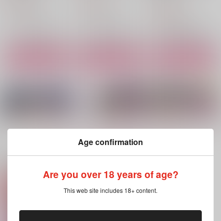
770
787
円
円
（税込）
（税込）
440
円
（税込）
キョウヤ×カラスバ
キョウヤ×カラスバ
キョウヤ×カラスバ
サンプル
サンプル
サンプル
作品詳細
作品詳細
作品詳細
もっと見る！
Age confirmation
関連商品(サークル)
Are you over 18 years of age?
気軽にケジメなんて
Too Deep to Hide
This web site includes 18+ content.
未来のオレらが教えた
る！
RASH・X
Enif.
遥彼方
629
1,572
円
円
（税込）
（税込）