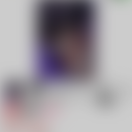
専売
18禁
女性向け
狂人の恋
597円（税込）