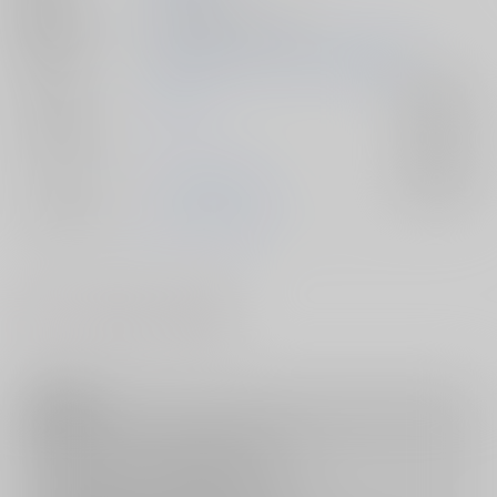
種別/サイズ
同人誌 - 漫画/ Ａ５ 20p
初出イベント
2026/05/06 each story Z to A GW2026
ジャンル/
その他
入荷アラート
サブジャンル
カップリング
キョウヤ×カラスバ
入荷アラート
メインキャラ
カラスバ
キョウヤ
#
#
#
BL
ツリ目
眼鏡
注意事項
キャンセルについては
こちら
をご覧下さい。
返品については
こちら
をご覧下さい。
おまとめ配送については
こちら
をご覧下さい。