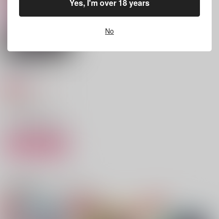
Yes, I'm over 18 years
787
円
（税込）
キョウヤ×カラスバ
キョウヤ×カラスバ
キョウヤ×カラスバ
No
サンプル
サンプル
サンプル
作品詳細
作品詳細
作品詳細
オトナになったら！
超★激毒
770
円
専売
（税込）
その他
キョウヤ×カラスバ
サンプル
カート
すっごいとっくん
おてつだいします！
アナタの毒を仰ぐほど
関連商品(カップリング)
numahukai
餅の極め
RUGGED
787
787
629
円
円
円
（税込）
（税込）
（税込）
キョウヤ×カラスバ
キョウヤ×カラスバ
キョウヤ×カラスバ