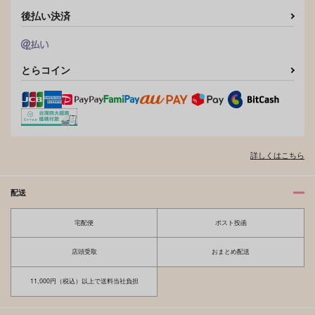
後払い決済
とらコイン
Beginning！
魚イチ場
詳しくはこちら
770
円
専売
（税込）
その他
配送
キョウヤ×カラスバ
宅配便
ポスト投函
サンプル
カート
店頭受取
おまとめ配送
11,000円（税込）以上で送料当社負担