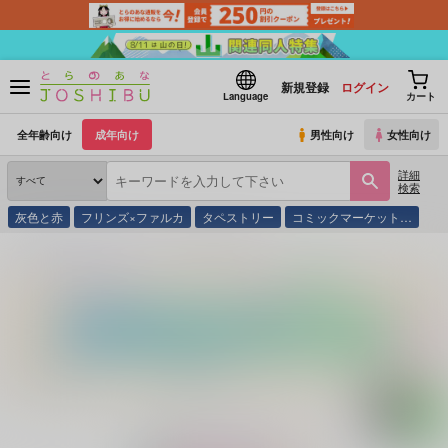
新規登録
ログイン
Language
カート
全年齢向け
成年向け
男性向け
女性向け
詳細
検索
灰色と赤
フリンズ×ファルカ
タペストリー
コミックマーケット…
とらのあな通販
同人誌
ド
わるいこ温泉