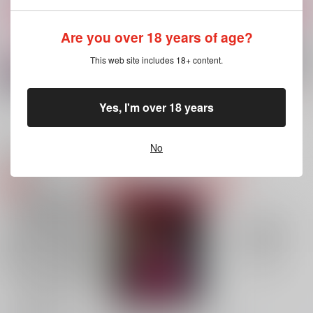
作品詳細
作品詳細
作品詳細
Are you over 18 years of age?
This web site includes 18+ content.
Yes, I'm over 18 years
もっと見る！
No
関連商品(カップリング)
あと14日
BATTLE!BATTLE!BA
酔っても覚めても
TTLE!
世紀末牧場
悪者
invitro
1,100
787
円
円
（税込）
（税込）
850
円
（税込）
流川楓×桜木花道
流川楓×桜木花道
流川楓×桜木花道
サンプル
サンプル
サンプル
作品詳細
作品詳細
作品詳細