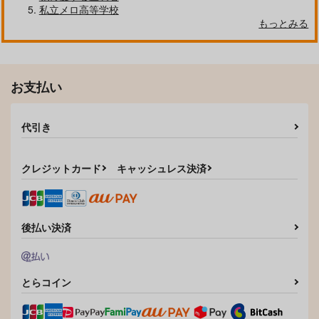
私立メロ高等学校
もっとみる
お支払い
ワンナイト
Beware of my FOX
再走1110
代引き
蝶よ花よ
FRY9
走る
572
944
5,001
円
円
円
（税込）
（税込）
（税込）
クレジットカード
キャッシュレス決済
流川楓×桜木花道
流川楓×桜木花道
流川楓×桜木花道
サンプル
サンプル
サンプル
後払い決済
作品詳細
作品詳細
作品詳細
とらコイン