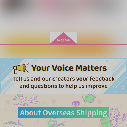
サンプル
サンプル
サンプル
作品詳細
作品詳細
作品詳細
もっと見る！
カートに入れる
ワンクリック購入
アフター・ドリーミー
素直になれよ！【再販
むぎぼんぷち
版】
ゲンキマンドラゴラ
ろっぱいめ
ゲンキマンドラゴラ
433
315
円
専売
円
専売
（税込）
（税込）
1,257
円
専売
（税込）
ONE PIECE
ONE PIECE
ONE PIECE
シャンクス×バギー
シャンクス×バギー
シャンクス×バギー
パーティーがはじまら
雪原の足跡
■■■■-in-the-box
ない
asupara
@山茶花
サンプル
サンプル
サンプル
小銭
572
660
円
円
（税込）
（税込）
715
カート
カート
カート
円
（税込）
毛利小五郎
シャンクス×バギー
クロコダイル
サンプル
サンプル
サンプル