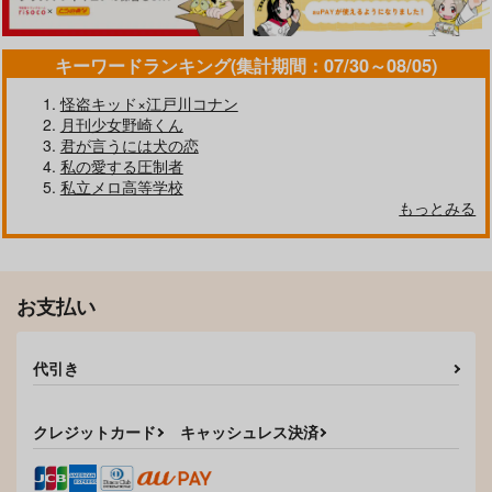
キーワードランキング(集計期間：07/30～08/05)
怪盗キッド×江戸川コナン
月刊少女野崎くん
君が言うには犬の恋
私の愛する圧制者
私立メロ高等学校
もっとみる
目覚めた獅子は骨まで
明るい家族計画
顔だけはいい！
喰らう
G
ろっぱいめ
asupara
944
787
円
専売
円
専売
（税込）
（税込）
1,430
明るい家族計画
Please Please Me
円
専売
（税込）
ONE PIECE
ONE PIECE
お支払い
G
クレバス
ONE PIECE
シャンクス×バギー
シャンクス×バギー
シャンクス×バギー
944
629
円
円
（税込）
（税込）
代引き
シャンクス×バギー
ベックマン×シャンクス
サンプル
サンプル
サンプル
サンプル
サンプル
カート
カート
カート
クレジットカード
キャッシュレス決済
作品詳細
作品詳細