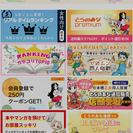
作品詳細
作品詳細
作品詳細
温泉に行こう！
よいこのシャンバギ童
Log Book #1 二人の
話
航海日誌
シャンバギ倶楽部
クジラの眠る島
クジラの眠る島
629
円
専売
（税込）
880
770
円
専売
円
専売
（税込）
（税込）
ONE PIECE
よいこのシャンバギ童
顔だけはいい！
素直になれよ！【再販
ONE PIECE
ONE PIECE
シャンクス×バギー
話
版】
ろっぱいめ
シャンクス×バギー
シャンクス×バギー
クジラの眠る島
ゲンキマンドラゴラ
787
円
（税込）
サンプル
サンプル
サンプル
880
1,257
円
円
（税込）
（税込）
シャンクス×バギー
シャンクス×バギー
シャンクス×バギー
カート
カート
カート
サンプル
サンプル
サンプル
作品詳細
作品詳細
作品詳細