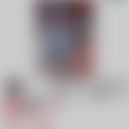
専売
18禁
女性向け
赤の群
1,001円（税込）