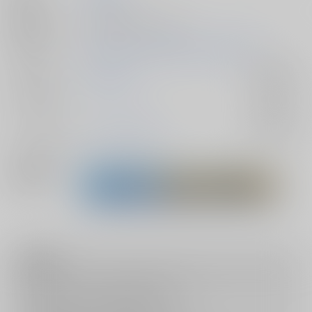
種別/サイズ
同人誌 - 漫画/ Ｂ５ 48p
初出イベント
2026/05/06 超GRANDLINE CRUISE 2026
ジャンル/
ONE PIECE
入荷アラート
サブジャンル
カップリング
シャンクス×バギー
入荷アラート
メインキャラ
シャンクス
バギー
関連特集
注意事項
キャンセルについては
こちら
をご覧下さい。
返品については
こちら
をご覧下さい。