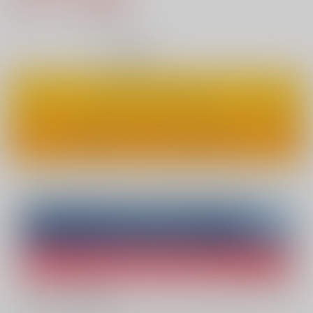
9
通販ポイント：
pt獲得
？
◯
：在庫あり
カートに入れる
ワンクリックで今すぐ買う
Overseas customers can also purchase from here
Purchase on ZenMarket
Ship internationally via RAKUFUN
What is ZenMarket
?
What is RAKUFUN
?