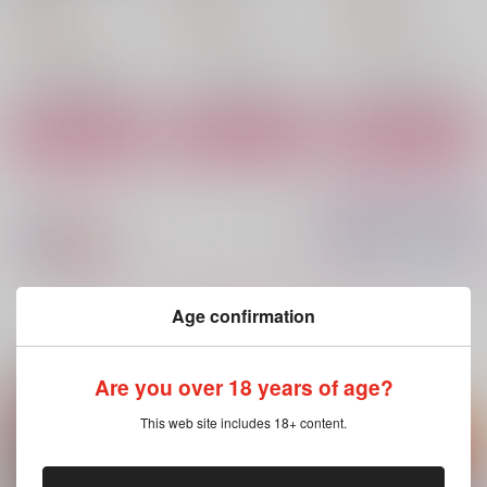
asupara
715
315
円
円
（税込）
（税込）
1,430
円
（税込）
シャンクス×バギー
シャンクス×バギー
シャンクス×バギー
サンプル
サンプル
サンプル
作品詳細
作品詳細
作品詳細
もっと見る！
Age confirmation
関連商品(サークル)
Are you over 18 years of age?
This web site includes 18+ content.
シャンバギ80歳初夜
大ケモノ時代の番事情
祝福
本
クジラの眠る島
星にハチミツ
いきもの図鑑
440
1,257
円
円
（税込）