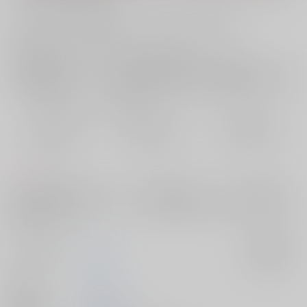
お支払い金額：
1,001円
+
送料+サービス料・手数料
?
お支払時期についてはこちらをご覧ください
?
店舗在庫
欲しいものリストに追加
おまとめ目安と発送目安
?
毎度便
定期便（週1)
定期便（月2)
2026/08/09から
2026/08/12から
2026/08/20から
5日以内に発送
10日以内に発送
14日以内に発送
コメント
モブの悪魔の実の能力でシャンクスが複数人になってしまい、複数人プ
レイするシャンバギです。シャンクスは39歳（現代）と60歳、25歳、15
歳が出てきます。
サークル名
asupara
入荷アラート
作家
あーる
発行日
2026/05/06