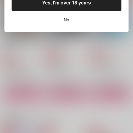
（税込）
Yes, I'm over 18 years
787
円
（税込）
シャンクス×バギー
シャンクス×バギー
シャンクス×バギー
No
サンプル
サンプル
サンプル
作品詳細
作品詳細
作品詳細
目覚めた獅子は骨まで
雪原の足跡
Truth from Lies
喰らう
asupara
asupara
asupara
572
715
円
専売
円
専売
（税込）
（税込）
1,430
円
専売
（税込）
名探偵コナン
ONE PIECE
ONE PIECE
毛利小五郎
シャンクス×バギー
シャンクス×バギー
江戸川コナン
サンプル
サンプル
サンプル
カート
カート
カート
アフター・ドリーミー
温泉に行こう！
君とごはん。
ゲンキマンドラゴラ
シャンバギ倶楽部
有明の月
関連商品(カップリング)
433
629
1,100
円
円
円
（税込）
（税込）
（税込）