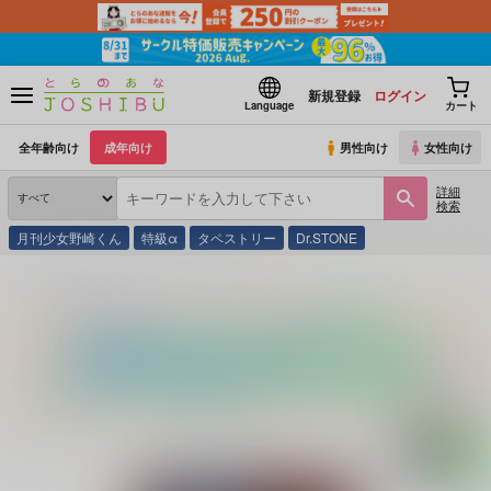
新規登録
ログイン
Language
カート
全年齢向け
成年向け
男性向け
女性向け
詳細
検索
月刊少女野崎くん
特級α
タペストリー
Dr.STONE
とらのあな通販
同人誌
asupara
赤の群