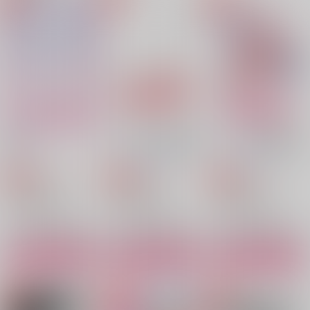
シャンクス×バギー
シャンクス×バギー
シャンクス×バギー
サンプル
サンプル
サンプル
作品詳細
作品詳細
作品詳細
祝福
大ケモノ時代の番事情
シャンバギ80歳初夜本
星にハチミツ
クジラの眠る島
いきもの図鑑
1,257
440
787
円
円
専売
専売
円
専売
（税込）
（税込）
（税込）
ONE PIECE
ONE PIECE
ONE PIECE
シャンクス×バギー
シャンクス×バギー
シャンクス×バギー
サンプル
サンプル
サンプル
座長伝説
くらうんまーち
澱出でて海青
アルカリ酢
すこやかメンマ
アルカリ酢
カート
カート
カート
1,572
472
787
円
円
円
（税込）
（税込）
（税込）
バギー
バギー
シャンクス×バギー