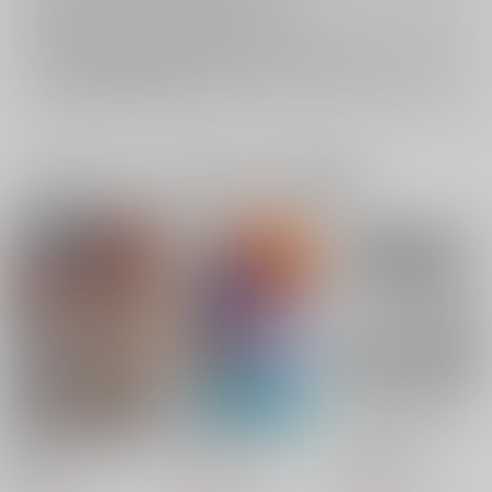
おまとめ配送については
こちら
をご覧下さい。
再販投票については
こちら
をご覧下さい。
イベント応募券付商品などをご購入の際は毎度便をご利用ください。
詳細は
こちら
をご覧ください。
一緒に買われている同人作品または類似商品
目覚めた獅子は骨まで
Truth from Lies
むぎぼんぷち
喰らう
asupara
ろっぱいめ