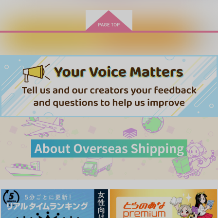
カートに入れる
ワンクリック購入
フベラファアクリルブ
At Perihelion
残火
ロック
睡眠不足
moth orchid
OBAKE
1,100
1,100
円
専売
円
専売
（税込）
（税込）
2,515
円
専売
（税込）
チ。-地球の運動について-
チ。-地球の運動について-
チ。-地球の運動について-
フベルト×ラファウ
フベルト×ラファウ
フベルト×ラファウ
かぎのツイートまとめ
P王国の仲間たちシー
百鬼淫行
サンプル
サンプル
サンプル
本
ルセット
睡眠不足
カート
カート
カート
鍵屋
鍵屋
1,320
円
（税込）
1,415
630
円
円
（税込）
（税込）
呪霊×夏油傑
サンプル
サンプル
サンプル
作品詳細
作品詳細
作品詳細