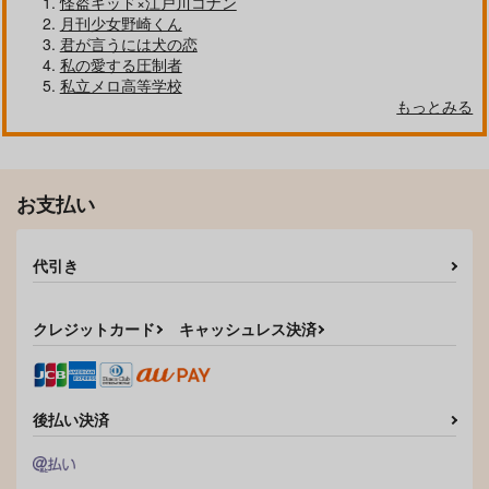
怪盗キッド×江戸川コナン
月刊少女野崎くん
君が言うには犬の恋
私の愛する圧制者
私立メロ高等学校
もっとみる
PIECE
その後のふたり
お支払い
おくちチャック。
温度計
770
1,100
円
円
（税込）
（税込）
代引き
オクジー×バデーニ
オクジー×バデーニ
サンプル
サンプル
クレジットカード
キャッシュレス決済
作品詳細
作品詳細
後払い決済