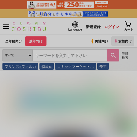
新規登録
ログイン
Language
カート
全年齢向け
成年向け
男性向け
女性向け
詳細
検索
フリンズ×ファルカ
特級α
コミックマーケット…
夢主
とらのあな通販
同人誌
睡眠不足
&
BIMINI
Sugar Na Rozum