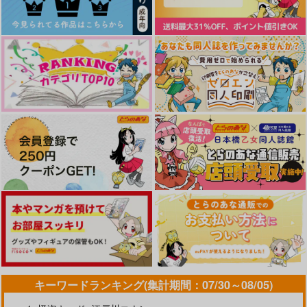
ピアスホール
OBOOTD
星を待つ宵
en
かにくらぶ
うめしごと
787
1,100
629
円
円
円
（税込）
（税込）
（税込）
オクジー×バデーニ
オクジー×バデーニ
オクジー×バデーニ
サンプル
サンプル
サンプル
作品詳細
作品詳細
作品詳細
キーワードランキング(集計期間：07/30～08/05)