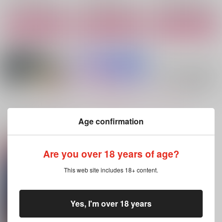
サンプル
サンプル
サンプル
作品詳細
作品詳細
作品詳細
もっと見る！
Age confirmation
関連商品(サークル)
Are you over 18 years of age?
Laugh At Facts
Two Drifters
フベラファアクリルブ
ロック
mjkitty
こっそりねこまんま
This web site includes 18+ content.
OBAKE
1,257
472
円
円
（税込）
（税込）
2,515
円
（税込）
フベルト×ラファウ
フベルト×ラファウ
Yes, I'm over 18 years
フベルト×ラファウ
サンプル
サンプル
サンプル