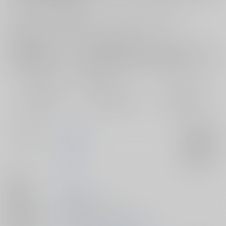
お支払い金額：
1,572円
+
送料+サービス料・手数料
?
お支払時期についてはこちらをご覧ください
?
店舗在庫
欲しいものリストに追加
おまとめ目安と発送目安
?
毎度便
定期便（週1)
定期便（月2)
2026/08/08から
2026/08/12から
2026/08/20から
5日以内に発送
10日以内に発送
14日以内に発送
サークル名
睡眠不足
入荷アラート
BIMINI
入荷アラート
作家
瓜
発行日
2026/05/06
種別/サイズ
同人誌 - 漫画/ Ａ５ 92p