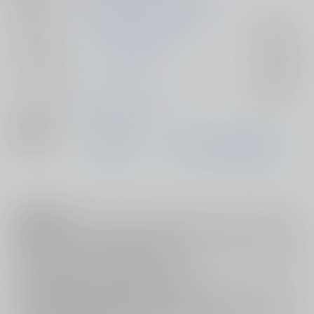
初出イベント
2026/05/06 超一縷の星芒 2026
ジャンル/
チ。-地球の運動について-
入荷アラート
サブジャンル
カップリング
フベルト×ラファウ
入荷アラート
メインキャラ
ラファウ
フベルト
関連特集
注意事項
キャンセルについては
こちら
をご覧下さい。
返品については
こちら
をご覧下さい。
おまとめ配送については
こちら
をご覧下さい。
再販投票については
こちら
をご覧下さい。
イベント応募券付商品などをご購入の際は毎度便をご利用ください。