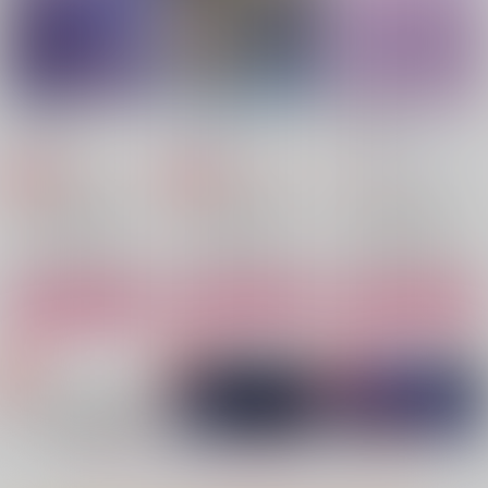
作品詳細
作品詳細
作品詳細
もうまてない！
Laugh At Facts
Two Drifters
青のり座
mjkitty
こっそりねこまんま
787
1,257
472
円
円
専売
専売
円
（税込）
（税込）
（税込）
チ。-地球の運動について-
チ。-地球の運動について-
チ。-地球の運動について-
フベルト×ラファウ
フベルト×ラファウ
フベルト×ラファウ
サンプル
サンプル
サンプル
Kwitnac w pamieci
Unmarked Hour
異端と恋して良いです
カート
カート
カート
か？-チ。夢ログ本-
PonponLand
おすしやさん
夜明けのび～と
770
1,415
円
円
（税込）
（税込）
1,210
円
（税込）
アルベルト×ラファウ先生
アルベルト×ラファウ先生
ラファウ
サンプル
サンプル
サンプル
作品詳細
作品詳細
作品詳細
もっと見る！