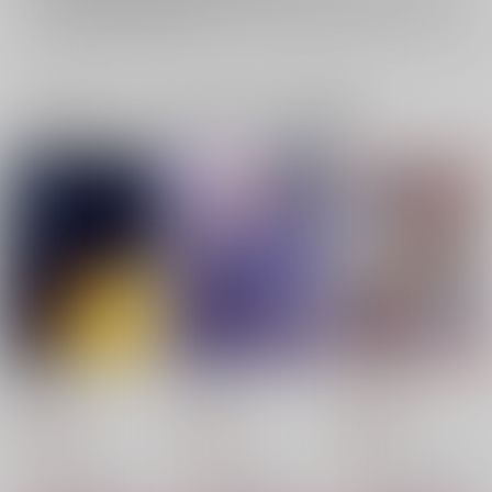
詳細は
こちら
をご覧ください。
一緒に買われている同人作品または類似商品
At Perihelion
もうまてない！
かわいいひと
睡眠不足
青のり座
ZAGIFA!
1,100
787
944
円
円
円
（税込）
（税込）
（税込）
フベルト×ラファウ
フベルト×ラファウ
アルベルト×ラファウ先生