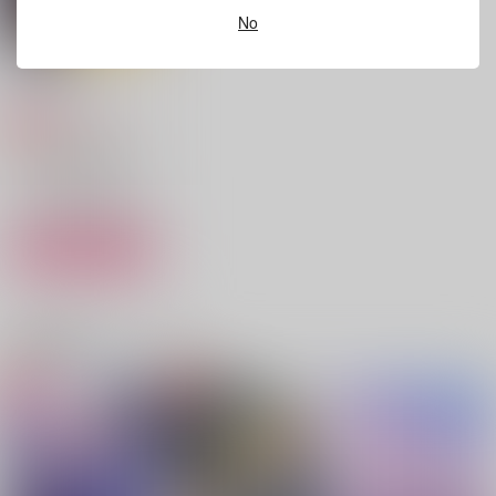
No
作品詳細
作品詳細
作品詳細
At Perihelion
睡眠不足
1,100
円
専売
（税込）
チ。-地球の運動について-
フベルト×ラファウ
サンプル
カート
残火
はじめての。
ほしにねがいを
関連商品(カップリング)
moth orchid
海苔飯屋
mics
1,100
787
944
円
円
円
（税込）
（税込）
（税込）
フベルト×ラファウ
ラファウ×フベルト
アルベルト×ラファウ先生
サンプル
サンプル
サンプル