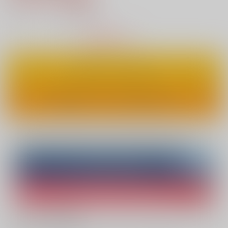
14
通販ポイント：
pt獲得
？
△
：在庫残りわずか
カートに入れる
ワンクリックで今すぐ買う
Overseas customers can also purchase from here
Purchase on ZenMarket
Ship internationally via RAKUFUN
What is ZenMarket
?
What is RAKUFUN
?