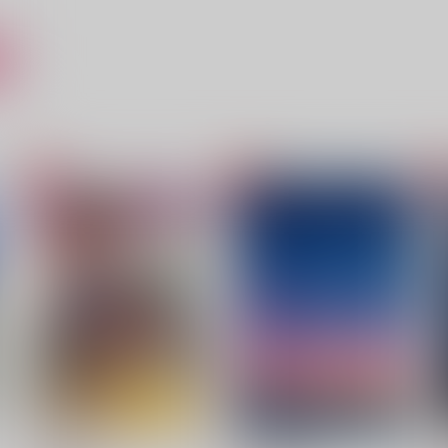
ト
む
暁に宵は溺れる
恋の閾値アンダンテ
だし巻き卵
名前はまだない。
944
787
1
円
円
（税込）
（税込）
鍾離×ショウ
鍾離×ショウ
サンプル
作品詳細
サンプル
作品詳細