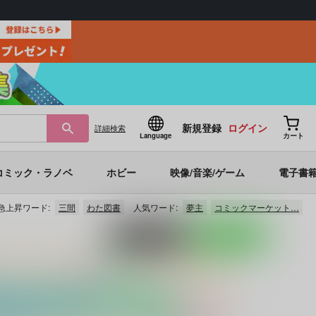
新規登録
ログイン
詳細
検索
Language
カート
コミック・ラノベ
ホビー
映像/音楽/ゲーム
電子書
急上昇ワード:
三間
わた図書
人気ワード:
夢主
コミックマーケット…
ポストする
LINEで送る