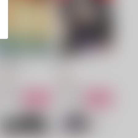
未明に暁を穿つ
愛咬
だし巻き卵
dull
87
629
円
円
（税込）
（税込）
鍾離×ショウ
鍾離×ショウ
サンプル
作品詳細
サンプル
作品詳細