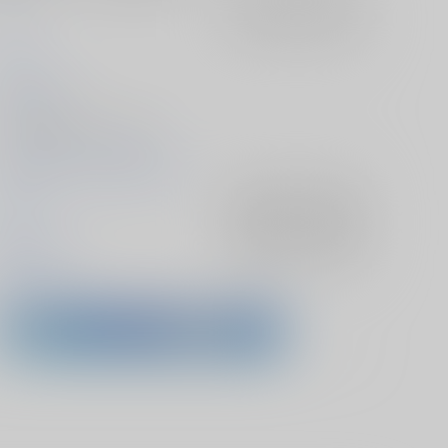
goat
入荷アラート
を設定
ram
2026/05/05
同人誌 - 漫画/ Ａ５ 176p
2026/05/05 超神ノ叡智 2026
原神
入荷アラート
を設定
鍾離×ショウ
入荷アラート
を設定
鍾離
ショウ