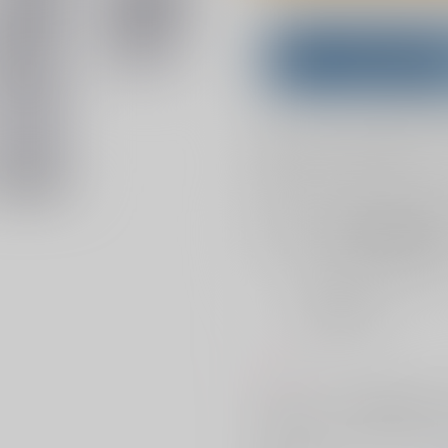
Overseas customers can a
Purchase on ZenMar
What is
お支払い金額：
2,287円
+
送料
お支払時期についてはこちらをご覧
店舗在庫
を確認
おまとめ目安と発送目安
?
毎度便
2026/08/10から
5日以内に発送
コメント
しょしょ(モラしょ)の再録＋描
いた既刊シリーズ3作を収録。そ