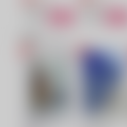
原神
鍾離×ショウ
原神
鍾離×ショウ
サンプル
カート
サンプル
カー
関連商品(カップリング)
華胥之夢
ふたりでいっしょに本をよ
ADORE
Arare to Okaki
944
787
円
円
（税込）
（税込）
鍾離×ショウ
鍾離×ショウ
サンプル
作品詳細
サンプル
作品詳細