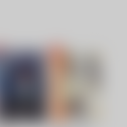
小鳥の君と
ちいさくなっちゃった
空想みかん
mimi
,144
1,572
円
円
（税込）
（税込）
鍾離×ショウ
鍾離×ショウ
サンプル
作品詳細
サンプル
作品詳細