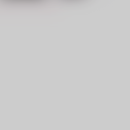
仕方ないだろう好きなんだか
春まで待てない
ら
Locus
ld No.2
550
円
（税込）
15
円
（税込）
鍾離×ショウ
鍾離×ショウ
サンプル
作品詳細
サンプル
作品詳細