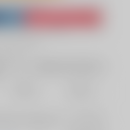
lso purchase from here
ket
Ship internationally via RAKUFUN
 ZenMarket
What is RAKUFUN
?
?
+サービス料・手数料
?
ください
?
欲しいものリストに追加
定期便（週1)
定期便（月2)
2026/08/12から
2026/08/20から
10日以内に発送
14日以内に発送
き下ろし本です。モラクスとショウの出会いや、険路怪跡の後を描
の他、描き下ろしやWEB再録など。