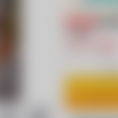
専売
18禁
岩心譚集
2,287円（税
20
通販ポイント：
pt獲得
？
◯
：在庫あ
カ
ワンクリ