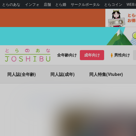
とらのあな
インフォ
店舗
とら婚
サークルポータル
とらコイン
WE
全年齢向け
成年向け
男性向け
同人誌(全年齢)
同人誌(成年)
同人特集(Vtuber)
とらのあな通販
同人誌
goat
岩心譚集