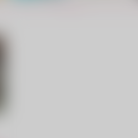
もっと見る！
ねことせつど
やっぱりヤマガラが一番可愛
い！
Arare to Okaki
Ａｌｔ
O
629
円
（税込）
944
3
円
（税込）
鍾離×ショウ
鍾離×ショウ
サンプル
作品詳細
サンプル
作品詳細