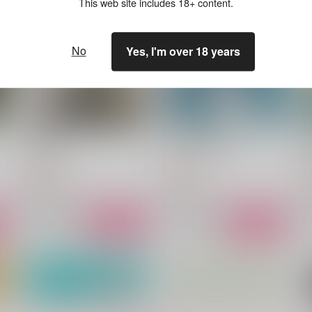
This web site includes 18+ content.
No
Yes, I'm over 18 years
千年の病
百年後の稲妻にて
あずみの
Ａｌｔ
629
944
7
円
円
（税込）
（税込）
鍾離×ショウ
鍾離×ショウ
サンプル
作品詳細
サンプル
作品詳細