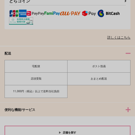
とらコイン
詳しくはこちら
配送
宅配便
ポスト投函
月蝕
オタワスログ2
店頭受取
おまとめ配送
りとますしろっぷ
あけもち
11,000円（税込）以上で送料当社負担
472
1,257
円
円
（税込）
（税込）
オーター×ワース
オーター×ワース
便利な機能/サービス
サンプル
サンプル
作品詳細
作品詳細
店舗を探す