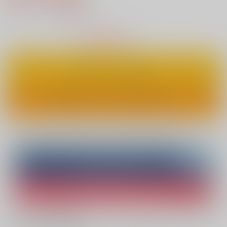
4
通販ポイント：
pt獲得
？
△
：在庫残りわずか
カートに入れる
ワンクリックで今すぐ買う
Overseas customers can also purchase from here
Purchase on ZenMarket
Ship internationally via RAKUFUN
What is ZenMarket
?
What is RAKUFUN
?