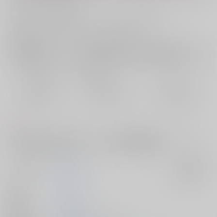
お支払い金額：
472円
+
送料+サービス料・手数料
?
お支払時期についてはこちらをご覧ください
?
店舗在庫
欲しいものリストに追加
おまとめ目安と発送目安
?
毎度便
定期便（週1)
定期便（月2)
2026/08/08から
2026/08/12から
2026/08/20から
5日以内に発送
10日以内に発送
14日以内に発送
コメント
※性行為、玩具、放置、拘束、カント、尿失禁等※名もなきモブ→オータ
ーへ好意有（行為は無）※ワース成人済み 魔法局就職
サークル名
藤紫薬局
入荷アラート
作家
瀬那
発行日
2026/05/06