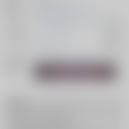
種別/サイズ
同人誌 - 小説/ Ａ５ 40p
初出イベント
2026/05/06 超拳は杖よりも強し 2026
ジャンル/
マッシュル-MASHLE-
入荷アラート
サブジャンル
カップリング
ワース×オーター
入荷アラート
メインキャラ
ワース・マドル
オーター・マドル
関連特集
注意事項
キャンセルについては
こちら
をご覧下さい。
返品については
こちら
をご覧下さい。
おまとめ配送については
こちら
をご覧下さい。