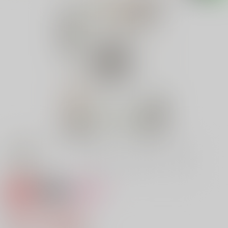
専売
18禁
女性向け
懲
472円（税込）