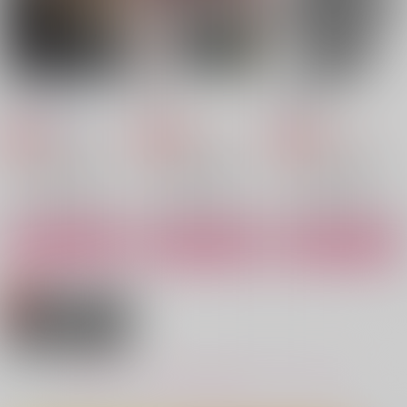
オーター×ワース
サンプル
サンプル
サンプル
作品詳細
作品詳細
作品詳細
バッドエンド
融解
快楽主義
朝起きて夜寝る
はい！
逢雨
787
600
440
円
円
専売
専売
円
専売
（税込）
（税込）
（税込）
マッシュル-MASHLE-
マッシュル-MASHLE-
マッシュル-MASHLE-
ワース×オーター
ワース×オーター
ワース×オーター
サンプル
サンプル
サンプル
カート
カート
カート
バッドエンド
ひそかごと‐初夜編‐
GHOST
朝起きて夜寝る
白米定食
りとますしろっぷ
787
944
472
円
円
円
（税込）
（税込）
（税込）
ワース×オーター
オーター×ワース
オーター×ワース
もっと見る！