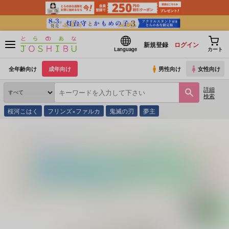
新規登録
ログイン
Language
カート
全年齢向け
成年向け
男性向け
女性向け
詳細
検索
桜河こはく
フリンズ×ファルカ
鬼滅の刃
夢主
とらのあな通販
同人誌
藤紫薬局
懲