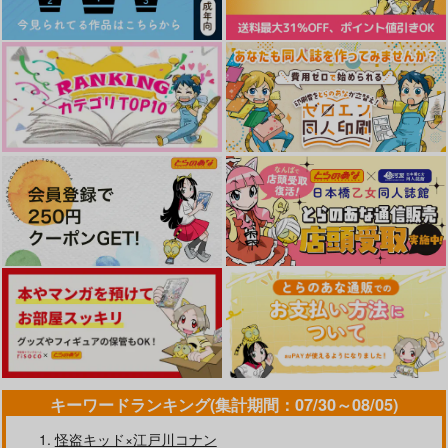
作品詳細
作品詳細
作品詳細
Tu es mon doux cho
デイブレイク、あと２
血より甘い
colat.
０分で夜が明ける
ローストビーフ食放
ssSnow
封蝋
題
787
715
円
円
（税込）
（税込）
787
円
（税込）
オーター×ワース
オーター×ワース
オーター×ワース
キーワードランキング(集計期間：07/30～08/05)
サンプル
サンプル
サンプル
怪盗キッド×江戸川コナン