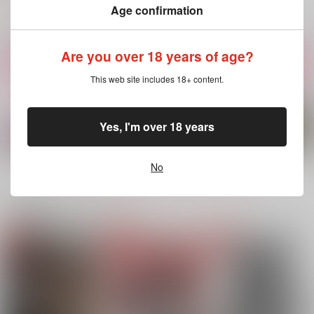
（税込）
Age confirmation
ワース×オーター
ワース×オーター
ワース×オーター
サンプル
サンプル
サンプル
Are you over 18 years of age?
作品詳細
作品詳細
作品詳細
This web site includes 18+ content.
Yes, I'm over 18 years
No
もっと見る！
関連商品(カップリング)
オレだけのご主人様
性的捕食者～セクシャ
BOG(オタワス)
ルプレデター～
ssSnow
168
とこなつ
629
1,330
円
円
（税込）
（税込）
990
円
（税込）
オーター×ワース
オーター×ワース