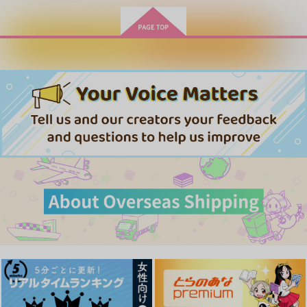
サンプル
サンプル
サンプル
作品詳細
作品詳細
作品詳細
カートに入れる
ワンクリック購入
自罰機構
逢雨
440
円
専売
（税込）
マッシュル-MASHLE-
ワース×オーター
サンプル
カート
one more
やわらかなおり
乳首禁止令
ソルエ
ソルエ
ゆりかごから地獄ま
で。
550
300
円
円
（税込）
（税込）
237
オーター×ワース
オーター×ワース
円
（税込）
オーター×ワース
サンプル
サンプル
サンプル