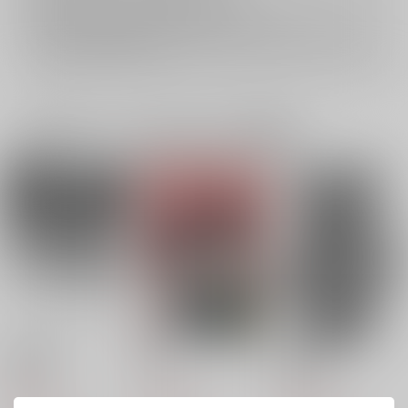
再販投票については
こちら
をご覧下さい。
イベント応募券付商品などをご購入の際は毎度便をご利用ください。
詳細は
こちら
をご覧ください。
一緒に買われている同人作品または類似商品
自罰機構
融解
快楽主義
逢雨
はい！
逢雨
440
600
440
円
円
円
（税込）
（税込）