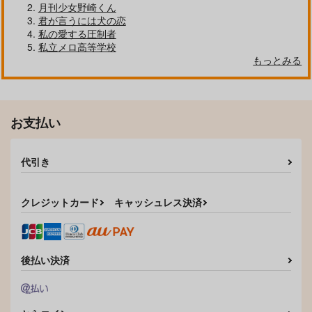
月刊少女野崎くん
作品詳細
作品詳細
作品詳細
君が言うには犬の恋
私の愛する圧制者
私立メロ高等学校
もっとみる
お支払い
代引き
ひそかごと
Mud play
クレジットカード
キャッシュレス決済
砂の鍵をほどく
白米定食
前日入稿しません
168
944
700
900
円
円
円
（税込）
（税込）
（税込）
オーター×ワース
ワース×オーター
オーター×ワース
後払い決済
サンプル
サンプル
サンプル
作品詳細
作品詳細
作品詳細