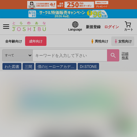
新規登録
ログイン
Language
カート
全年齢向け
成年向け
男性向け
女性向け
詳細
検索
わた図書
三間
僕のヒーローアカデ…
Dr.STONE
とらのあな通販
同人誌
黄身の外
埋