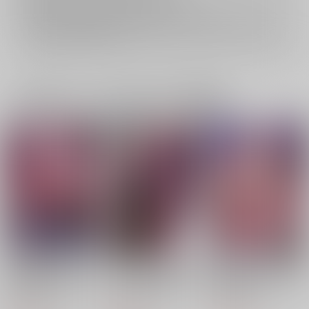
再販投票については
こちら
をご覧下さい。
イベント応募券付商品などをご購入の際は毎度便をご利用ください。
詳細は
こちら
をご覧ください。
一緒に買われている同人作品または類似商品
【おまけフルセット】
神社の跡取り幼馴染が
執着ヤンデレが死の運
実習雄交尾！体育教師
エロすぎて堕とされま
命を監禁セックスで改
の連続種付けレッスン
した
変する話
西のキオスク
西のキオスク
西のキオスク