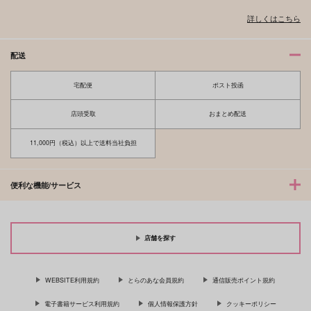
詳しくはこちら
配送
宅配便
ポスト投函
店頭受取
おまとめ配送
11,000円（税込）以上で送料当社負担
不釣り合いな称号
完全なる一族
にゃんくる工房
おやすみ毛布
便利な機能/サービス
550
1,430
円
円
（税込）
（税込）
主人公×カミュ
兄×弟
店舗を探す
サンプル
サンプル
作品詳細
作品詳細
WEBSITE利用規約
とらのあな会員規約
通信販売ポイント規約
電子書籍サービス利用規約
個人情報保護方針
クッキーポリシー