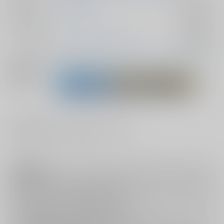
ジャンル/
ONE PIECE
入荷アラート
サブジャンル
カップリング
ロシナンテ×ドフラミンゴ
入荷アラート
メインキャラ
トラファルガー・ロー
ドンキホーテ・ドフラミンゴ
関連特集
#
#
#
着衣・半脱ぎ
中出し
兄
注意事項
キャンセルについては
こちら
をご覧下さい。
返品については
こちら
をご覧下さい。
おまとめ配送については
こちら
をご覧下さい。