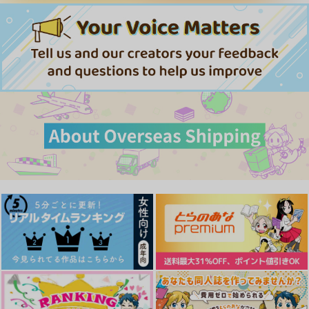
サンプル
サンプル
サンプル
作品詳細
作品詳細
作品詳細
食べること、愛すこと
ない方がいい世界
月に触れる
九死に一生
葛式
狼のくち
1,210
944
1,540
円
円
円
（税込）
（税込）
（税込）
ドフラミンゴ×クロコダイル
ドフラミンゴ×コラソン
鬼太郎×水木
サンプル
サンプル
サンプル