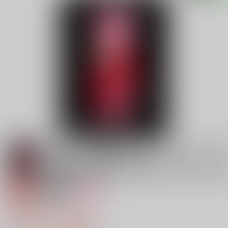
専売
18禁
女性向け
黒の澱
1,494円（税込）