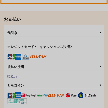
作品詳細
作品詳細
作品詳細
お支払い
代引き
クレジットカード
キャッシュレス決済
後払い決済
寂シガリランジェリー
さわってもいい
閨狂い
はぴはぴ豆腐
RISING SUN
ARICE
1,100
472
899
円
円
円
（税込）
（税込）
（税込）
とらコイン
ライト×アキラ
スミス×イサミ
エルヴィン×リヴァイ
サンプル
サンプル
サンプル
作品詳細
作品詳細
作品詳細