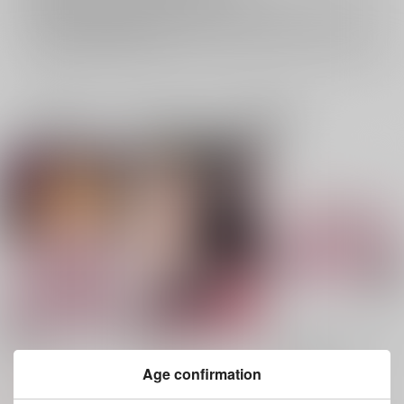
再販投票については
こちら
をご覧下さい。
イベント応募券付商品などをご購入の際は毎度便をご利用ください。
詳細は
こちら
をご覧ください。
一緒に買われている同人作品または類似商品
贖罪
愛は雪に埋もれる
ねこですが？どふにゃ
みんご！
らすべがすネオン
ねこぱんち
Age confirmation
らすべがすネオン
759
550
円
円
（税込）
（税込）