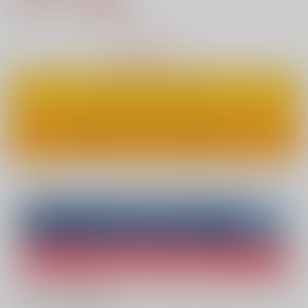
13
通販ポイント：
pt獲得
？
△
：在庫残りわずか
カートに入れる
ワンクリックで今すぐ買う
Overseas customers can also purchase from here
Purchase on ZenMarket
Ship internationally via RAKUFUN
What is ZenMarket
?
What is RAKUFUN
?