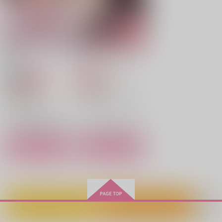
ロー×コラソン×ドフラミンゴ
サンプル
サンプル
サンプル
作品詳細
作品詳細
作品詳細
贖罪
愛は雪に埋もれる
らすべがすネオン
ねこぱんち
550
円
セール中
専売
専売
（税込）
759
円
ONE PIECE
（税込）
ロシナンテ×ドフラミンゴ
ONE PIECE
ロシナンテ×ドフラミンゴ
サンプル
サンプル
カート
カート
召しませ兄上様 参
キミに捧げる二度目の
俺を愛してくれないか
ハジメテ。
MoonBABYLON
みるく絡め隊
だっぽうきびだんご
315
715
円
円
（税込）
（税込）
550
カートに入れる
ワンクリック購入
円
（税込）
煉獄杏寿郎×煉獄千寿郎
ドフラミンゴ×クロコダイル
光熱斗×ロックマン