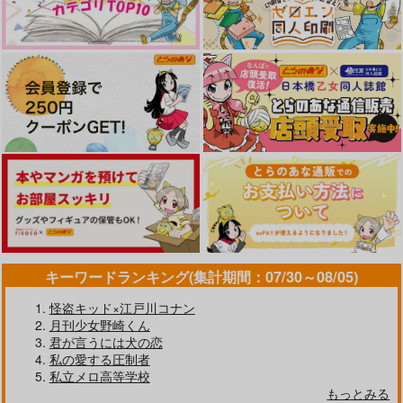
作品詳細
作品詳細
作品詳細
xxxしないとサンデー
繭の中
24時間以内にシたら出
キーワードランキング(集計期間：07/30～08/05)
が出してくれない部屋
られない部屋なんて余
Grassland
裕じゃねぇのか
LEFT
純黒堂
怪盗キッド×江戸川コナン
1,100
円
（税込）
944
月刊少女野崎くん
968
円
円
（税込）
（税込）
鯉登音之進×月島基
君が言うには犬の恋
Dr.レイシオ×アベンチュリン
轟焦凍×飯田天哉
私の愛する圧制者
私立メロ高等学校
サンプル
サンプル
サンプル
もっとみる