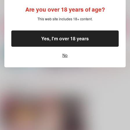
759
円
（税込）
ロシナンテ×ドフラミンゴ
ロシナンテ×ドフラミンゴ
Are you over 18 years of age?
クロコダイル×ドフラミンゴ
サンプル
サンプル
サンプル
This web site includes 18+ content.
作品詳細
作品詳細
作品詳細
Yes, I'm over 18 years
No
もっと見る！
関連商品(カップリング)
ブルースカイ・アフタ
澱出でて海青
君のいる世界
ーグロウ
アルカリ酢
葛式
さしろみハウス栽培
787
787
円
円
（税込）
（税込）
1,100
円
（税込）
バギー
ドフラミンゴ×コラソン