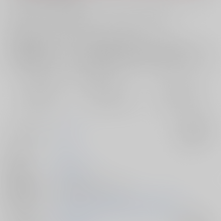
お支払い金額：
1,494円
+
送料+サービス料・手数料
?
お支払時期についてはこちらをご覧ください
?
店舗在庫
欲しいものリストに追加
おまとめ目安と発送目安
?
毎度便
定期便（週1)
定期便（月2)
2026/08/07から
2026/08/12から
2026/08/20から
5日以内に発送
10日以内に発送
14日以内に発送
サークル名
のの屋
入荷アラート
作家
のの
発行日
2026/05/06
種別/サイズ
同人誌 - 漫画/ Ｂ６ 40p
初出イベント
2026/05/06 超GRANDLINE CRUISE 2026