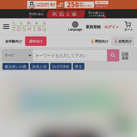
新規登録
ログイン
Language
カート
全年齢向け
成年向け
男性向け
女性向け
詳細
検索
魔法使いの夜
灰色と赤
Dr.STONE
夢主
とらのあな通販
同人誌
のの屋
黒の澱