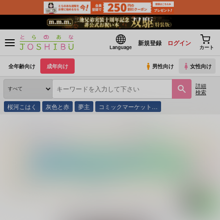
新規登録
ログイン
Language
カート
全年齢向け
成年向け
男性向け
女性向け
詳細
検索
桜河こはく
灰色と赤
夢主
コミックマーケット…
とらのあな通販
同人誌
グルドカッツェ
UNDONE