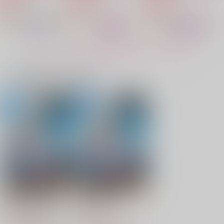
サンプル
サンプル
サンプル
作品詳細
作品詳細
作品詳細
もっと見る！
一緒に買われている商品
終生トレカホルダー
終生トレカホルダー
終生トレカホルダー
(白)11番
(赤)11番
(赤)10番
小鳥遊び
小鳥遊び
小鳥遊び
1,210
1,210
1,210
円
円
専売
専売
円
専売
（税込）
（税込）
（税込）
スラムダンク
スラムダンク
スラムダンク
流川楓×桜木花道
流川楓×桜木花道
流川楓×桜木花道
出られない部屋で恋を
THE FIRSTLOVE SL
FORWARD TO THE P
知る富和流花【前編】
AM DANK ＃1
AST
サンプル
サンプル
サンプル
時々泣く
ねぎぼうず
らおぼね
1,100
550
カート
カート
カート
1,572
円
円
円
（税込）
（税込）
（税込）
(BD)ダイヤのA act II -
(DVD)ダイヤの
流川楓×桜木花道
流川楓×桜木花道
Second Season- Vol.
A act II -
流川楓×桜木花道
3
Second Season- Vol.
14,300
13,200
円
円
（税込）
（税込）