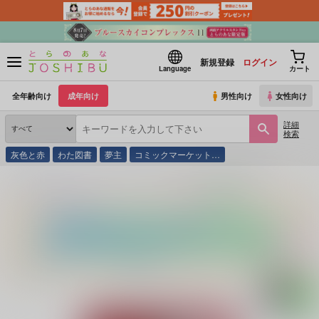
新規登録
ログイン
Language
カート
全年齢向け
成年向け
男性向け
女性向け
詳細
検索
灰色と赤
わた図書
夢主
コミックマーケット…
とらのあな通販
同人誌
マキ科ナギ属
THE SECOND SEX BREAK