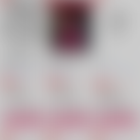
流川楓×桜木花道
サンプル
サンプル
サンプル
作品詳細
作品詳細
作品詳細
夏の屋上でるはなす
終生1110赤ユニアク
Tシャツ
る！
キー
大ジョッキが、お好き
HADAGIMEN100%
BEAT ZOOM
でしょ
157
629
円
円
専売
専売
（税込）
（税込）
2,357
円
専売
（税込）
スラムダンク
スラムダンク
スラムダンク
流川楓×桜木花道
流川楓×桜木花道
流川楓×桜木花道
The Beautiful World
SEAS THE DAY
SUMMER!SUMMER!!
サンプル
サンプル
サンプル
SUMMER!!!
金曜日の犬
とけたアイス
さくらじま！
カート
カート
カート
2,357
629
円
円
（税込）
（税込）
715
円
（税込）
水戸洋平×桜木花道
流川楓×桜木花道
流川楓×桜木花道