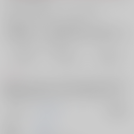
お支払い金額：
315円
+
送料+サービス料・手数料
?
お支払時期についてはこちらをご覧ください
?
店舗在庫
欲しいものリストに追加
おまとめ目安と発送目安
?
毎度便
定期便（週1)
定期便（月2)
2026/08/10から
2026/08/12から
2026/08/20から
5日以内に発送
10日以内に発送
14日以内に発送
コメント
高3お付き合い後。初夜の後、不安に駆られた花道は流川に催眠術をかけ
前夜の記憶を消そうとするが、付き合う前まで記憶を失ってしまう。性
知識のない流川に花道はイチからレクチャーすることになるが…？
サークル名
マキ科ナギ属
入荷アラート
作家
なぎ
発行日
2026/05/06