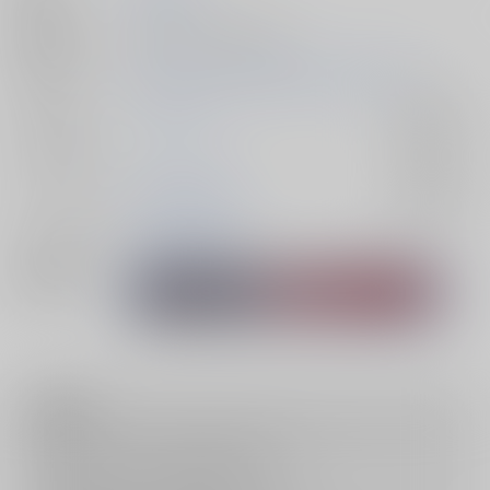
種別/サイズ
同人誌 - 小説/ 文庫 66p
初出イベント
2026/05/06 SUPER COMIC CITY 33 -day2-
ジャンル/
スラムダンク
入荷アラート
サブジャンル
カップリング
流川楓×桜木花道
入荷アラート
メインキャラ
流川楓
桜木花道
関連特集
注意事項
キャンセルについては
こちら
をご覧下さい。
返品については
こちら
をご覧下さい。