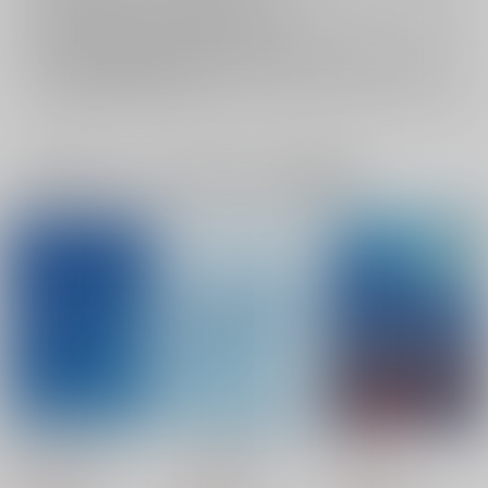
おまとめ配送については
こちら
をご覧下さい。
再販投票については
こちら
をご覧下さい。
イベント応募券付商品などをご購入の際は毎度便をご利用ください。
詳細は
こちら
をご覧ください。
一緒に買われている同人作品または類似商品
No Love,No Life.
もしものはなし。
恋煩い
マキ科ナギ属
マキ科ナギ属
マキ科ナギ属