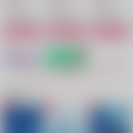
472
792
424
円
円
円
（税込）
（税込）
（税込）
流川楓×桜木花道
流川楓×桜木花道
流川楓×桜木花道
サンプル
サンプル
サンプル
作品詳細
作品詳細
作品詳細
もっと見る！
関連商品(サークル)
BREAK THE WALL!!
夏が暑いのはキミのせ
知り合いのお兄ちゃん
い！
に童貞を奪われまし
魚市場
た。
天ぷらうどん
黒狼さんち。
550
円
（税込）
944
440
円