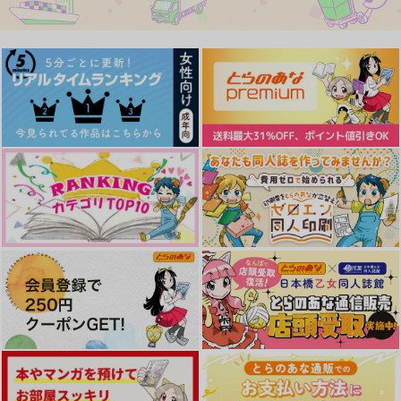
作品詳細
作品詳細
作品詳細
DRINK BRINK BREA
夏夜の雨は恋の音
K
キツネの婿入り
鯖缶
1,572
円
（税込）
787
円
（税込）
流川楓×桜木花道
伊藤ふみや×草薙理解
サンプル
サンプル