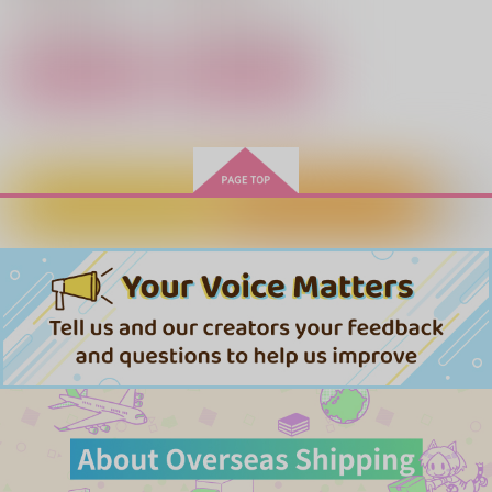
3
サンプル
サンプル
サンプル
サンプル
サンプル
作品詳細
作品詳細
作品詳細
作品詳細
作品詳細
カートに入れる
ワンクリック購入
流花のアクリルヘアク
Marry Fighting Bull
眩光
リップ
世紀末牧場
泥沼分室
ちいこい ようせい
944
315
円
専売
円
専売
（税込）
（税込）
787
円
専売
（税込）
スラムダンク
スラムダンク
スラムダンク
流川楓×桜木花道
maid in RHN 流川坊
女王蜂のおまけ
流川楓×桜木花道
救済
流川楓×桜木花道
ちゃんとメイド花道の
36.8℃
BREAK
日常
さくらじま！
サンプル
サンプル
サンプル
157
787
円
円
（税込）
（税込）
715
円
（税込）
流川楓×桜木花道
食満留三郎×善法寺伊作
カート
カート
カート
流川楓×桜木花道
サンプル
サンプル
サンプル