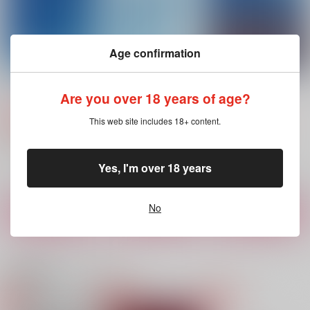
円
（税込）
（税込）
逢坂壮五×四葉環
流川楓×桜木花道
サンプル
サンプル
サンプル
Age confirmation
作品詳細
作品詳細
作品詳細
No Love,No Life.
もしものはなし。
恋煩い
Are you over 18 years of age?
マキ科ナギ属
マキ科ナギ属
マキ科ナギ属
472
792
円
円
専売
専売
セール中
専売
This web site includes 18+ content.
（税込）
（税込）
424
スラムダンク
スラムダンク
円
（税込）
流川楓×桜木花道
流川楓×桜木花道
スラムダンク
流川楓×桜木花道
Yes, I'm over 18 years
サンプル
サンプル
サンプル
No
カート
カート
カート
THE TYRANT LEARN
あの日、あの夏。
いたずら猫にキス
S CUTE
螺鈿
na'Z
関連商品(カップリング)
GOKKA
629
787
円
円
（税込）
（税込）
880
円
（税込）
流川楓×桜木花道
流川楓×桜木花道