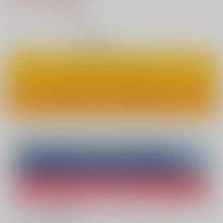
2
通販ポイント：
pt獲得
？
◯
：在庫あり
カートに入れる
ワンクリックで今すぐ買う
Overseas customers can also purchase from here
Purchase on ZenMarket
Ship internationally via RAKUFUN
What is ZenMarket
?
What is RAKUFUN
?