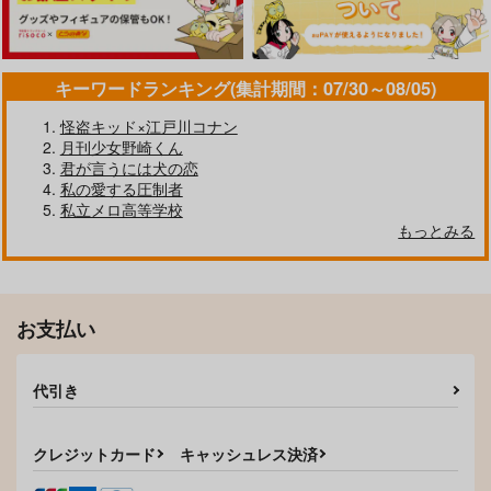
作品詳細
作品詳細
キーワードランキング(集計期間：07/30～08/05)
怪盗キッド×江戸川コナン
月刊少女野崎くん
君が言うには犬の恋
私の愛する圧制者
私立メロ高等学校
もっとみる
お支払い
代引き
クレジットカード
キャッシュレス決済