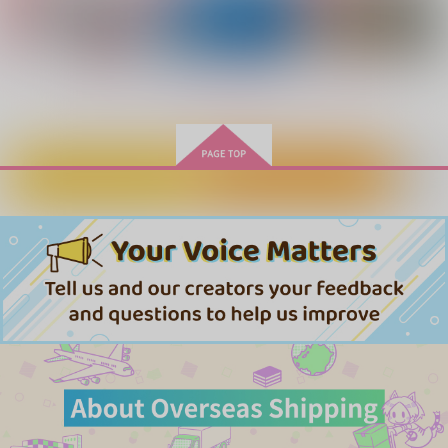
サンプル
サンプル
サンプル
作品詳細
作品詳細
作品詳細
もっと見る！
カートに入れる
ワンクリック購入
はじめまして宇宙
僕らまだ、遮断機の手
けだものの楽園
前 7
をぱみゅ
冬風
くびちょんぱ
1,572
1,257
円
専売
円
専売
（税込）
（税込）
2,437
円
専売
（税込）
Dr.STONE
Dr.STONE
Dr.STONE
スタンリー×Dr.XENO
スタンリー×Dr.XENO
MisunderstandingLO
OOPS！
星の草はら
スタンリー×Dr.XENO
VE
おがくずマウンテン
夕べの
サンプル
サンプル
サンプル
ごりらの桃畑
1,257
1,179
円
円
（税込）
（税込）
944
円
作品詳細
カート
カート
（税込）
スタンリー×Dr.XENO
スタンリー×Dr.XENO
スタンリー×Dr.XENO
サンプル
サンプル
サンプル