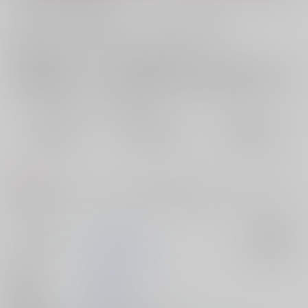
お支払い金額：
315円
+
送料+サービス料・手数料
?
お支払時期についてはこちらをご覧ください
?
店舗在庫
欲しいものリストに追加
おまとめ目安と発送目安
?
毎度便
定期便（週1)
定期便（月2)
2026/08/07から
2026/08/12から
2026/08/20から
5日以内に発送
10日以内に発送
14日以内に発送
コメント
絶対に陰毛を見せたくない攻め VS 絶対に陰毛が見たい受け のアホエロ
です。
サークル名
書きかけ連絡帳
入荷アラート
作家
おしゃべりコング
発行日
2026/05/06