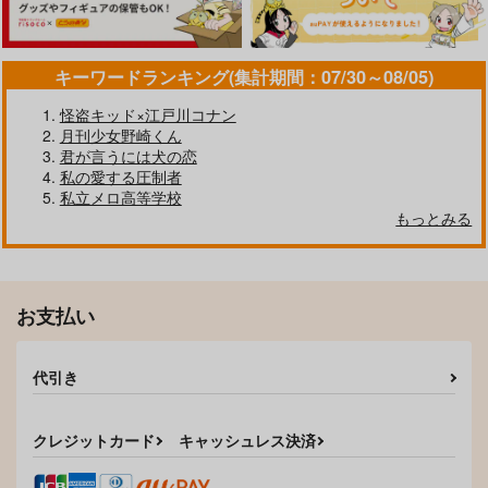
作品詳細
作品詳細
作品詳細
キーワードランキング(集計期間：07/30～08/05)
怪盗キッド×江戸川コナン
月刊少女野崎くん
君が言うには犬の恋
私の愛する圧制者
私立メロ高等学校
You corrupted me
もっとみる
SPACE CHAOTIC
787
円
専売
（税込）
解けて溶かして蕩かし
Already yours
Dr.STONE
て
お支払い
After.AB
スタンリー×Dr.XENO
maiden flight
2,987
円
（税込）
サンプル
2,044
円
（税込）
代引き
スタンリー×Dr.XENO
スタンリー×Dr.XENO
カート
サンプル
サンプル
クレジットカード
キャッシュレス決済
作品詳細
作品詳細