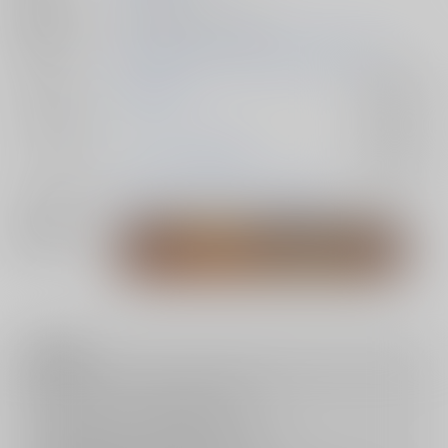
種別/サイズ
同人誌 - 漫画/ Ａ５ 22p
初出イベント
2026/05/06 SUPER COMIC CITY 33 -day2-
ジャンル/
Dr.STONE
入荷アラート
サブジャンル
カップリング
スタンリー×Dr.XENO
入荷アラート
メインキャラ
スタンリー・スナイダー
Dr.XENO
関連特集
注意事項
キャンセルについては
こちら
をご覧下さい。
返品については
こちら
をご覧下さい。
おまとめ配送については
こちら
をご覧下さい。