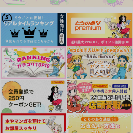
作品詳細
作品詳細
作品詳細
我が愛しのマーガレッ
さいろく。
WAIT,WHAT?!
ト
cardboard.
みつま屋
歩道橋
1,257
629
円
専売
円
専売
（税込）
（税込）
787
円
専売
（税込）
Dr.STONE
Dr.STONE
待てば科学の日和あ
とある海の物語
Please,please open
Dr.STONE
スタンリー×Dr.XENO
スタンリー×Dr.XENO
り、
my window
スタンリー×Dr.XENO
山椒
あーあ
夕べの
315
円
サンプル
サンプル
サンプル
（税込）
787
2,200
円
円
（税込）
（税込）
スタンリー×Dr.XENO
カート
カート
カート
スタンリー×Dr.XENO
スタンリー×Dr.XENO
サンプル
サンプル
サンプル