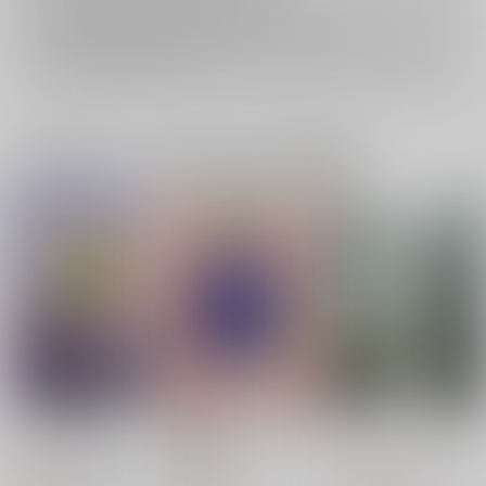
再販投票については
こちら
をご覧下さい。
イベント応募券付商品などをご購入の際は毎度便をご利用ください。
詳細は
こちら
をご覧ください。
一緒に買われている同人作品または類似商品
べっしゃり 2月号
2021~2023スタゼノ本
アストライアの羽衣
再録集
書きかけ連絡帳
３９．
SNBK
787
1,287
円
円
（税込）