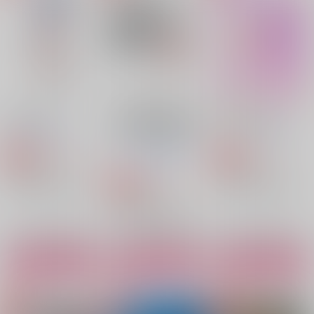
スタンリー×Dr.XENO
サンプル
サンプル
サンプル
作品詳細
作品詳細
作品詳細
Assortment
不可侵領域の観測ログ
Moonlit Claws
【ノベルティ無し】
Science*MAGIC
ポップコーン戦隊
スタゼノモブ視点アン
3,615
787
円
専売
円
専売
（税込）
（税込）
ソロジー事務局
Dr.STONE
Dr.STONE
4,244
円
専売
（税込）
スタンリー×Dr.XENO
スタンリー×Dr.XENO
Dr.STONE
スタンリー×Dr.XENO
PLAY TIME
CRAZY ABOUT YOU
再録本
サンプル
サンプル
サンプル
April
mattte!
もの尻ねこ
カート
カート
カート
1,100
629
3,144
円
円
円
（税込）
（税込）
（税込）
スタンリー×Dr.XENO
スタンリー×Dr.XENO
スタンリー×Dr.XENO