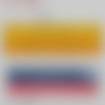
2
通販ポイント：
pt獲得
？
◯
：在庫あり
カートに入れる
ワンクリックで今すぐ買う
Overseas customers can also purchase from here
Purchase on ZenMarket
Ship internationally via RAKUFUN
What is ZenMarket
?
What is RAKUFUN
?