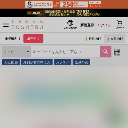
新規登録
ログイン
Language
カート
全年齢向け
成年向け
男性向け
女性向け
詳細
検索
わた図書
月刊少女野崎くん
カラスバ
鬼滅の刃
とらのあな通販
同人誌
書きかけ連絡帳
おしえてきみの すみずみまで！