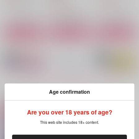
（税込）
6,287
円
（税込）
スタンリー×Dr.XENO
スタンリー×Dr.XENO
スタンリー×Dr.XENO
サンプル
サンプル
サンプル
作品詳細
作品詳細
作品詳細
もっと見る！
Age confirmation
関連商品(サークル)
Are you over 18 years of age?
女装した僕とデートで
After.AB webLOG sid
Mark XXX
きるかな？
eSX
This web site includes 18+ content.
早めの見物人
SNBK
After.AB
770
円
（税込）
787
472
円
円
（税込）
（税込）