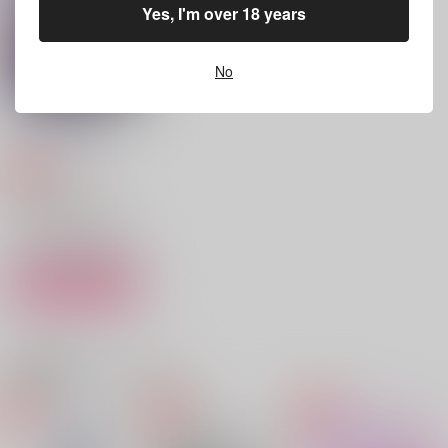
スタンリー×Dr.XENO
Yes, I'm over 18 years
スタンリー×Dr.XENO
スタンリー×Dr.XENO
サンプル
サンプル
サンプル
No
作品詳細
作品詳細
作品詳細
べっしゃり 2月号
書きかけ連絡帳
787
円
専売
（税込）
Dr.STONE
スタンリー×Dr.XENO
サンプル
カート
Timing×n
Try and Tender
ゲロ甘SEXをしたい男
関連商品(カップリング)
&１秒でも早く挿入さ
SNBK
After.AB
れたい男
SNBK
787
629
円
円
（税込）
（税込）
1,100
円
（税込）
スタンリー×Dr.XENO
スタンリー×Dr.XENO