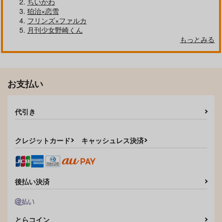
ちいかわ
狛治×恋雪
フリンズ×ファルカ
月刊少女野崎くん
もっとみる
お支払い
Congraz!
この街は三等星をまだ
知らない
代引き
扉を開けて
しっぽキリトリ注
2,200
円
（税込）
意！
クレジットカード
キャッシュレス決済
アズール×ジェイド
1,887
円
（税込）
トレイ×ジェイド
サンプル
サンプル
後払い決済
作品詳細
作品詳細
とらコイン