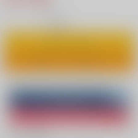
5
通販ポイント：
pt獲得
？
◯
：在庫あり
カートに入れる
ワンクリックで今すぐ買う
Overseas customers can also purchase from here
Purchase on ZenMarket
Ship internationally via RAKUFUN
What is ZenMarket
?
What is RAKUFUN
?