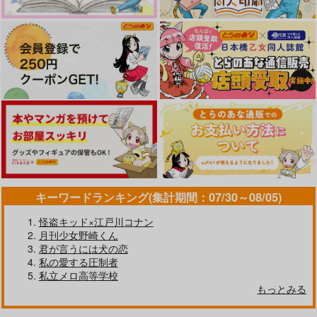
（税込）
472
円
（税込）
清峰葉流火×要圭
要圭×清峰葉流火
清峰葉流火×要圭
サンプル
サンプル
サンプル
作品詳細
作品詳細
作品詳細
キーワードランキング(集計期間：07/30～08/05)
怪盗キッド×江戸川コナン
月刊少女野崎くん
君が言うには犬の恋
私の愛する圧制者
Giant Leap・スピン
夢のまにまに
秘密の黒の庭
私立メロ高等学校
オフ
雪ウサギMix.
さらわれない
もっとみる
Where We Belong
944
2,010
円
円
（税込）
（税込）
787
円
（税込）