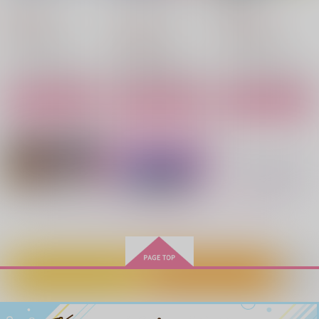
ごみばこ
white star
ユーハひじり党
440
1,037
円
円
（税込）
（税込）
1,572
円
（税込）
清峰葉流火×要圭
清峰葉流火×要圭
清峰葉流火×要圭
サンプル
サンプル
サンプル
作品詳細
作品詳細
作品詳細
もっと見る！
カートに入れる
ワンクリック購入
ロッカールームスイー
HRKI Snipet
ワンモアキス
トスポット
Basnack
トランスオレンジ