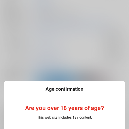
発行日
2026/05/06
種別/サイズ
同人誌 - 漫画/ Ａ５ 30p
初出イベント
2026/05/06 SUPER COMIC CITY 33 -day2-
ジャンル/
忘却バッテリー
入荷アラート
サブジャンル
カップリング
清峰葉流火×要圭
入荷アラート
メインキャラ
清峰葉流火
要圭
関連特集
Age confirmation
Are you over 18 years of age?
注意事項
This web site includes 18+ content.
キャンセルについては
こちら
をご覧下さい。