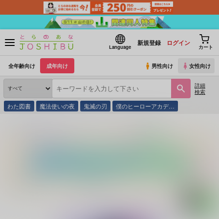
新規登録
ログイン
Language
カート
全年齢向け
成年向け
男性向け
女性向け
詳細
検索
わた図書
魔法使いの夜
鬼滅の刃
僕のヒーローアカデ…
とらのあな通販
同人誌
サキマルくん
ヒミツひとりじめ