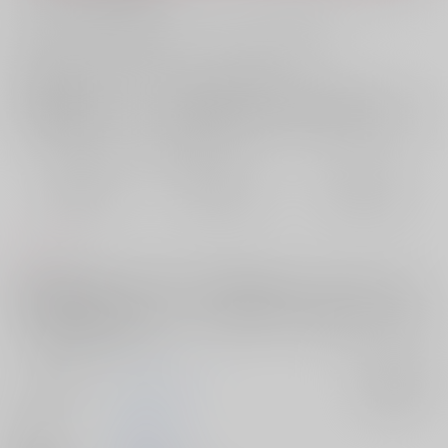
お支払い金額：
629円
+
送料+サービス料・手数料
?
お支払時期についてはこちらをご覧ください
?
店舗在庫
欲しいものリストに追加
おまとめ目安と発送目安
?
毎度便
定期便（週1)
定期便（月2)
2026/08/09から
2026/08/12から
2026/08/20から
5日以内に発送
10日以内に発送
14日以内に発送
コメント
圭の隠し事が気になる葉流火だが圭本人は知られたくない様子。それで
も詰め寄る葉流火にしぶしぶヒミツを教える事になった圭だが、それが
キッカケでふたりはゆるっとえっちな展開に。(本作の要圭は主人格であ
り、智将は登場しません。)
サークル名
サキマルくん
入荷アラート
作家
眠た美