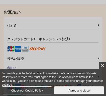
清峰葉流火×要圭
清峰葉流火×要圭
清峰葉流火×要圭
お支払い
サンプル
サンプル
サンプル
作品詳細
作品詳細
作品詳細
代引き
クレジットカード
キャッシュレス決済
後払い決済
To provide you the best service, this website uses cookies.See our Cookie
とらコイン
Policy to learn more.You must agree to the use of cookies to browse the
website, but you can also refuse the use of some cookies through your browser
my lil' doggo
君は理想の男の子
サマー・オーディエン
settings.
ス
無人島
いぶりがっこ
Check our Cookie Policy
Agree and close
アジとフナ
629
550
円
円
（税込）
（税込）
1,100
円
（税込）
要圭×清峰葉流火
清峰葉流馬×要圭
詳しくはこちら