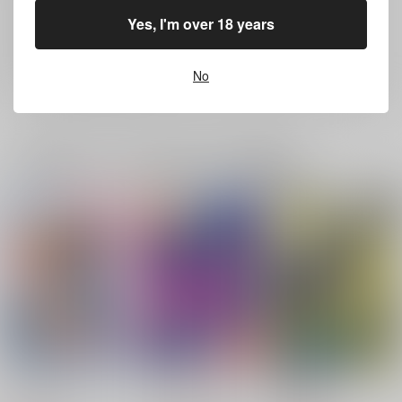
返品については
こちら
をご覧下さい。
Yes, I'm over 18 years
おまとめ配送については
こちら
をご覧下さい。
再販投票については
こちら
をご覧下さい。
イベント応募券付商品などをご購入の際は毎度便をご利用ください。
No
詳細は
こちら
をご覧ください。
一緒に買われている同人作品または類似商品
ちゃんとシたい！！
ドスケベ献身アンソロ
蜃気楼
ジー