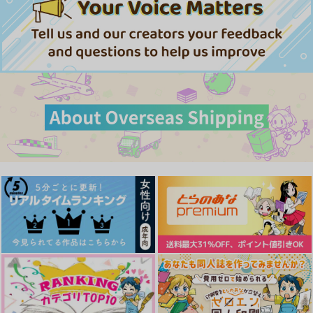
white star
715
472
円
円
（税込）
（税込）
1,572
円
（税込）
清峰葉流火×要圭
清峰葉流火×要圭
清峰葉流火×要圭
サンプル
サンプル
サンプル
作品詳細
作品詳細
作品詳細
sandwich battery
DAREDA DAREDARE
Starting Over
DAREDARE DARED
white star
あおいろといろ
A!?
MUGILAND
1,430
1,320
円
円
（税込）