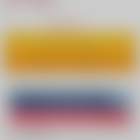
8
通販ポイント：
pt獲得
？
△
：在庫残りわずか
カートに入れる
ワンクリックで今すぐ買う
Overseas customers can also purchase from here
Purchase on ZenMarket
Ship internationally via RAKUFUN
What is ZenMarket
?
What is RAKUFUN
?