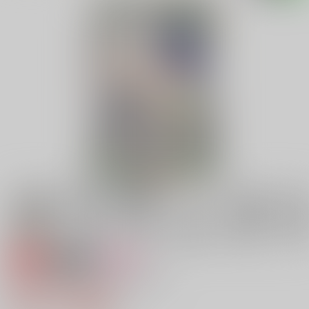
専売
18禁
女性向け
白猫と黒猫のSyndrome Love
944円（税込）