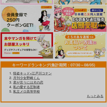
787
787
472
円
円
専売
円
専売
サンプル
サンプル
サンプル
（税込）
（税込）
（税込）
ブルーロック
ブルーロック
ブルーロック
作品詳細
作品詳細
作品詳細
凪誠士郎×潔世一
凪誠士郎×潔世一
凪誠士郎×潔世一
サンプル
サンプル
サンプル
カート
カート
カート
キーワードランキング(集計期間：07/30～08/05)
怪盗キッド×江戸川コナン
When angels fall in l
なつまつり
ove
月刊少女野崎くん
にちよう日
君が言うには犬の恋
栗タルト（ゲシュタル
787
私の愛する圧制者
円
（税込）
ト崩壊）
私立メロ高等学校
好きになっちゃえばい
あれから、これから。
凪誠士郎×潔世一
1,572
もっとみる
いんじゃない？
円
（税込）
rpm.
ギンリョウソウ
凪誠士郎×潔世一
573
円
専売
（税込）