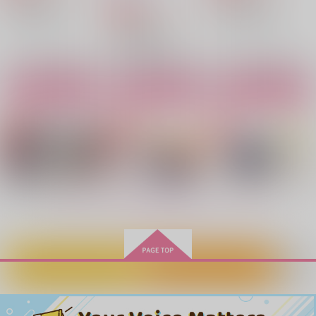
（税込）
凪誠士郎×潔世一
1,572
円
専売
（税込）
凪誠士郎×潔世一
凪誠士郎×潔世一
凪誠士郎×潔世一
凪誠士郎×御影玲王
ブルーロック
サンプル
サンプル
サンプル
凪誠士郎×潔世一
作品詳細
作品詳細
作品詳細
サンプル
サンプル
サンプル
カート
カート
カート
もっと見る！
バグってコイ恋
とある雪の日のはなし
オンナノコな潔の本
カートに入れる
ワンクリック購入
scarlet
はらこめしすき
YuitukaLabo
白猫と黒猫の
Ever Since That Day
FUWAMOFUPARADI
472
787
Syndrome Love Afte
745
SE
円
円
円
（税込）
（税込）
King Berry
（税込）
r
ギンリョウソウ
SHYMUSCAT
凪誠士郎×潔世一
凪誠士郎×潔世一
凪誠士郎×潔世一
944
専売