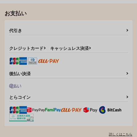
944
円
専売
（税込）
サンプル
サンプル
ブルーロック
ブルーロック
凪誠士郎×潔世一
お支払い
作品詳細
作品詳細
凪誠士郎×潔世一
サンプル
サンプル
代引き
カート
カート
クレジットカード
キャッシュレス決済
後払い決済
とらコイン
詳しくはこちら