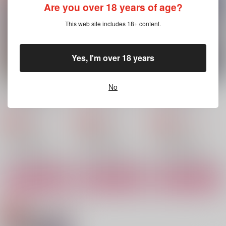
にちよう日
scarlet
Are you over 18 years of age?
ギンリョウソウ
787
472
円
円
（税込）
（税込）
440
This web site includes 18+ content.
円
（税込）
凪誠士郎×潔世一
凪誠士郎×潔世一
凪誠士郎×潔世一
サンプル
サンプル
サンプル
Yes, I'm over 18 years
作品詳細
作品詳細
作品詳細
No
白猫と黒猫の
好きになっちゃえばい
キミのせい
Syndrome Love Afte
いんじゃない？
because of you
r
ギンリョウソウ
ギンリョウソウ
ギンリョウソウ
787
944
1,572
円
円
専売
専売
円
専売
（税込）
（税込）
（税込）
ブルーロック
ブルーロック
ブルーロック
凪誠士郎×潔世一
凪誠士郎×潔世一
凪誠士郎×潔世一
サンプル
サンプル
サンプル
カート
カート
カート
君へおくりもの。
一泊二日、新婚気分。
Love triangle
教祖の教え
にちよう日
Rebellion