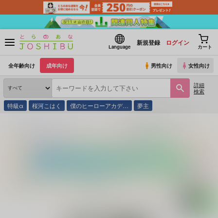
新規登録
ログイン
Language
カート
全年齢向け
成年向け
男性向け
女性向け
詳細
検索
特級α
桜河こはく
僕のヒーローアカデ…
夢主
とらのあな通販
同人誌
ギンリョウソウ
白猫と黒猫のSyndrome Love