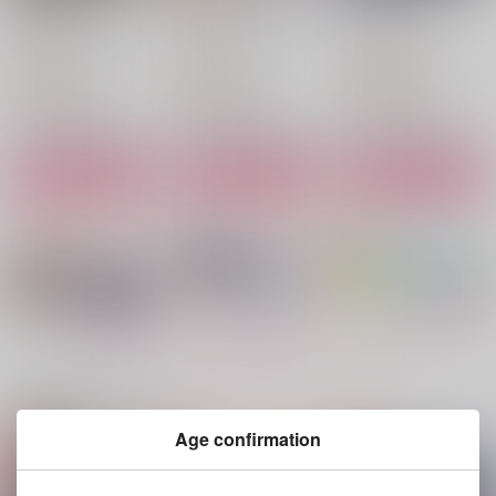
Syndrome Love Afte
いんじゃない？
because of you
r
ギンリョウソウ
ギンリョウソウ
ギンリョウソウ
787
944
1,572
円
円
円
（税込）
（税込）
（税込）
凪誠士郎×潔世一
凪誠士郎×潔世一
凪誠士郎×潔世一
サンプル
サンプル
サンプル
作品詳細
作品詳細
作品詳細
もっと見る！
関連商品(サークル)
Age confirmation
起きて、触って、かま
恋人限定クローゼット
恋する牙はキミにむく
ってよ