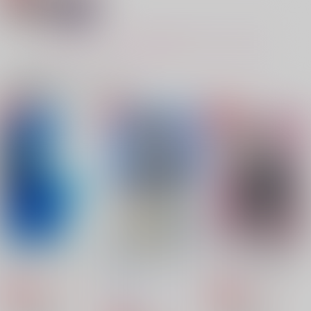
315
944
944
円
円
円
（税込）
（税込）
（税込）
凪誠士郎×潔世一
凪誠士郎×潔世一
糸師凛×潔世一、凪誠士郎×潔世一
もっと見る！
サンプル
サンプル
サンプル
作品詳細
作品詳細
作品詳細
関連商品(カップリング)
起きて、触って、かま
ってよ
ギンリョウソウ
セール中
専売
440
円
（税込）
ブルーロック
凪誠士郎×潔世一
サンプル
あいよりいでた 青
When angels fall in l
一泊二日、新婚気分。
あれから、これから。
FUWAMOFUPARADI
こいするみみはかくせ
カート
ove
SE
ない
√Ms
にちよう日
rpm.
栗タルト（ゲシュタル
SHYMUSCAT
kyorichikanai?
1,494
944
円
専売
573
円
専売
（税込）
（税込）
円
ト崩壊）
（税込）
1,729
1,572
円
ブルーロック
円
ブルーロック
（税込）