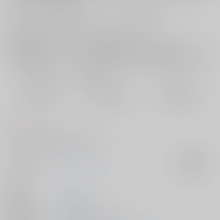
お支払い金額：
944円
+
送料+サービス料・手数料
?
お支払時期についてはこちらをご覧ください
?
店舗在庫
欲しいものリストに追加
おまとめ目安と発送目安
?
毎度便
定期便（週1)
定期便（月2)
2026/08/08から
2026/08/12から
2026/08/20から
5日以内に発送
10日以内に発送
14日以内に発送
コメント
白猫の凪と黒猫の潔の獣人化パロ本
サークル名
ギンリョウソウ
入荷アラート
作家
てて
発行日
2026/04/05
種別/サイズ
同人誌 - 漫画/ Ａ５ 42p