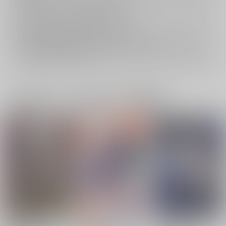
返品については
こちら
をご覧下さい。
おまとめ配送については
こちら
をご覧下さい。
再販投票については
こちら
をご覧下さい。
イベント応募券付商品などをご購入の際は毎度便をご利用ください。
詳細は
こちら
をご覧ください。
一緒に買われている同人作品または類似商品
白猫と黒猫の
好きになっちゃえばい
キミのせい