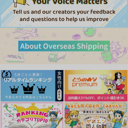
円
（税込）
787
1,729
円
専売
円
専売
（税込）
（税込）
ブルーロック
サンプル
サンプル
サンプル
ブルーロック
ブルーロック
凪誠士郎×潔世一
凪誠士郎×潔世一
作品詳細
作品詳細
作品詳細
凪誠士郎×潔世一
サンプル
サンプル
サンプル
カート
カート
カート
あいよりいでた 青
繋いで、触れて、君に
Never say,give up!
キス
√Ms
まめや
にちよう日
1,494
1,179
円
円
（税込）
（税込）
629
円
恋人限定クローゼット
とある雪の日のはなし
バグってコイ恋
（税込）
凪誠士郎×潔世一
凪誠士郎×潔世一
凪誠士郎×潔世一
にちよう日
はらこめしすき
scarlet