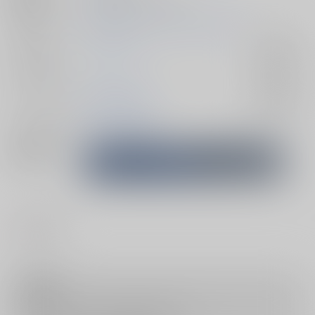
初出イベント
2026/04/05 手をつなぎ、恋さがす。4
ジャンル/
ブルーロック
入荷アラート
サブジャンル
カップリング
凪誠士郎×潔世一
入荷アラート
メインキャラ
潔世一
凪誠士郎
関連特集
#
ケモノ耳
注意事項
キャンセルについては
こちら
をご覧下さい。