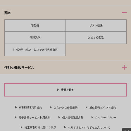
配送
宅配便
ポスト投函
店頭受取
おまとめ配送
11,000円（税込）以上で送料当社負担
便利な機能/サービス
店舗を探す
WEBSITE利用規約
とらのあな会員規約
通信販売ポイント規約
電子書籍サービス利用規約
個人情報保護方針
クッキーポリシー
特定商取引法に基づく表示
なりすまし・いたずら注文について