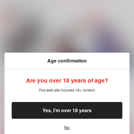
関連商品(サークル)
если
めぐり、めぐる。
乾燥
N.L.4750
他覚症状
工具
1,573
715
394
円
円
円
（税込）
（税込）
（税込）
尾形百之助×アシリパ
杉元佐一×尾形百之助
杉元佐一×尾形百之助
Age confirmation
サンプル
サンプル
サンプル
作品詳細
作品詳細
作品詳細
Are you over 18 years of age?
Theatrical
если
幻惑
N.L.4750
N.L.4750
This web site includes 18+ content.
N.L.4750
1,100
1,573
959
円
円
専売
円
専売
（税込）
（税込）
（税込）
ゴールデンカムイ
ゴールデンカムイ
ゴールデンカムイ
Yes, I'm over 18 years
尾形百之助
尾形百之助×アシリパ
尾形百之助×アシリパ
サンプル
サンプル
サンプル
No
カート
カート
カート